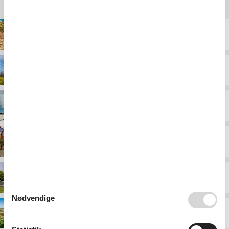
Destinationer under Danmark
Bornholm
Djursland
Falster
Fyn
Langeland
Nødvendige
Limfjorden