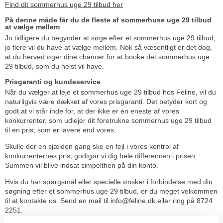
Find dit sommerhus uge 29 tilbud her
På denne måde får du de fleste af sommerhuse uge 29 tilbud
at vælge mellem
Jo tidligere du begynder at søge efter et sommerhus uge 29 tilbud,
jo flere vil du have at vælge mellem. Nok så væsentligt er det dog,
at du herved øger dine chancer for at booke det sommerhus uge
29 tilbud, som du helst vil have.
Prisgaranti og kundeservice
Når du vælger at leje et sommerhus uge 29 tilbud hos Feline, vil du
naturligvis være dækket af vores prisgaranti. Det betyder kort og
godt at vi står inde for, at der ikke er én eneste af vores
konkurrenter, som udlejer dit foretrukne sommerhus uge 29 tilbud
til en pris, som er lavere end vores.
Skulle der en sjælden gang ske en fejl i vores kontrol af
konkurrenternes pris, godtgør vi dig hele differencen i prisen.
Summen vil blive indsat simpelthen på din konto.
Hvis du har spørgsmål eller specielle ønsker i forbindelse med din
søgning efter et sommerhus uge 29 tilbud, er du meget velkommen
til at kontakte os. Send en mail til info@feline.dk eller ring på 8724
2251.