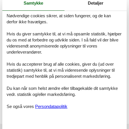
Kundevurderinger af Feline Holidays
Samtykke
Detaljer
Nødvendige cookies sikrer, at siden fungerer, og de kan
Fik super service og hurtig ekspedition samt alt hvad
derfor ikke fravælges.
der blev lovet blev overholdt. Tusind tak.
Hvis du giver samtykke til, at vi må opsamle statistik, hjælper
du os med at forbedre og udvikle siden. I så fald vil der blive
videresendt anonymiserede oplysninger til vores
Hurtig og effektivt. Ringede tilbage som aftalt i forhold
underleverandører.
til om vi måtte medbringe 3 hunde. Ringede et par
gange og fik fint forklaret det jeg var i tvivl om som
Hvis du accepterer brug af alle cookies, giver du (ud over
"første-gangs" lejer.
statistik) samtykke til, at vi må videresende oplysninger til
tredjepart med henblik på personaliseret markedsføring.
Du kan når som helst ændre eller tilbagekalde dit samtykke
Vi har igen booket ved Feline alt var som forventet.
vedr. statistik og/eller markedsføring.
Se også vores
Persondatapolitik
Vælg mellem 17 sommerhuse