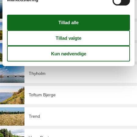
Lyngs
Mors
Salling
Thyholm
Toftum Bjerge
Trend