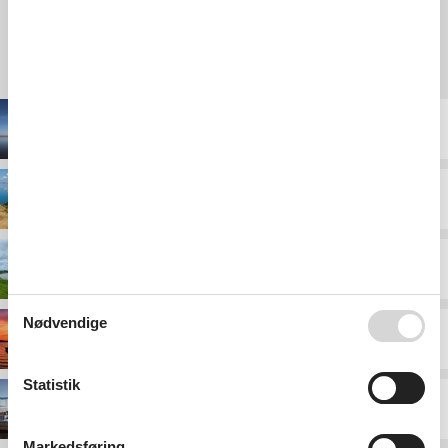
Destinationer under Limfjorden
Ertebølle
Fur
Gjellerodde
Nødvendige
Hvalpsund
Statistik
Lemvig
Markedsføring