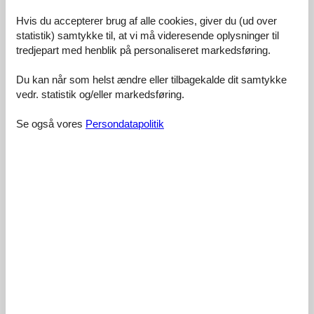
Hou er meget hyggelig, det samme med nærområdet, fin
Hvis du accepterer brug af alle cookies, giver du (ud over
svømmehal, dog bliver den hurtigt lidt lille når der er flere gæster
statistik) samtykke til, at vi må videresende oplysninger til
der besøger den samtidig. Fedt at der var en billader ved
tredjepart med henblik på personaliseret markedsføring.
poolhuset.
Hou
Du kan når som helst ændre eller tilbagekalde dit samtykke
vedr. statistik og/eller markedsføring.
6
2
1
4
voksne
børn
husdyr
2026 juli
overnatninger
Se også vores
Persondatapolitik
Stille og roligt sommerhusområde. Ca 1.5 km på gåben til strand
og havn.
Hvalpsund
2
3
0
7
voksne
børn
husdyr
2026 juli
overnatninger
Rigtig hyggeligt og tæt på Marinaen
Handbjerg
2
2
0
7
voksne
børn
husdyr
2026 juli
overnatninger
Tæt på flot natur
Fur