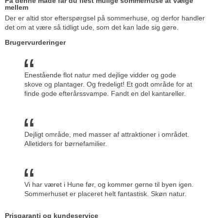
På denne måde får du flest mulige sommerhuse at vælge
mellem
Der er altid stor efterspørgsel på sommerhuse, og derfor handler
det om at være så tidligt ude, som det kan lade sig gøre.
Brugervurderinger
Enestående flot natur med dejlige vidder og gode
skove og plantager. Og fredeligt! Et godt område for at
finde gode efterårssvampe. Fandt en del kantareller.
Dejligt område, med masser af attraktioner i området.
Alletiders for børnefamilier.
Vi har været i Hune før, og kommer gerne til byen igen.
Sommerhuset er placeret helt fantastisk. Skøn natur.
Prisgaranti og kundeservice