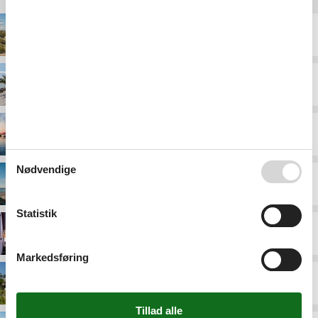
Destinationer under Nordjylland
Blokhus
Frederikshavn
Hals
Nødvendige
Jammerbugten
Statistik
Lild Strand
Markedsføring
Læsø