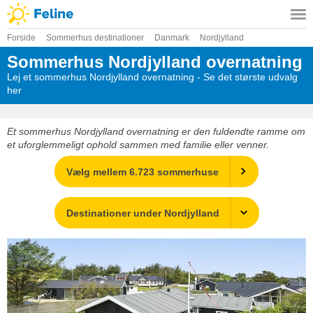
Forside
Sommerhus destinationer
Danmark
Nordjylland
Sommerhus Nordjylland overnatning
Lej et sommerhus Nordjylland overnatning - Se det største udvalg
her
Et sommerhus Nordjylland overnatning er den fuldendte ramme om
et uforglemmeligt ophold sammen med familie eller venner.
Vælg mellem 6.723 sommerhuse
Destinationer under Nordjylland