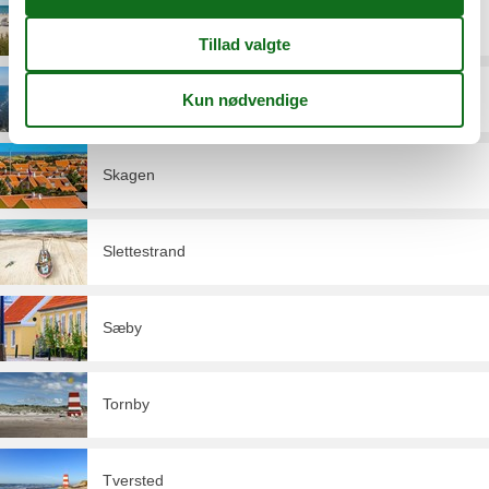
Løkken
Lønstrup
Skagen
Slettestrand
Sæby
Tornby
Tversted