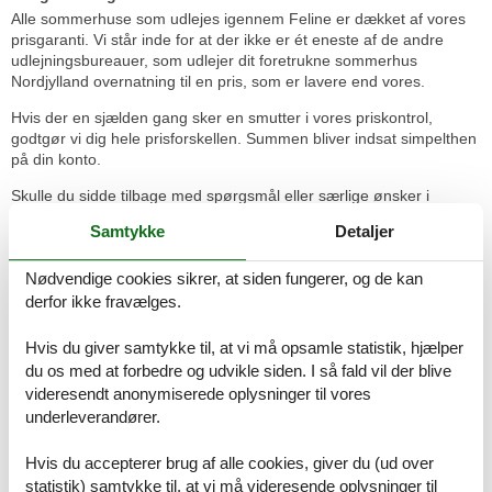
Alle sommerhuse som udlejes igennem Feline er dækket af vores
prisgaranti. Vi står inde for at der ikke er ét eneste af de andre
udlejningsbureauer, som udlejer dit foretrukne sommerhus
Nordjylland overnatning til en pris, som er lavere end vores.
Hvis der en sjælden gang sker en smutter i vores priskontrol,
godtgør vi dig hele prisforskellen. Summen bliver indsat simpelthen
på din konto.
Skulle du sidde tilbage med spørgsmål eller særlige ønsker i
forbindelse med din søgning efter et sommerhus Nordjylland
Samtykke
Detaljer
overnatning, så kontakt os endelig. Send en mail til info@feline.dk
eller ring på 8724 2251.
Nødvendige cookies sikrer, at siden fungerer, og de kan
derfor ikke fravælges.
Super nemt. Det tager 10 min. så har man booket en
Hvis du giver samtykke til, at vi må opsamle statistik, hjælper
fed ferie.
du os med at forbedre og udvikle siden. I så fald vil der blive
videresendt anonymiserede oplysninger til vores
underleverandører.
Godt overblik. Feline er nem at søge sommerhuse og
Hvis du accepterer brug af alle cookies, giver du (ud over
priser med.
statistik) samtykke til, at vi må videresende oplysninger til