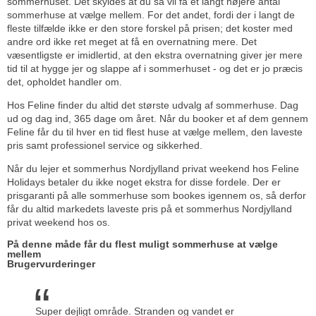
sommerhuset. Det skyldes at du så vil få et langt højere antal
sommerhuse at vælge mellem. For det andet, fordi der i langt de
fleste tilfælde ikke er den store forskel på prisen; det koster med
andre ord ikke ret meget at få en overnatning mere. Det
væsentligste er imidlertid, at den ekstra overnatning giver jer mere
tid til at hygge jer og slappe af i sommerhuset - og det er jo præcis
det, opholdet handler om.
Hos Feline finder du altid det største udvalg af sommerhuse. Dag
ud og dag ind, 365 dage om året. Når du booker et af dem gennem
Feline får du til hver en tid flest huse at vælge mellem, den laveste
pris samt professionel service og sikkerhed.
Når du lejer et sommerhus Nordjylland privat weekend hos Feline
Holidays betaler du ikke noget ekstra for disse fordele. Der er
prisgaranti på alle sommerhuse som bookes igennem os, så derfor
får du altid markedets laveste pris på et sommerhus Nordjylland
privat weekend hos os.
På denne måde får du flest muligt sommerhuse at vælge
mellem
Brugervurderinger
Super dejligt område. Stranden og vandet er