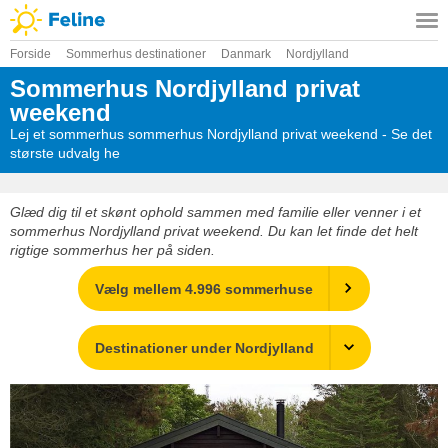
Forside
Sommerhus destinationer
Danmark
Nordjylland
Sommerhus Nordjylland privat
weekend
Lej et sommerhus sommerhus Nordjylland privat weekend - Se det
største udvalg he
Glæd dig til et skønt ophold sammen med familie eller venner i et
sommerhus Nordjylland privat weekend. Du kan let finde det helt
rigtige sommerhus her på siden.
Vælg mellem 4.996 sommerhuse
Destinationer under Nordjylland