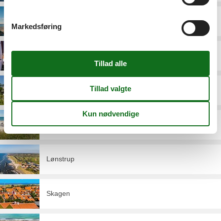
Jammerbugten
Markedsføring
Lild Strand
Læsø
Løkken
Lønstrup
Skagen