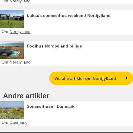
Om
Nordjylland
Luksus sommerhus weekend Nordjylland
Om
Nordjylland
Poolhus Nordjylland billige
Om
Nordjylland
Vis alle artikler om Nordjylland
Andre artikler
Sommerhuse i Danmark
Om
Danmark