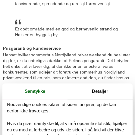
fascinerende, spændende og utroligt børnevenligt.
Et godt område med en god og børnevenlig strand og
Hals er en hyggelig by.
Prisgaranti og kundeservice
Uanset hvilket sommerhus Nordjylland privat weekend du beslutter
dig for, er du naturligvis dækket af Felines prisgaranti. Det betyder
helt enkelt at vi lover dig, at der ikke er én eneste af vores
konkurrenter, som udlejer dit foretrukne sommerhus Nordjylland
privat weekend til en pris, som er lavere end den, du finder hos os.
Skulle der en sjælden gang opstå en smutter i vores priskontrol,
Samtykke
Detaljer
refunderer vi dig hele forskellen i prisen. Beløbet vil blive indsat
direkte på din konto.
Nødvendige cookies sikrer, at siden fungerer, og de kan
Skulle du sidde tilbage med spørgsmål eller særlige ønsker i
derfor ikke fravælges.
forbindelse med din søgning efter et sommerhus Nordjylland privat
weekend, så kontakt os endelig. Send en mail til info@feline.dk
Hvis du giver samtykke til, at vi må opsamle statistik, hjælper
eller ring på 8724 2251.
du os med at forbedre og udvikle siden. I så fald vil der blive