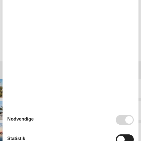
Nemmere kan det ikke være. Det er da en fornøjelse
med en hjemmeside der virker.
Vælg mellem 4.996 sommerhuse
Destinationer under Nordjylland
Blokhus
Frederikshavn
Nødvendige
Hals
Statistik