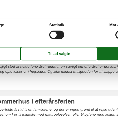
Møn
ge
Statistik
Mark
Nordjylland
ark
s til leje uge 42
jligt sted at holde ferie året rundt, men særligt om efteråret er det k
er og oplevelser er i højsædet. Og ikke mindst muligheden for at slappe
ommerhus i efterårsferien
perfekte årstid til en familieferie, og der er ingen grund til at rejse 
set om I er til friluftsliv med naturoplevelser, eller til byferie med kult