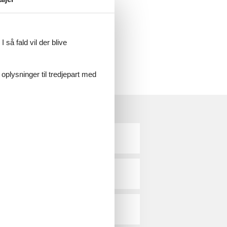
den noget vrøvl.
anmark til din ferie, er du meget
 så fald vil der blive
 oplysninger til tredjepart med
Sjælland
Sønderjylland
Vesterhavet