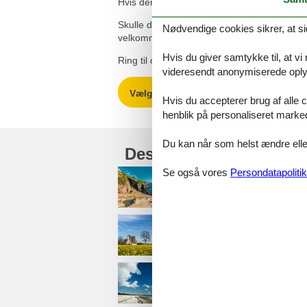
Hvis der alligevel opstår en fejl i vores pris
Skulle du have spørgsmål eller særlige ønsk
Nødvendige cookies sikrer, at si
velkommen til at kontakte os. Vi er her for din
Hvis du giver samtykke til, at vi
Ring til os på 8724 2251 eller send en mail t
videresendt anonymiserede oplys
Vælg mellem 273 sommerhuse
Hvis du accepterer brug af alle c
henblik på personaliseret marke
Du kan når som helst ændre eller
Destinationer under D
Se også vores
Persondatapolitik
Bornholm
Djursland
Falster