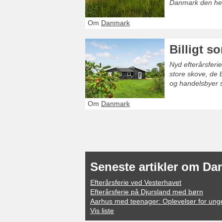
Danmark den helt
Om
Danmark
Billigt s
Nyd efterårsferie
store skove, de 
og handelsbyer si
Om
Danmark
Seneste artikler om D
Efterårsferie ved Vesterhavet
Efterårsferie på Djursland med børn
Aarhus med teenager: Oplevelser for ung
Vis liste