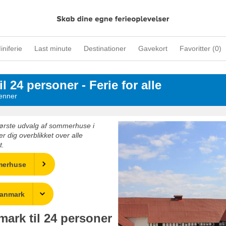
iniferie
Last minute
Destinationer
Gavekort
Favoritter (
0
)
24 personer - Ferie for alle
venner
største udvalg af sommerhuse i
er dig overblikket over alle
t.
merhuse
Danmark
ark til 24 personer