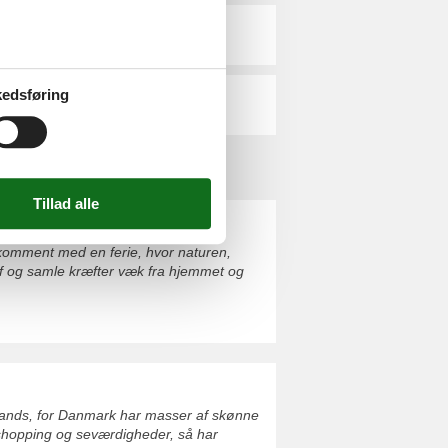
Ærø
edsføring
Østjylland
ærkomment med en ferie, hvor naturen,
 af og samle kræfter væk fra hjemmet og
udenlands, for Danmark har masser af skønne
ur, shopping og seværdigheder, så har