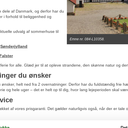
e dele af Danmark, og derfor har du
r i forhold til beliggenhed og
 aktuelle udvalg af sommerhuse til
Emne nr. 084-L10358.
–
Sønderjylland
Falster
rie for alle. Glæd jer til at opleve strandene, den skønne natur og den f
inger du ønsker
 ønsker, helt ned fra 2 overnatninger. Derfor har du fuldstændig frie hæn
 og hele uger – det er helt op til dig, hvor lang lejeperioden skal vær
vice
ækket af vores prisgaranti. Det gælder naturligvis også, når der er tal
er dig at der ikke er nogen af vores konkurrenter som udlejer dit foretru
ykke
Det