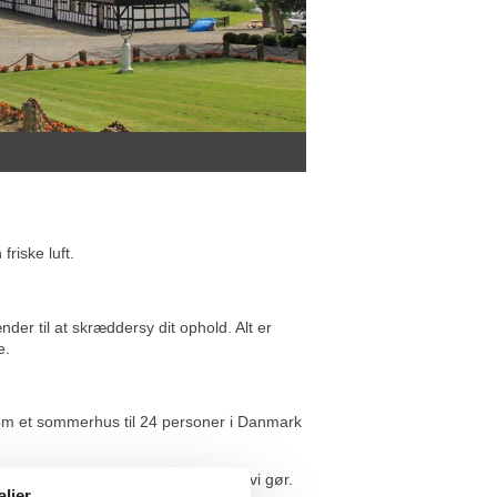
riske luft.
der til at skræddersy dit ophold. Alt er
e.
e om et sommerhus til 24 personer i Danmark
kne sommerhus til en lavere pris end vi gør.
aljer