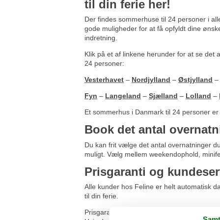
til din ferie her!
Der findes sommerhuse til 24 personer i all
gode muligheder for at få opfyldt dine ønske
indretning.
Klik på et af linkene herunder for at se det
24 personer:
Vesterhavet
–
Nordjylland
–
Østjylland
Fyn
–
Langeland
–
Sjælland
–
Lolland
–
Et sommerhus i Danmark til 24 personer er fe
Book det antal overnatn
Du kan frit vælge det antal overnatninger du
muligt. Vælg mellem weekendophold, miniferie
Prisgaranti og kundeser
Alle kunder hos Feline er helt automatisk d
til din ferie.
Prisgarantien betyder helt enkelt, at vi lov
Samt