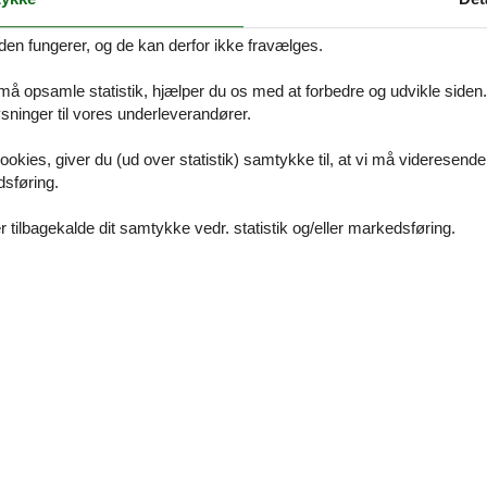
kontrol, overfører vi hele prisforskellen til din konto i løbet af få dage. U
er i forbindelse med din søgning efter et sommerhus til 24 personer i D
den fungerer, og de kan derfor ikke fravælges.
 skyld, og er altid klar til at hjælpe.
 må opsamle statistik, hjælper du os med at forbedre og udvikle siden. I
il info@feline.dk.
ninger til vores underleverandører.
ookies, giver du (ud over statistik) samtykke til, at vi må videresende
dsføring.
 tilbagekalde dit samtykke vedr. statistik og/eller markedsføring.
anmark
Limfjorden
Lolland
Midtjylland