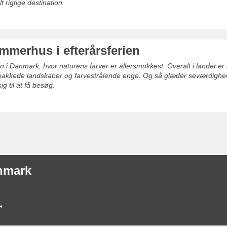
 rigtige destination.
ommerhus i efterårsferien
n i Danmark, hvor naturens farver er allersmukkest. Overalt i landet er 
bakkede landskaber og farvestrålende enge. Og så glæder seværdighede
g til at få besøg.
anmark
e