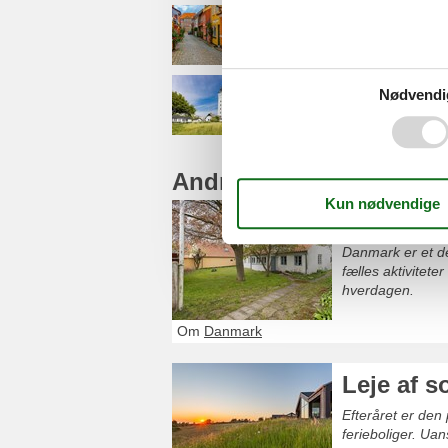
Fyn
Nødvendi
Langeland
Andre artikler om Danm
Sommerhu
Danmark er et de
fælles aktivitet
hverdagen.
Om
Danmark
Leje af s
Efteråret er den 
ferieboliger. Uan