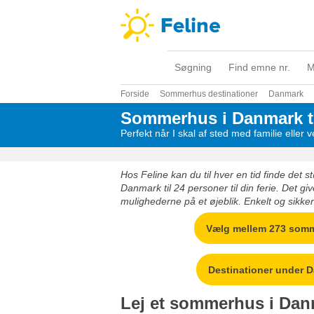
Søgning
Find emne nr.
M
Forside
Sommerhus destinationer
Danmark
Sommerhus i Danmark til 
Perfekt når I skal af sted med familie eller 
Hos Feline kan du til hver en tid finde det 
Danmark til 24 personer til din ferie. Det giv
mulighederne på et øjeblik. Enkelt og sikker
Vælg mellem 273 som
Destinationer under 
Lej et sommerhus i Danm