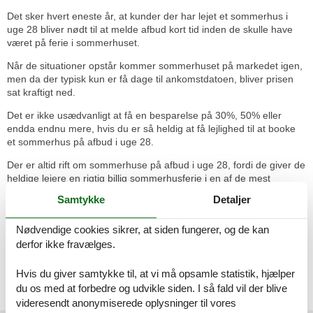
Det sker hvert eneste år, at kunder der har lejet et sommerhus i
uge 28 bliver nødt til at melde afbud kort tid inden de skulle have
været på ferie i sommerhuset.
Når de situationer opstår kommer sommerhuset på markedet igen,
men da der typisk kun er få dage til ankomstdatoen, bliver prisen
sat kraftigt ned.
Det er ikke usædvanligt at få en besparelse på 30%, 50% eller
endda endnu mere, hvis du er så heldig at få lejlighed til at booke
et sommerhus på afbud i uge 28.
Der er altid rift om sommerhuse på afbud i uge 28, fordi de giver de
heldige lejere en rigtig billig sommerhusferie i en af de mest
populære ferieuger.
Samtykke
Detaljer
Når du finder sådan et er det derfor om at være hurtig ved tasterne
eller om at ringe til os med det samme på 8722 2451, så du kan få
Nødvendige cookies sikrer, at siden fungerer, og de kan
booket huset.
derfor ikke fravælges.
Hvis du giver samtykke til, at vi må opsamle statistik, hjælper
Vælg mellem 22 sommerhuse
du os med at forbedre og udvikle siden. I så fald vil der blive
videresendt anonymiserede oplysninger til vores