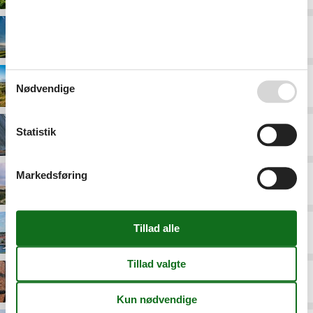
Lolland
Midtjylland
Nødvendige
Statistik
Møn
Markedsføring
Nordjylland
Sjælland
Sønderjylland