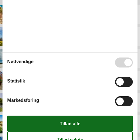
Bornholm
Djursland
Falster
Nødvendige
Fyn
Statistik
Markedsføring
Langeland
Limfjorden