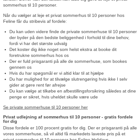
sommerhus til 10 personer.
Når du vælger at leje et privat sommerhus til 10 personer hos
Feline får du stribevis af fordele:
Du kan uden videre finde de private sommerhuse til 10 personer
der byder på den bedste beliggenhed i forhold til dine behov,
fordi vi har det største udvalg
Det koster dig ikke noget som helst ekstra at booke dit
foretrukne sommerhus hos os
Der er fuld prisgaranti på alle de sommerhuse, som bookes
gennem os
Hvis du har spøgsmål er vi altid klar til at hjælpe
Du har mulighed for at tilvælge slutrengøring hvis ikke I selv
gider at gøre rent før afrejse
Du kan vælge at tilkøbe en afbestillingsforsikring således at dine
penge er sikret, hvis uheldet skulle være ude
Se private sommerhuse til 10 personer her
Privat udlejning af sommerhus til 10 personer - gratis fordele
for dig
Disse fordele er 100 procent gratis for dig. Der er prisgaranti på alle
vores sommerhuse, så vil altid få markedets laveste pris på et
privat sommerhus til 10 personer hos Feline Holidays.