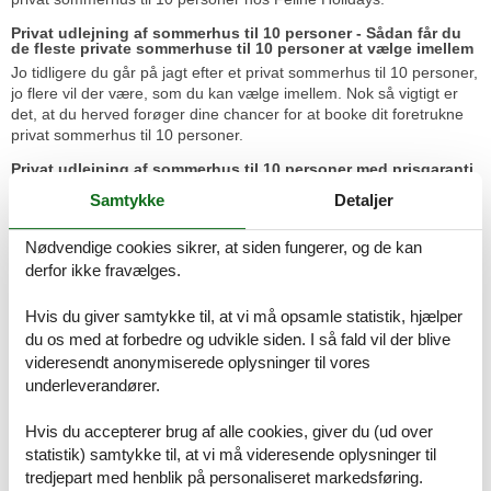
Privat udlejning af sommerhus til 10 personer - Sådan får du
de fleste private sommerhuse til 10 personer at vælge imellem
Jo tidligere du går på jagt efter et privat sommerhus til 10 personer,
jo flere vil der være, som du kan vælge imellem. Nok så vigtigt er
det, at du herved forøger dine chancer for at booke dit foretrukne
privat sommerhus til 10 personer.
Privat udlejning af sommerhus til 10 personer med prisgaranti
Når du vælger at leje et privat sommerhus til 10 personer hos
Samtykke
Detaljer
Feline, vil du selvfølgelig være dækket af vores prisgaranti. Det
betyder kort og godt at vi står inde for, at der ikke er én eneste af
Nødvendige cookies sikrer, at siden fungerer, og de kan
vores konkurrenter, som udlejer dit foretrukne privat sommerhus til
derfor ikke fravælges.
10 personer til en pris, som er lavere end vores.
Skulle der en sjælden gang ske en fejl i vores kontrol af
Hvis du giver samtykke til, at vi må opsamle statistik, hjælper
konkurrenternes pris, udbetaler vi dig hele prisforskellen. Summen
du os med at forbedre og udvikle siden. I så fald vil der blive
overføres direkte til din konto.
videresendt anonymiserede oplysninger til vores
underleverandører.
Se private sommerhuse til 10 personer her
Privat udlejning af sommerhus til 10 personer - vi hjælper
Hvis du accepterer brug af alle cookies, giver du (ud over
gerne
statistik) samtykke til, at vi må videresende oplysninger til
Hvis du har spørgsmål eller særlige ønsker i forbindelse med din
tredjepart med henblik på personaliseret markedsføring.
søgning efter et privat sommerhus til 10 personer, så kontakt os