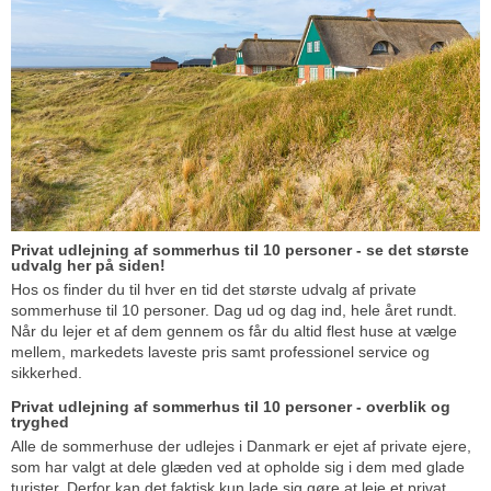
Privat udlejning af sommerhus til 10 personer - se det største
udvalg her på siden!
Hos os finder du til hver en tid det største udvalg af private
sommerhuse til 10 personer. Dag ud og dag ind, hele året rundt.
Når du lejer et af dem gennem os får du altid flest huse at vælge
mellem, markedets laveste pris samt professionel service og
sikkerhed.
Privat udlejning af sommerhus til 10 personer - overblik og
tryghed
Alle de sommerhuse der udlejes i Danmark er ejet af private ejere,
som har valgt at dele glæden ved at opholde sig i dem med glade
turister. Derfor kan det faktisk kun lade sig gøre at leje et privat