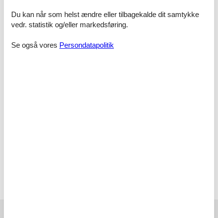
endelig. Send en mail til info@feline.dk eller ring på 8724 2251.
Du kan når som helst ændre eller tilbagekalde dit samtykke
Kundevurderinger af Feline Holidays
vedr. statistik og/eller markedsføring.
Se også vores
Persondatapolitik
Positiv og imødekommende telefonsamtale. Meget
behjælpsom.
Ingen problemer, alt forløb nemt og enkelt.
Sikkert valg. Godt udvalg, ok priser, nemt at booke.
Vælg mellem 4.604 sommerhuse
Destinationer under Danmark