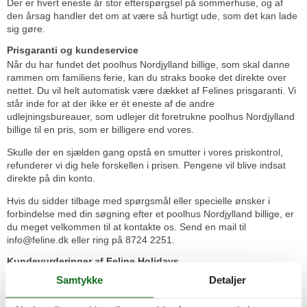
Der er hvert eneste år stor efterspørgsel på sommerhuse, og af
den årsag handler det om at være så hurtigt ude, som det kan lade
sig gøre.
Prisgaranti og kundeservice
Når du har fundet det poolhus Nordjylland billige, som skal danne
rammen om familiens ferie, kan du straks booke det direkte over
nettet. Du vil helt automatisk være dækket af Felines prisgaranti. Vi
står inde for at der ikke er ét eneste af de andre
udlejningsbureauer, som udlejer dit foretrukne poolhus Nordjylland
billige til en pris, som er billigere end vores.
Skulle der en sjælden gang opstå en smutter i vores priskontrol,
refunderer vi dig hele forskellen i prisen. Pengene vil blive indsat
direkte på din konto.
Hvis du sidder tilbage med spørgsmål eller specielle ønsker i
forbindelse med din søgning efter et poolhus Nordjylland billige, er
du meget velkommen til at kontakte os. Send en mail til
info@feline.dk eller ring på 8724 2251.
Kundevurderinger af Feline Holidays
Samtykke
Detaljer