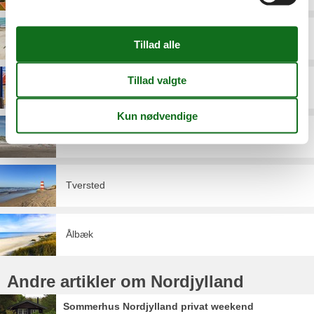
Slettestrand
Sæby
Tornby
Tversted
Ålbæk
Andre artikler om Nordjylland
Sommerhus Nordjylland privat weekend