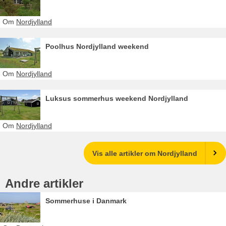
Om
Nordjylland
Poolhus Nordjylland weekend
Om
Nordjylland
Luksus sommerhus weekend Nordjylland
Om
Nordjylland
Vis alle artikler om Nordjylland
Andre artikler
Sommerhuse i Danmark