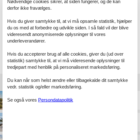
Helt fint og nemt.
Nødvendige cookies sikrer, at siden fungerer, og de kan
derfor ikke fravælges.
Hvis du giver samtykke til, at vi må opsamle statistik, hjælper
6 stjerner. Fik en usædvanlig god service i telefonen,
du os med at forbedre og udvikle siden. I så fald vil der blive
da jeg skulle finde en bolig i nærheden af den, min
videresendt anonymiserede oplysninger til vores
søster havde lejet. Super Super!
underleverandører.
Hvis du accepterer brug af alle cookies, giver du (ud over
Vælg mellem 29 sommerhuse
statistik) samtykke til, at vi må videresende oplysninger til
tredjepart med henblik på personaliseret markedsføring.
Du kan når som helst ændre eller tilbagekalde dit samtykke
Destinationer under Nordjylland
vedr. statistik og/eller markedsføring.
Se også vores
Persondatapolitik
Blokhus
Frederikshavn