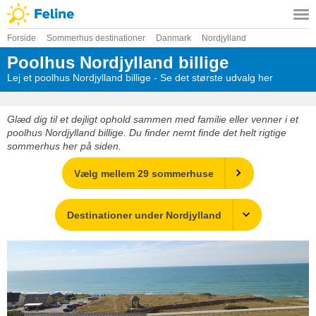
Forside
Sommerhus destinationer
Danmark
Nordjylland
Poolhus Nordjylland billige
Lej et poolhus Nordjylland billige - Se det største udvalg her
Glæd dig til et dejligt ophold sammen med familie eller venner i et
poolhus Nordjylland billige. Du finder nemt finde det helt rigtige
sommerhus her på siden.
Vælg mellem 29 sommerhuse
Destinationer under Nordjylland