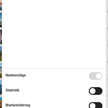
Hals
Jammerbugten
Lild Strand
Læsø
Løkken
Nødvendige
Lønstrup
Statistik
Skagen
Markedsføring