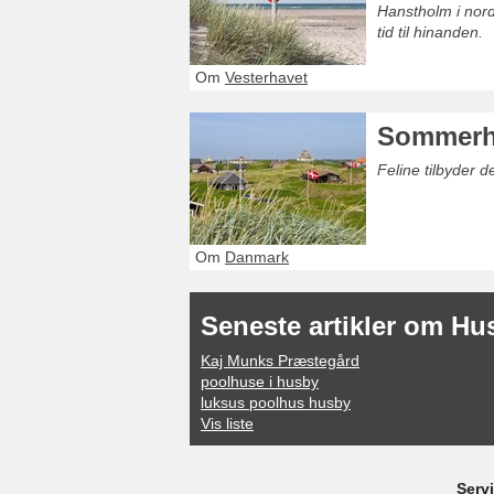
Hanstholm i nord
tid til hinanden.
Om
Vesterhavet
Sommerh
Feline tilbyder 
Om
Danmark
Seneste artikler om Hu
Kaj Munks Præstegård
poolhuse i husby
luksus poolhus husby
Vis liste
Serv