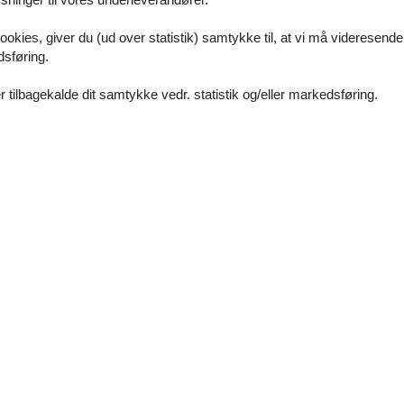
ookies, giver du (ud over statistik) samtykke til, at vi må videresende
g er helt fin.
dsføring.
 tilbagekalde dit samtykke vedr. statistik og/eller markedsføring.
ler frem for alm. breve.
usby
Nørhede
Nørre Fjand