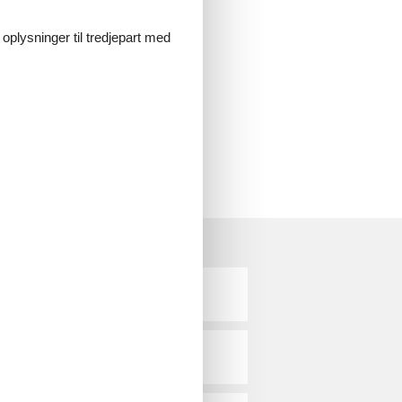
 oplysninger til tredjepart med
Ulfborg
Vedersø Klit