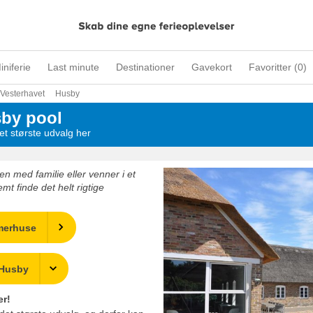
iniferie
Last minute
Destinationer
Gavekort
Favoritter (
0
)
Vesterhavet
Husby
by pool
t største udvalg her
n med familie eller venner i et
t finde det helt rigtige
merhuse
 Husby
er!