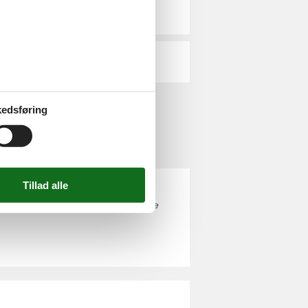
Vemb
Vester Husby
edsføring
50. Du kan let finde det helt rigtige