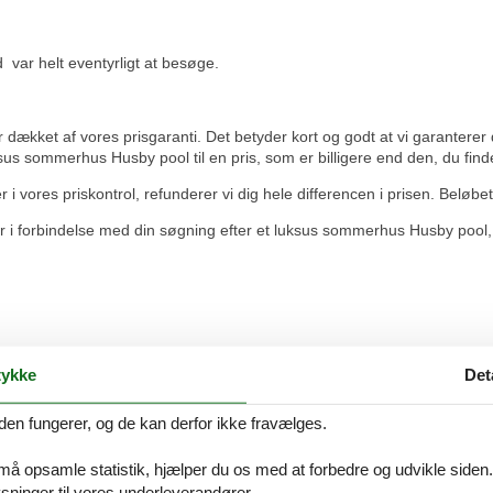
 var helt eventyrligt at besøge.
ækket af vores prisgaranti. Det betyder kort og godt at vi garanterer d
sus sommerhus Husby pool til en pris, som er billigere end den, du find
 vores priskontrol, refunderer vi dig hele differencen i prisen. Beløbet 
r i forbindelse med din søgning efter et luksus sommerhus Husby pool, 
ykke
Det
den fungerer, og de kan derfor ikke fravælges.
 må opsamle statistik, hjælper du os med at forbedre og udvikle siden. I
ninger til vores underleverandører.