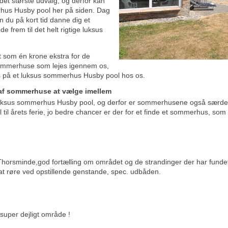
 det største udvalg, og derfor kan
erhus Husby pool her på siden. Dag
 du på kort tid danne dig et
e frem til det helt rigtige luksus
 som én krone ekstra for de
 sommerhuse som lejes igennem os,
pris på et luksus sommerhus Husby pool hos os.
 af sommerhuse at vælge imellem
 luksus sommerhus Husby pool, og derfor er sommerhusene også særdele
il årets ferie, jo bedre chancer er der for et finde et sommerhus, som 
horsminde,god fortælling om området og de strandinger der har fundet 
v at røre ved opstillende genstande, spec. udbåden.
 super dejligt område !