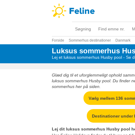
Søgning
Find emne nr.
M
Forside
Sommerhus destinationer
Danmark
Luksus sommerhus Hus
Lej et luksus sommerhus Husby pool - Se de
Glæd dig til et uforglemmeligt ophold samme
luksus sommerhus Husby pool. Du finder nem
sommerhus her på siden.
Vælg mellem 136 som
Destinationer under
Lej dit luksus sommerhus Husby pool h