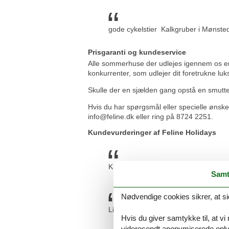
gode cykelstier Kalkgruber i Mønsted
Prisgaranti og kundeservice
Alle sommerhuse der udlejes igennem os er d
konkurrenter, som udlejer dit foretrukne luk
Skulle der en sjælden gang opstå en smutter i
Hvis du har spørgsmål eller specielle ønske
info@feline.dk eller ring på 8724 2251.
Kundevurderinger af Feline Holidays
Kun rosende ord til bookingforløbet :)
Samt
Nødvendige cookies sikrer, at si
Lise var rigtig sød og hjælpsom :-)
Hvis du giver samtykke til, at vi
videresendt anonymiserede oplys