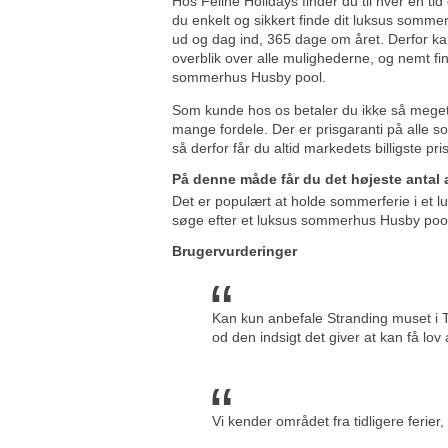
Hos Feline Holidays finder du til hver en tid
du enkelt og sikkert finde dit luksus somm
ud og dag ind, 365 dage om året. Derfor kan
overblik over alle mulighederne, og nemt find
sommerhus Husby pool.
Som kunde hos os betaler du ikke så meget
mange fordele. Der er prisgaranti på alle
så derfor får du altid markedets billigste 
På denne måde får du det højeste antal
Det er populært at holde sommerferie i et
søge efter et luksus sommerhus Husby pool t
Brugervurderinger
Kan kun anbefale Stranding muset i T
od den indsigt det giver at kan få lo
Vi kender området fra tidligere ferier,