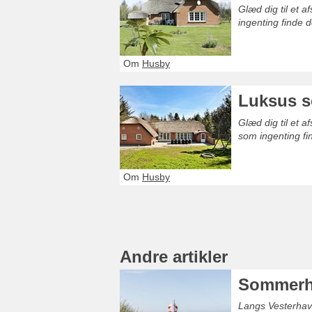
Glæd dig til et 
ingenting finde 
Om
Husby
Luksus s
Glæd dig til et 
som ingenting fi
Om
Husby
Andre artikler
Sommerhu
Langs Vesterhave