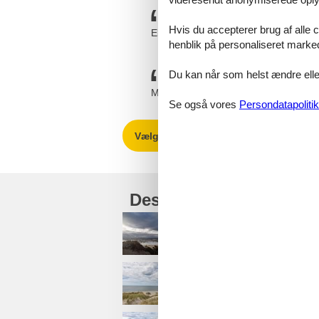
Hvis du accepterer brug af alle c
Ekspeditionen hos Feline går hurtigt o
henblik på personaliseret marke
Du kan når som helst ændre eller
Meget fin service og dejligt med pdf fi
Se også vores
Persondatapolitik
Vælg mellem 136 sommerhuse
Destinationer under H
Fjand
Fjand Badeby