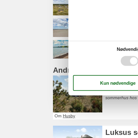
Fjand Gårde
Husby Strand
Nissum Fjord
Nødvendi
Andre artikler om Husb
Sommerh
Glæd dig til et 
sommerhus hos 
Om
Husby
Luksus 