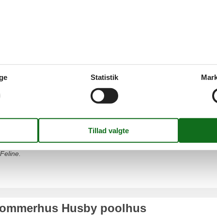
Skalstrup
Sønder Nissum
Thorsminde
ge
Statistik
Mark
y
us Husby uge 50
dejligt ophold sammen med familie eller venner i et sommerhus Husby uge 
Feline.
sommerhus Husby poolhus