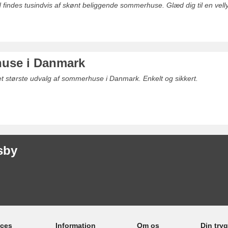
 findes tusindvis af skønt beliggende sommerhuse. Glæd dig til en vell
use i Danmark
det største udvalg af sommerhuse i Danmark. Enkelt og sikkert.
sby
ices
Information
Om os
Din try