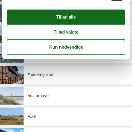
Møn
Nordjylland
Sjælland
Sønderjylland
Vesterhavet
Ærø