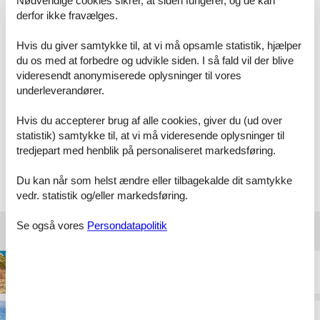
Nødvendige cookies sikrer, at siden fungerer, og de kan
derfor ikke fravælges.
Hvis du giver samtykke til, at vi må opsamle statistik, hjælper
Meget fin service og dejligt med pdf filer frem for alm.
du os med at forbedre og udvikle siden. I så fald vil der blive
breve.
videresendt anonymiserede oplysninger til vores
underleverandører.
Hvis du accepterer brug af alle cookies, giver du (ud over
Vi har igen booket ved Feline alt var som forventet.
statistik) samtykke til, at vi må videresende oplysninger til
tredjepart med henblik på personaliseret markedsføring.
Vælg mellem 23.199 sommerhuse
Du kan når som helst ændre eller tilbagekalde dit samtykke
vedr. statistik og/eller markedsføring.
Se også vores
Persondatapolitik
Destinationer under Danmark
Bornholm