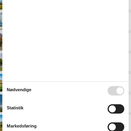
Djursland
Falster
Fyn
Langeland
Limfjorden
Nødvendige
Lolland
Statistik
Midtjylland
Markedsføring