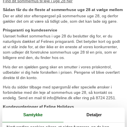
Find dit sommerhus til leje i uge 28 her
Sådan får du de fleste af sommerhuse uge 28 at vælge mellem
Der er altid stor efterspørgsel på sommerhuse uge 28, og derfor
gælder det om at være så tidligt ude, som det kan lade sig gøre.
Prisgaranti og kundeservice
Uanset hvilket sommerhus i uge 28 du beslutter dig for, er du
naturligvis dækket af Felines prisgaranti. Det betyder kort og godt
at vi står inde for, at der ikke er én eneste af vores konkurrenter,
som udlejer dit foretrukne sommerhus uge 28 til en pris, som er
billigere end den, du finder hos os.
Hvis der en sjælden gang sker en smutter i vores priskontrol,
udbetaler vi dig hele forskellen i prisen. Pengene vil blive overført
direkte til din konto.
Hvis du sidder tilbage med spørgsmål eller specielle ønsker i
forbindelse med din leje af sommerhus uge 28, så kontakt os
endelig. Send en mail til info@feline.dk eller ring på 8724 2251.
Kundevurderinger af Feline Holidays
Samtykke
Detaljer
Perfekt og uden problemer. Hurtige svar på mailen.