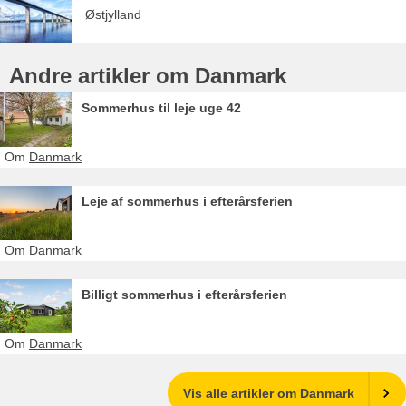
Østjylland
Andre artikler om Danmark
Sommerhus til leje uge 42
Om
Danmark
Leje af sommerhus i efterårsferien
Om
Danmark
Billigt sommerhus i efterårsferien
Om
Danmark
Vis alle artikler om Danmark