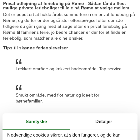
Privat udlejning af feriebolig på Rømø - Sådan får du flest
mulige private ferieboliger til leje på Rømø at vælge mellem
Det er populært at holde årets sommerferie i en privat feriebolig på
Rømø, og derfor er der også stor efterspørgsel efter dem.Jo
tidligere du går i gang med at søge efter en privat feriebolig på
Rømø til familiens ferie, jo bedre chancer er der for et finde en
feriebolig, som matcher alle dine ønsker.
Tips til skønne ferieoplevelser
Lækkert område og lækkert badeområde. Top service.
Smukt område, med flot natur og ideelt for
børnefamilier.
Samtykke
Detaljer
Dejlig natur og fint sted som udgangspunkt til ture,
f.eks. Til Sylt, grænsehandel, Ribe og Tønder.
Nødvendige cookies sikrer, at siden fungerer, og de kan