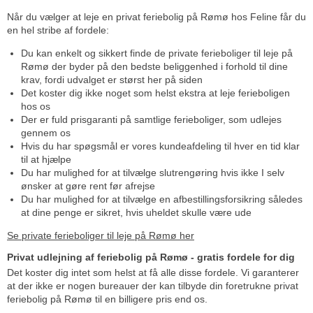
Når du vælger at leje en privat feriebolig på Rømø hos Feline får du
en hel stribe af fordele:
Du kan enkelt og sikkert finde de private ferieboliger til leje på
Rømø der byder på den bedste beliggenhed i forhold til dine
krav, fordi udvalget er størst her på siden
Det koster dig ikke noget som helst ekstra at leje ferieboligen
hos os
Der er fuld prisgaranti på samtlige ferieboliger, som udlejes
gennem os
Hvis du har spøgsmål er vores kundeafdeling til hver en tid klar
til at hjælpe
Du har mulighed for at tilvælge slutrengøring hvis ikke I selv
ønsker at gøre rent før afrejse
Du har mulighed for at tilvælge en afbestillingsforsikring således
at dine penge er sikret, hvis uheldet skulle være ude
Se private ferieboliger til leje på Rømø her
Privat udlejning af feriebolig på Rømø - gratis fordele for dig
Det koster dig intet som helst at få alle disse fordele. Vi garanterer
at der ikke er nogen bureauer der kan tilbyde din foretrukne privat
feriebolig på Rømø til en billigere pris end os.