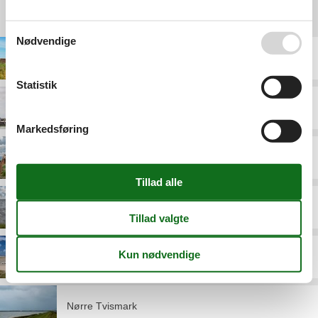
Destinationer under Rømø
Nødvendige
Bolilmark
Statistik
Havneby
Markedsføring
Kongsmark
Kromose
Lakolk
Nørre Tvismark