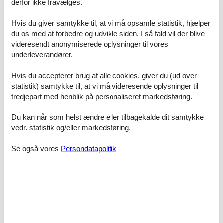
derfor ikke fravælges.
Hvis du giver samtykke til, at vi må opsamle statistik, hjælper
Dejligt og centralt for udflugtsmål som Ribe,
du os med at forbedre og udvikle siden. I så fald vil der blive
Blåvandshuk, Esbjerg m.m.
videresendt anonymiserede oplysninger til vores
underleverandører.
Privat udlejning af feriebolig på Rømø med prisgaranti
Uanset hvilken privat feriebolig på Rømø du beslutter dig for, er du
Hvis du accepterer brug af alle cookies, giver du (ud over
naturligvis dækket af Felines prisgaranti. Det betyder kort og godt
statistik) samtykke til, at vi må videresende oplysninger til
at vi garanterer dig, at der ikke er én eneste af vores konkurrenter,
tredjepart med henblik på personaliseret markedsføring.
som udlejer din foretrukne privat feriebolig på Rømø til en pris, som
er lavere end den, du finder hos os.
Du kan når som helst ændre eller tilbagekalde dit samtykke
vedr. statistik og/eller markedsføring.
Hvis der en sjælden gang sker en smutter i vores priskontrol,
godtgør vi dig hele differencen i prisen. Summen bliver indsat
direkte på din konto.
Se også vores
Persondatapolitik
Se private ferieboliger til leje på Rømø her
Privat udlejning af feriebolig på Rømø - vi hjælper gerne
Hvis du har spørgsmål eller særlige ønsker i forbindelse med din
søgning efter en privat feriebolig på Rømø, er du meget
velkommen til at kontakte os. Send en mail til info@feline.dk eller
ring på 8724 2251.