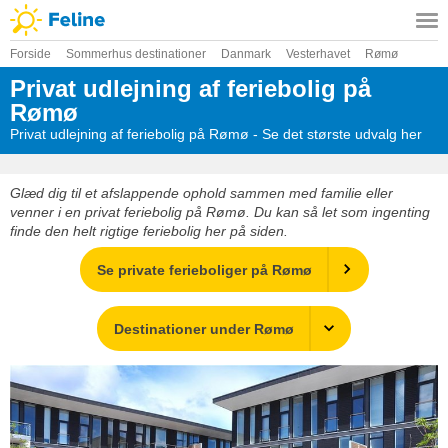
Forside
Sommerhus destinationer
Danmark
Vesterhavet
Rømø
Privat udlejning af feriebolig på
Rømø
Privat udlejning af feriebolig på Rømø - Se det største udvalg her
Glæd dig til et afslappende ophold sammen med familie eller
venner i en privat feriebolig på Rømø. Du kan så let som ingenting
finde den helt rigtige feriebolig her på siden.
Se private ferieboliger på Rømø
Destinationer under Rømø