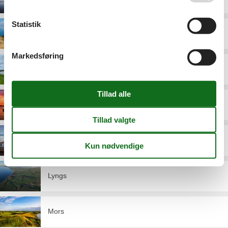
Statistik
Fur
Markedsføring
Gjellerodde
Hvalpsund
Lemvig
Lyngs
Mors