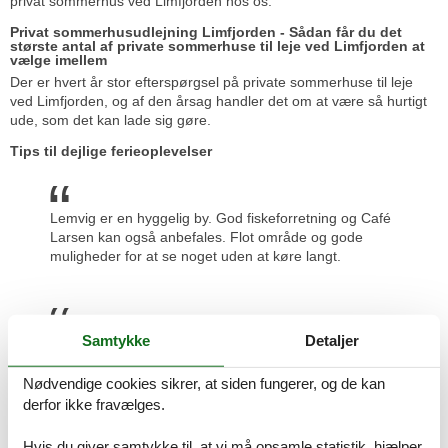
privat sommerhus ved Limfjorden hos os.
Privat sommerhusudlejning Limfjorden - Sådan får du det
største antal af private sommerhuse til leje ved Limfjorden at
vælge imellem
Der er hvert år stor efterspørgsel på private sommerhuse til leje
ved Limfjorden, og af den årsag handler det om at være så hurtigt
ude, som det kan lade sig gøre.
Tips til dejlige ferieoplevelser
Lemvig er en hyggelig by. God fiskeforretning og Café
Larsen kan også anbefales. Flot område og gode
muligheder for at se noget uden at køre langt.
Samtykke
Detaljer
En rigtig dejlig natur, tag cykler med.
Nødvendige cookies sikrer, at siden fungerer, og de kan
derfor ikke fravælges.
Det var et dejligt område, smuk natur, lige som vi
havde tænkt os.
Hvis du giver samtykke til, at vi må opsamle statistik, hjælper