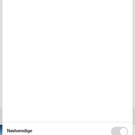
Hvis du har spørgsmål eller specielle ønsker i forbindelse med din
søgning efter et privat sommerhus ved Limfjorden, er du meget
velkommen til at kontakte os. Send en mail til info@feline.dk eller
ring på 8724 2251.
Kundevurderinger af Feline Holidays
Helt uden problemer.
God service. Raske svar på spørsmål.
Vælg mellem 2.612 sommerhuse
Destinationer under Limfjorden
Nødvendige
Ertebølle