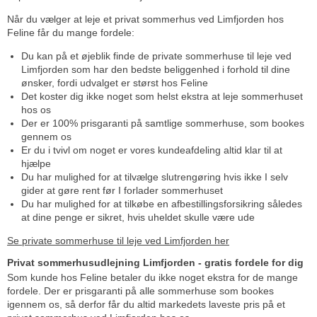
Når du vælger at leje et privat sommerhus ved Limfjorden hos
Feline får du mange fordele:
Du kan på et øjeblik finde de private sommerhuse til leje ved
Limfjorden som har den bedste beliggenhed i forhold til dine
ønsker, fordi udvalget er størst hos Feline
Det koster dig ikke noget som helst ekstra at leje sommerhuset
hos os
Der er 100% prisgaranti på samtlige sommerhuse, som bookes
gennem os
Er du i tvivl om noget er vores kundeafdeling altid klar til at
hjælpe
Du har mulighed for at tilvælge slutrengøring hvis ikke I selv
gider at gøre rent før I forlader sommerhuset
Du har mulighed for at tilkøbe en afbestillingsforsikring således
at dine penge er sikret, hvis uheldet skulle være ude
Se private sommerhuse til leje ved Limfjorden her
Privat sommerhusudlejning Limfjorden - gratis fordele for dig
Som kunde hos Feline betaler du ikke noget ekstra for de mange
fordele. Der er prisgaranti på alle sommerhuse som bookes
igennem os, så derfor får du altid markedets laveste pris på et