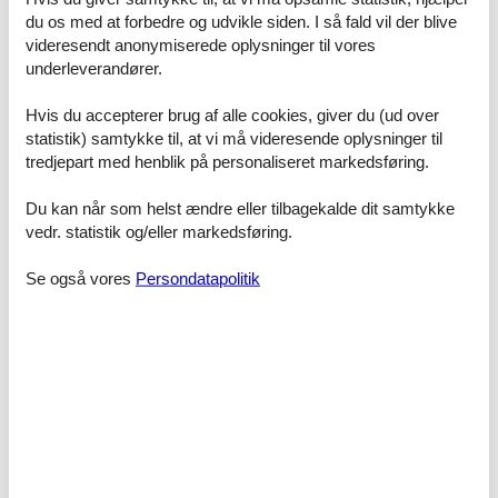
du os med at forbedre og udvikle siden. I så fald vil der blive
videresendt anonymiserede oplysninger til vores
underleverandører.
Thy er et godt sted at tage hen. Kyststrækninger 20
km. nord og syd for Klitmøller er oplevelsesrige. Ture
Hvis du accepterer brug af alle cookies, giver du (ud over
på Nordmors til molersklinter, når vi medbringer en
statistik) samtykke til, at vi må videresende oplysninger til
hammer samt turistbrochurer om Mors er der mange
tredjepart med henblik på personaliseret markedsføring.
oplevelser.
Du kan når som helst ændre eller tilbagekalde dit samtykke
Privat sommerhusudlejning Limfjorden med prisgaranti
vedr. statistik og/eller markedsføring.
Når du vælger at leje et privat sommerhus ved Limfjorden hos
Feline, vil du selvfølgelig være dækket af vores prisgaranti. Vi står
Se også vores
Persondatapolitik
inde for at der ikke er ét eneste af de andre udlejningsbureauer,
som udlejer dit foretrukne privat sommerhus ved Limfjorden til en
pris, som er billigere end vores.
Hvis der en sjælden gang sker en smutter i vores overvågning af
priserne hos de andre udlejningsbureauer, refunderer vi dig hele
differencen i prisen. Beløbet overføres direkte til din konto.
Se private sommerhuse til leje ved Limfjorden her
Privat sommerhusudlejning Limfjorden - vi hjælper gerne