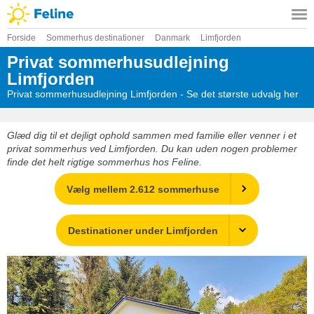
Forside
Sommerhus destinationer
Danmark
Limfjorden
Privat sommerhusudlejning
Limfjorden
Privat sommerhusudlejning Limfjorden - Se det største udvalg her
Glæd dig til et dejligt ophold sammen med familie eller venner i et
privat sommerhus ved Limfjorden. Du kan uden nogen problemer
finde det helt rigtige sommerhus hos Feline.
Vælg mellem 2.612 sommerhuse
Destinationer under Limfjorden