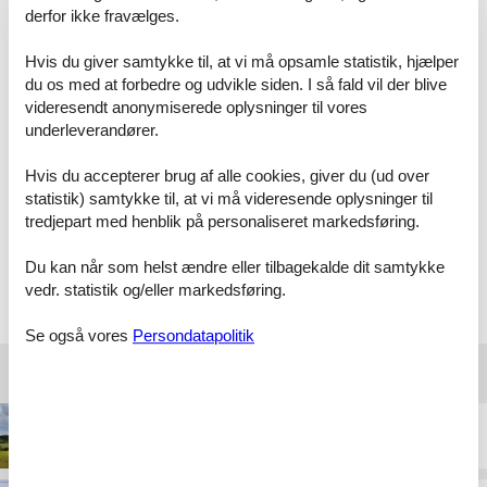
eller ring på 8724 2251.
derfor ikke fravælges.
Kundevurderinger af Feline Holidays
Hvis du giver samtykke til, at vi må opsamle statistik, hjælper
du os med at forbedre og udvikle siden. I så fald vil der blive
videresendt anonymiserede oplysninger til vores
Storslået feriesite.
underleverandører.
Hvis du accepterer brug af alle cookies, giver du (ud over
statistik) samtykke til, at vi må videresende oplysninger til
Hurtig besvarelse af spørgsmål på mail inden den
tredjepart med henblik på personaliseret markedsføring.
endelige booking.
Du kan når som helst ændre eller tilbagekalde dit samtykke
Vælg mellem 946 sommerhuse
vedr. statistik og/eller markedsføring.
Se også vores
Persondatapolitik
Destinationer under Søndervig
Alrum