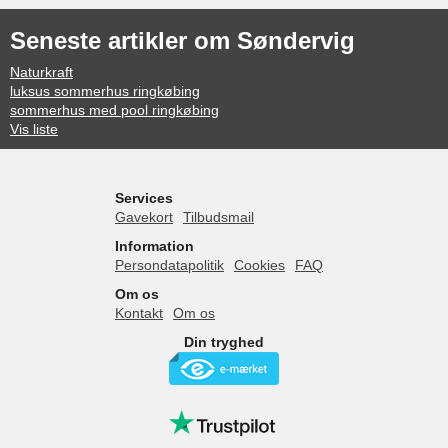
Seneste artikler om Søndervig
Naturkraft
luksus sommerhus ringkøbing
sommerhus med pool ringkøbing
Vis liste
Services
Gavekort
Tilbudsmail
Information
Persondatapolitik
Cookies
FAQ
Om os
Kontakt
Om os
Din tryghed