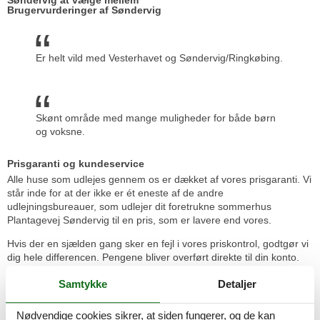
Brugervurderinger af Søndervig
Er helt vild med Vesterhavet og Søndervig/Ringkøbing.
Skønt område med mange muligheder for både børn
og voksne.
Prisgaranti og kundeservice
Alle huse som udlejes gennem os er dækket af vores prisgaranti. Vi
står inde for at der ikke er ét eneste af de andre
udlejningsbureauer, som udlejer dit foretrukne sommerhus
Plantagevej Søndervig til en pris, som er lavere end vores.
Hvis der en sjælden gang sker en fejl i vores priskontrol, godtgør vi
dig hele differencen. Pengene bliver overført direkte til din konto.
Hvis du sidder tilbage med spørgsmål eller særlige ønsker i
Samtykke
Detaljer
forbindelse med din søgning efter et sommerhus Plantagevej
Søndervig, så kontakt os endelig. Send en mail til info@feline.dk
Nødvendige cookies sikrer, at siden fungerer, og de kan