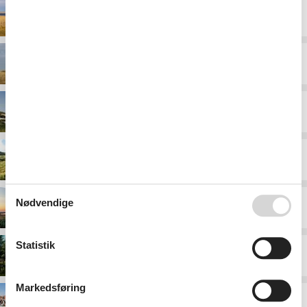
Heager
Hee
Houvig
Klegod
Nødvendige
Kloster
Statistik
Lodbjerg Hede
Markedsføring
Ringkøbing