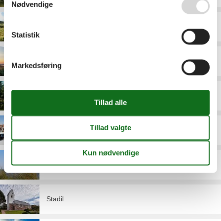
Nødvendige
Klegod
Statistik
Kloster
Markedsføring
Lodbjerg Hede
Ringkøbing
Ringkøbing Fjord
Stadil