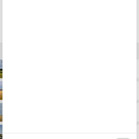
Hurtig til at svare på spørgsmål og meget
hjælpsomme.
Vælg mellem 884 sommerhuse
Destinationer under Søndervig
Alrum
Heager
Hee
Houvig