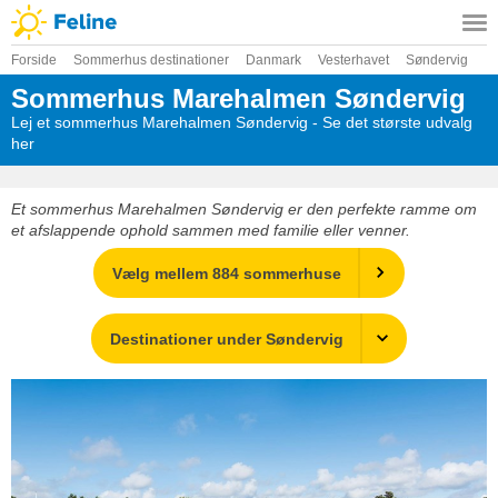
Forside
Sommerhus destinationer
Danmark
Vesterhavet
Søndervig
Sommerhus Marehalmen Søndervig
Lej et sommerhus Marehalmen Søndervig - Se det største udvalg
her
Et sommerhus Marehalmen Søndervig er den perfekte ramme om
et afslappende ophold sammen med familie eller venner.
Vælg mellem 884 sommerhuse
Destinationer under Søndervig