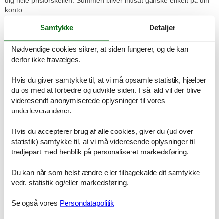
dig hele prisforskellen. Summen bliver indsat ganske enkelt på din
konto.
Hvis du har spørgsmål eller specielle ønsker i forbindelse med din
Samtykke
Detaljer
søgning efter et sommerhus Marehalmen Søndervig, så kontakt os
endelig. Send en mail til info@feline.dk eller ring på 8724 2251.
Nødvendige cookies sikrer, at siden fungerer, og de kan
derfor ikke fravælges.
Kundevurderinger af Feline Holidays
Hvis du giver samtykke til, at vi må opsamle statistik, hjælper
du os med at forbedre og udvikle siden. I så fald vil der blive
Super oplevelse. Vi er netop hjemkommet efter en
videresendt anonymiserede oplysninger til vores
fantastisk ferie i Pistoia - Toscana. Bestilte gennem
underleverandører.
Feline, hvilket var både billigt og nemt. Havde absolut
ingen vanskeligheder, og alt foregik efter bogen.
Beskrivelsen levede op til stedet!
Hvis du accepterer brug af alle cookies, giver du (ud over
statistik) samtykke til, at vi må videresende oplysninger til
tredjepart med henblik på personaliseret markedsføring.
Let og smertefrit og med hjælp, når der var behov for
Du kan når som helst ændre eller tilbagekalde dit samtykke
det!
vedr. statistik og/eller markedsføring.
Se også vores
Persondatapolitik