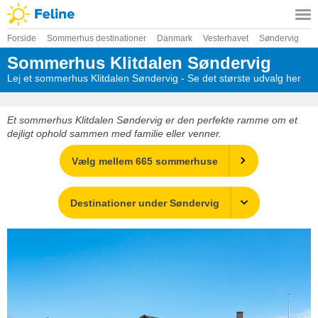
Forside
Sommerhus destinationer
Danmark
Vesterhavet
Søndervig
Sommerhus Klitdalen Søndervig
Lej et sommerhus Klitdalen Søndervig - Se det største udvalg her
Et sommerhus Klitdalen Søndervig er den perfekte ramme om et
dejligt ophold sammen med familie eller venner.
Vælg mellem 665 sommerhuse
Destinationer under Søndervig