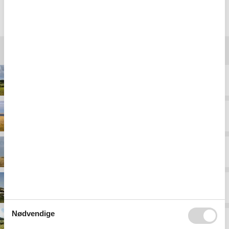
Vælg mellem 665 sommerhuse
Destinationer under Søndervig
Alrum
Heager
Hee
Houvig
Nødvendige
Klegod