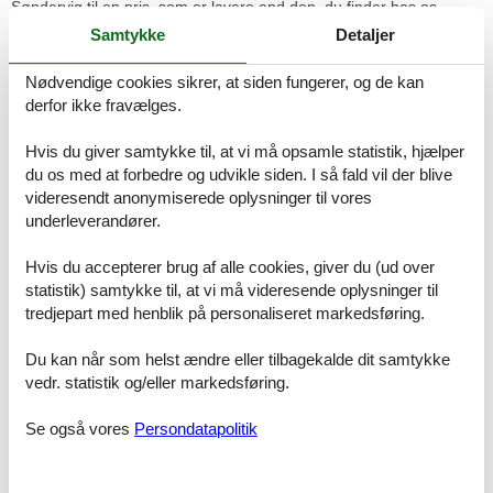
Søndervig til en pris, som er lavere end den, du finder hos os.
Samtykke
Detaljer
Hvis der en sjælden gang sker en fejl i vores kontrol af priserne hos
de andre udlejningsbureauer, udbetaler vi dig hele prisforskellen.
Nødvendige cookies sikrer, at siden fungerer, og de kan
Pengene overføres direkte til din konto.
derfor ikke fravælges.
Hvis du har spørgsmål eller særlige ønsker i forbindelse med din
søgning efter et sommerhus Klitdalen Søndervig, er du meget
Hvis du giver samtykke til, at vi må opsamle statistik, hjælper
velkommen til at kontakte os. Send en mail til info@feline.dk eller
du os med at forbedre og udvikle siden. I så fald vil der blive
ring på 8724 2251.
videresendt anonymiserede oplysninger til vores
Kundevurderinger af Feline Holidays
underleverandører.
Hvis du accepterer brug af alle cookies, giver du (ud over
statistik) samtykke til, at vi må videresende oplysninger til
Lethedsgaranti :) Jeg har lejet et sommerhus... Stort
tredjepart med henblik på personaliseret markedsføring.
plus det var meget let at pejle sig hen på hvad man
gerne ville have uden alle unødvendige tilbud...
Du kan når som helst ændre eller tilbagekalde dit samtykke
vedr. statistik og/eller markedsføring.
God info og mails når man skal betale evt. i rater,
Se også vores
Persondatapolitik
høflighed når man ringer hvis man er i tvivl om noget.