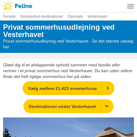
Forside
Sommerhus destinationer
Danmark
Vesterhavet
Privat sommerhusudlejning ved
Vesterhavet
Privat sommerhusudlejning ved Vesterhavet - Se det største udvalg
her
Glæd dig til et afslappende ophold sammen med familie eller
venner i et privat sommerhus ved Vesterhavet. Du kan uden videre
finde det helt rigtige sommerhus her på siden.
Vælg mellem 21.423 sommerhuse
Destinationer under Vesterhavet