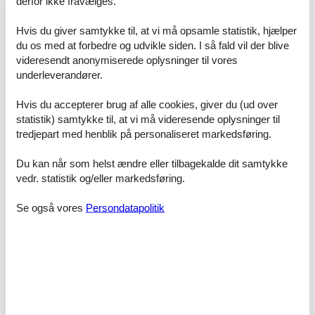
derfor ikke fravælges.
Gratis adgang til Harboøre Centeret gav de store
Hvis du giver samtykke til, at vi må opsamle statistik, hjælper
drenge lov til at få trænet uden merpris, kan absolut
du os med at forbedre og udvikle siden. I så fald vil der blive
nævnes som et plus. Beligenheden nær havet med
videresendt anonymiserede oplysninger til vores
gode spadsere muligheder. Dejlig strand. Kunne
underleverandører.
måske være lækkert at prøve i sommer sæsonen.
Thyborøn havn med restauranter og hyggelige lille
handelsgade. Lemvig som er en yderst charmerende
Hvis du accepterer brug af alle cookies, giver du (ud over
by indeholder også alle de shopping muligheder der
statistik) samtykke til, at vi må videresende oplysninger til
måske ikke lige er i nærmeste byer omkring huset ;o)
tredjepart med henblik på personaliseret markedsføring.
Du kan når som helst ændre eller tilbagekalde dit samtykke
vedr. statistik og/eller markedsføring.
En tur til Bork vikingehavn kan varmt anbefales. Vi blev
vist rundt af en fantastisk historiefortæller.
Se også vores
Persondatapolitik
Sommerhus ved Vesterhavet: Privat udlejning med prisgaranti
Uanset hvilket privat sommerhus ved Vesterhavet du beslutter dig
for, er du naturligvis dækket af Felines prisgaranti. Vi står inde for at
der ikke er ét eneste af de andre udlejningsbureauer, som udlejer
dit foretrukne privat sommerhus ved Vesterhavet til en pris, som er
lavere end vores.