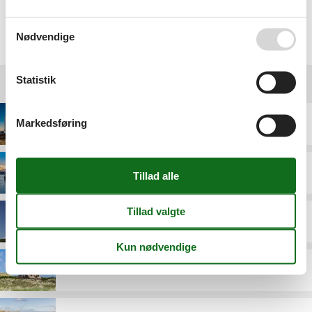
Vælg mellem 21.423 sommerhuse
Nødvendige
Statistik
Destinationer under Vesterhavet
Markedsføring
Blåvand
Bork Havn
Esbjerg
Fanø