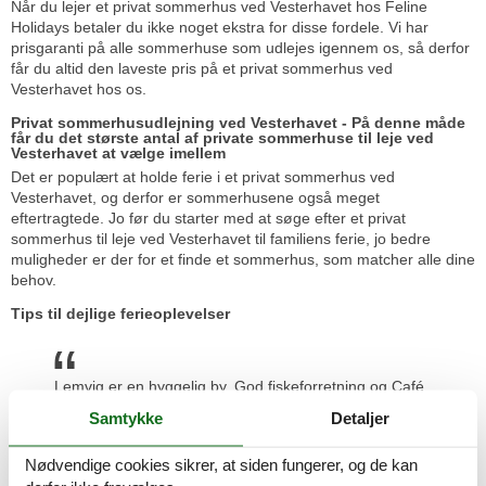
Når du lejer et privat sommerhus ved Vesterhavet hos Feline
Holidays betaler du ikke noget ekstra for disse fordele. Vi har
prisgaranti på alle sommerhuse som udlejes igennem os, så derfor
får du altid den laveste pris på et privat sommerhus ved
Vesterhavet hos os.
Privat sommerhusudlejning ved Vesterhavet - På denne måde
får du det største antal af private sommerhuse til leje ved
Vesterhavet at vælge imellem
Det er populært at holde ferie i et privat sommerhus ved
Vesterhavet, og derfor er sommerhusene også meget
eftertragtede. Jo før du starter med at søge efter et privat
sommerhus til leje ved Vesterhavet til familiens ferie, jo bedre
muligheder er der for et finde et sommerhus, som matcher alle dine
behov.
Tips til dejlige ferieoplevelser
Lemvig er en hyggelig by. God fiskeforretning og Café
Larsen kan også anbefales. Flot område og gode
Samtykke
Detaljer
muligheder for at se noget uden at køre langt.
Nødvendige cookies sikrer, at siden fungerer, og de kan