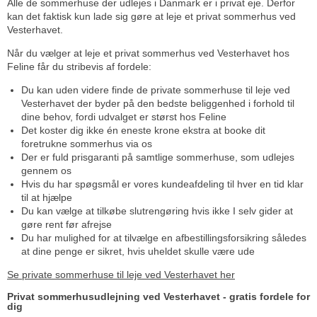
Alle de sommerhuse der udlejes i Danmark er i privat eje. Derfor
kan det faktisk kun lade sig gøre at leje et privat sommerhus ved
Vesterhavet.
Når du vælger at leje et privat sommerhus ved Vesterhavet hos
Feline får du stribevis af fordele:
Du kan uden videre finde de private sommerhuse til leje ved
Vesterhavet der byder på den bedste beliggenhed i forhold til
dine behov, fordi udvalget er størst hos Feline
Det koster dig ikke én eneste krone ekstra at booke dit
foretrukne sommerhus via os
Der er fuld prisgaranti på samtlige sommerhuse, som udlejes
gennem os
Hvis du har spøgsmål er vores kundeafdeling til hver en tid klar
til at hjælpe
Du kan vælge at tilkøbe slutrengøring hvis ikke I selv gider at
gøre rent før afrejse
Du har mulighed for at tilvælge en afbestillingsforsikring således
at dine penge er sikret, hvis uheldet skulle være ude
Se private sommerhuse til leje ved Vesterhavet her
Privat sommerhusudlejning ved Vesterhavet - gratis fordele for
dig