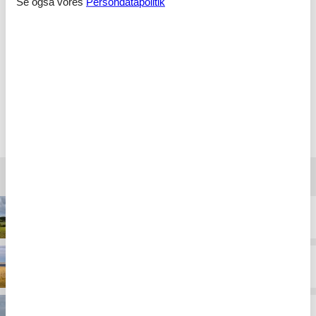
Se også vores
Persondatapolitik
Hurtigt, nemt og overskueligt!!
Ingen gnidninger, alt forløb som det skulle :)
Vælg mellem 121 sommerhuse
Destinationer under Søndervig
Alrum
Heager
Hee