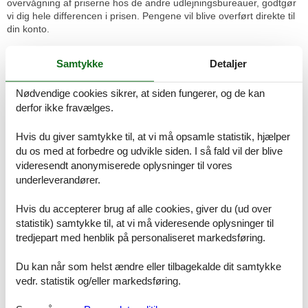
overvågning af priserne hos de andre udlejningsbureauer, godtgør
vi dig hele differencen i prisen. Pengene vil blive overført direkte til
din konto.
Hvis du har spørgsmål eller specielle ønsker i forbindelse med din
Samtykke
Detaljer
søgning efter et luksus sommerhus Søndervig uge 29, er du meget
velkommen til at kontakte os. Send en mail til info@feline.dk eller
ring på 8724 2251.
Nødvendige cookies sikrer, at siden fungerer, og de kan
derfor ikke fravælges.
Kundevurderinger af Feline Holidays
Hvis du giver samtykke til, at vi må opsamle statistik, hjælper
du os med at forbedre og udvikle siden. I så fald vil der blive
Nem booking og god service. Vi har for andet år
videresendt anonymiserede oplysninger til vores
booket igennem Feline og er meget tilfreds med tlf.
underleverandører.
samtaler, samt hjemmesiden er nem at overskue og
booke igennem.
Hvis du accepterer brug af alle cookies, giver du (ud over
statistik) samtykke til, at vi må videresende oplysninger til
tredjepart med henblik på personaliseret markedsføring.
Hurtig og let bestilling. det er meget nemt at overskue
Du kan når som helst ændre eller tilbagekalde dit samtykke
og let at bestille.
vedr. statistik og/eller markedsføring.