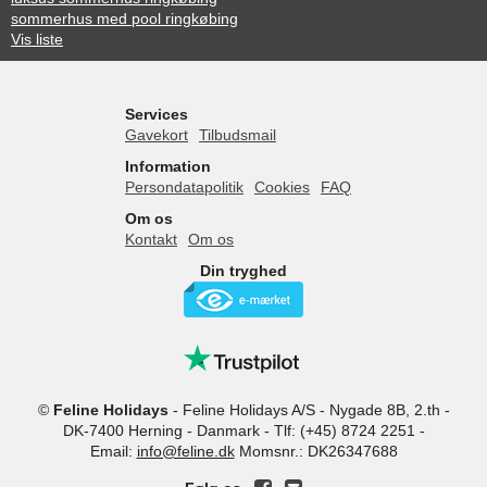
sommerhus med pool ringkøbing
Vis liste
Services
Gavekort
Tilbudsmail
Information
Persondatapolitik
Cookies
FAQ
Om os
Kontakt
Om os
Din tryghed
©
Feline Holidays
-
Feline Holidays A/S
-
Nygade 8B, 2.th -
DK-7400
Herning
-
Danmark -
Tlf:
(+45) 8724 2251
-
Email:
info@feline.dk
Momsnr.: DK26347688