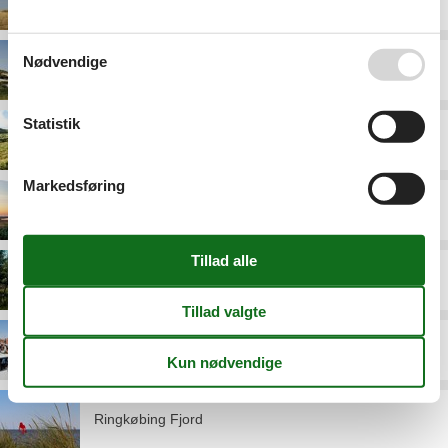
Nødvendige
Houvig
Statistik
Klegod
Markedsføring
Kloster
Lodbjerg Hede
Ringkøbing
Ringkøbing Fjord