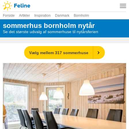
Forside
Artikler
Inspiration
Danmark
Bornholm
sommerhus bornholm nytår
Se det største udvalg af sommerhuse til nytårsferien
Vælg mellem 317 sommerhuse