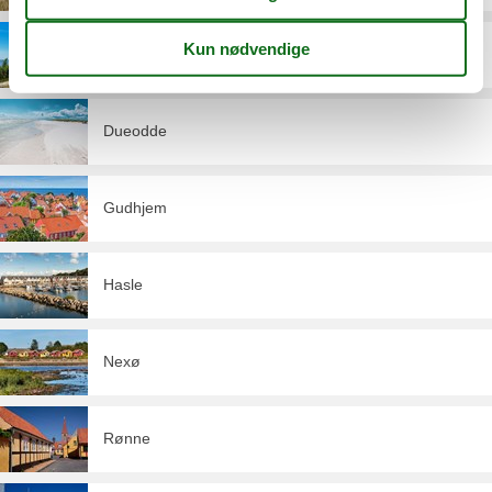
Boderne
Dueodde
Gudhjem
Hasle
Nexø
Rønne