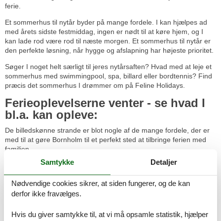
ferie.
Et sommerhus til nytår byder på mange fordele. I kan hjælpes ad
med årets sidste festmiddag, ingen er nødt til at køre hjem, og I
kan lade rod være rod til næste morgen. Et sommerhus til nytår er
den perfekte løsning, når hygge og afslapning har højeste prioritet.
Søger I noget helt særligt til jeres nytårsaften? Hvad med at leje et
sommerhus med swimmingpool, spa, billard eller bordtennis? Find
præcis det sommerhus I drømmer om på Feline Holidays.
Ferieoplevelserne venter - se hvad I
bl.a. kan opleve:
De billedskønne strande er blot nogle af de mange fordele, der er
med til at gøre Bornholm til et perfekt sted at tilbringe ferien med
familien.
Samtykke
Detaljer
Sprækkedalen Kobbeå mellem Østerlars og Gudhjem er et virkelig
smukt sted. På en vandretur her kan man opleve stedets
Nødvendige cookies sikrer, at siden fungerer, og de kan
interessante vegetation.
derfor ikke fravælges.
Et af de meste kendte museer på Bornholm er Bornholms
Kunstmuseum. De fleste af de udstillede værker er lavet af lokale
Hvis du giver samtykke til, at vi må opsamle statistik, hjælper
kunstnere, men man kan også se værker af andre danske