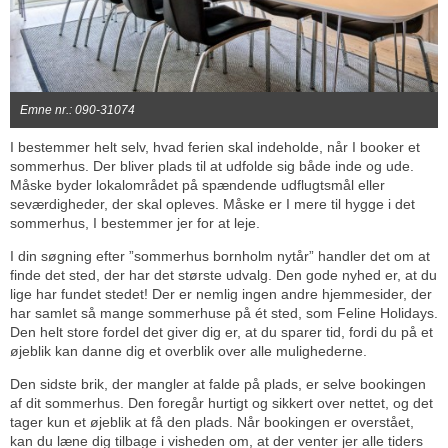
Emne nr.: 090-31074
I bestemmer helt selv, hvad ferien skal indeholde, når I booker et
sommerhus. Der bliver plads til at udfolde sig både inde og ude.
Måske byder lokalområdet på spændende udflugtsmål eller
seværdigheder, der skal opleves. Måske er I mere til hygge i det
sommerhus, I bestemmer jer for at leje.
I din søgning efter ”sommerhus bornholm nytår” handler det om at
finde det sted, der har det største udvalg. Den gode nyhed er, at du
lige har fundet stedet! Der er nemlig ingen andre hjemmesider, der
har samlet så mange sommerhuse på ét sted, som Feline Holidays.
Den helt store fordel det giver dig er, at du sparer tid, fordi du på et
øjeblik kan danne dig et overblik over alle mulighederne.
Den sidste brik, der mangler at falde på plads, er selve bookingen
af dit sommerhus. Den foregår hurtigt og sikkert over nettet, og det
tager kun et øjeblik at få den plads. Når bookingen er overstået,
kan du læne dig tilbage i visheden om, at der venter jer alle tiders