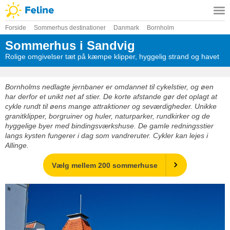
Forside
Sommerhus destinationer
Danmark
Bornholm
Sommerhus i Sandvig
Rolige omgivelser tæt på kæmpe klipper, hyggelig strand og havet
Bornholms nedlagte jernbaner er omdannet til cykelstier, og øen
har derfor et unikt net af stier. De korte afstande gør det oplagt at
cykle rundt til øens mange attraktioner og seværdigheder. Unikke
granitklipper, borgruiner og huler, naturparker, rundkirker og de
hyggelige byer med bindingsværkshuse. De gamle redningsstier
langs kysten fungerer i dag som vandreruter. Cykler kan lejes i
Allinge.
Vælg mellem 200 sommerhuse