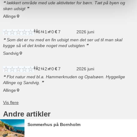
lækkert område med ude aktiviteter for børn. Tæt på byen og
skøn udsigt
Allinge
6
1
0
7
voksne
barn
2026 juni
husdyr
overnatninger
Som det er nu med en fin udsigt men det ser ud til man skal
bygge så vil det knibe noget med udsigten
Sandvig
2
2
0
7
voksne
børn
2026 juni
husdyr
overnatninger
Flot natur med bl.a. Hammerknuden og Opalsøen. Hyggelige
Allinge og Sandvig.
Allinge
Andre artikler
Sommerhus på Bornholm