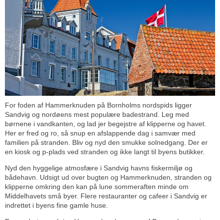
For foden af Hammerknuden på Bornholms nordspids ligger
Sandvig og nordøens mest populære badestrand. Leg med
børnene i vandkanten, og lad jer begejstre af klipperne og havet.
Her er fred og ro, så snup en afslappende dag i samvær med
familien på stranden. Bliv og nyd den smukke solnedgang. Der er
en kiosk og p-plads ved stranden og ikke langt til byens butikker.
Nyd den hyggelige atmosfære i Sandvig havns fiskermiljø og
bådehavn. Udsigt ud over bugten og Hammerknuden, stranden og
klipperne omkring den kan på lune sommeraften minde om
Middelhavets små byer. Flere restauranter og cafeer i Sandvig er
indrettet i byens fine gamle huse.