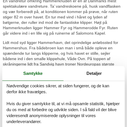
En vandretur omkring Hammerknuden er en af Danmarks mest
spektakulære vandreture. Ta’ vandreskoene på, husk vandflasken
og vær forberedt på, at konditionen kommer på prøve, når ruten
stiger 82 m over havet. En tur med vind i håret og lyden af
bølgerne, der ruller ind mod de fantastiske klipper. Højt på
Hammerknuden ligger Hammer Fyr og Hammerodde Fyr. Ruten
går videre ind i en lille vig på ruinerne af Salomons Kapel.
Lidt mod syd ligger Hammerhavn, det oprindelige anløbssted for
Hammershus. Fra bådebroen kan man i små både opleve en
spændende tur langs klipperne, og hvis havet er stille, sejler
bådene ind i den smalle klippehule, Våde Ovn. På toppen af
skråningerne lidt fra Sandvig havn troner Nordeuropas største
borgruin, middelalderborgen Hammershus. Ruinen og udstillingen
Samtykke
Detaljer
er en oplevelse i særklasse.
Hammersø er Danmarks eneste fjeldsø. I søen er der mange
Nødvendige cookies sikrer, at siden fungerer, og de kan
skaller, aborrer, geder, suder og ål. På skrænterne fanges der store
derfor ikke fravælges.
aborrer, mens gedder og suder fanges langs rørskoven. Fiskekort
kan bl.a. købes i Velkomstcentret.
Hvis du giver samtykke til, at vi må opsamle statistik, hjælper
du os med at forbedre og udvikle siden. I så fald vil der blive
Pak en madkurv, spring på cyklerne eller ta’ bilen og drag på
opdagelse på øen. Besøg de fire af Danmarks i alt syv
videresendt anonymiserede oplysninger til vores
middelalderlige rundkirker. Den største rundkirke ligger i Østerlars,
underleverandører.
de øvrige i Olsker, Nylars og Nyker. Kunstmalere har igennem