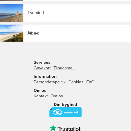
Tversted
Ålbæk
Services
Gavekort
Tilbudsmail
Information
Persondatapolitik
Cookies
FAQ
Om os
Kontakt
Om os
Din tryghed