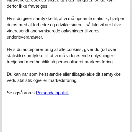
Hirtshals områdets historie kan I lære at kende på det lokale
derfor ikke fravælges.
museum af samme navn, der befinder sig i et gammelt fiskerhus.
Blokhus er en livlig by i Nordjylland, som har været præget af
Hvis du giver samtykke til, at vi må opsamle statistik, hjælper
turisme siden 1865. Feriegæsterne kommer her for at nyde et
du os med at forbedre og udvikle siden. I så fald vil der blive
omfangsrigt kulturprogram og kan finde mange interessante
videresendt anonymiserede oplysninger til vores
sportstilbud.
underleverandører.
Vikingefæstningen Aggersborg er landets største vikingeborg, der
blev bygget i år 980.
Hvis du accepterer brug af alle cookies, giver du (ud over
statistik) samtykke til, at vi må videresende oplysninger til
Bamsemusset i Skagen er en ganske særlig oplevelse for både
tredjepart med henblik på personaliseret markedsføring.
store og små. Her venter over 1000 bamser og andet legetøj på jer.
Du kan når som helst ændre eller tilbagekalde dit samtykke
Hirtshals har en imponerende fiskeri- og færgehavn. Byens vartegn
er det 35 m høje fyrtårn Hirtshals Fyr, hvorfra besøgende kan nyde
vedr. statistik og/eller markedsføring.
en fantastisk udsigt.
Se også vores
Persondatapolitik
Prisgaranti
Vi lægger stor vægt på, at du er 100% tryg ved at booke dit
sommerhus hos os, og at du betaler den laveste lejepris. Derfor er
der prisgaranti på alle vores sommerhuse. Du vil altid være dækket
af vores prisgaranti, når du lejer dit sommerhus hos os.
Skulle du finde det sommerhus, du har lejet, til en lavere pris hos