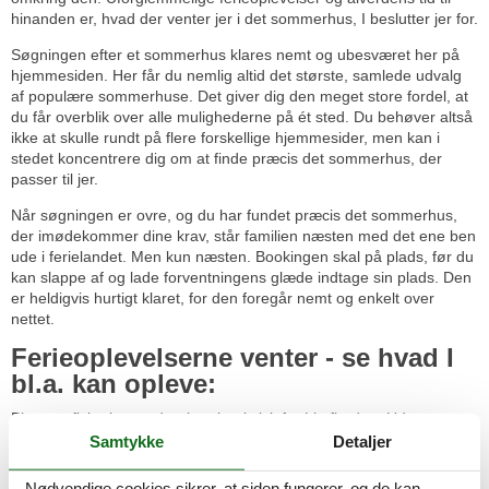
hinanden er, hvad der venter jer i det sommerhus, I beslutter jer for.
Søgningen efter et sommerhus klares nemt og ubesværet her på
hjemmesiden. Her får du nemlig altid det største, samlede udvalg
af populære sommerhuse. Det giver dig den meget store fordel, at
du får overblik over alle mulighederne på ét sted. Du behøver altså
ikke at skulle rundt på flere forskellige hjemmesider, men kan i
stedet koncentrere dig om at finde præcis det sommerhus, der
passer til jer.
Når søgningen er ovre, og du har fundet præcis det sommerhus,
der imødekommer dine krav, står familien næsten med det ene ben
ude i ferielandet. Men kun næsten. Bookingen skal på plads, før du
kan slappe af og lade forventningens glæde indtage sin plads. Den
er heldigvis hurtigt klaret, for den foregår nemt og enkelt over
nettet.
Ferieoplevelserne venter - se hvad I
bl.a. kan opleve:
Plant og fiskerigt vand er karakteristisk for Limfjorden. Udover et
fortryllende landskab, går regionens historie helt tilbage til
Samtykke
Detaljer
stenalderen.
Nødvendige cookies sikrer, at siden fungerer, og de kan