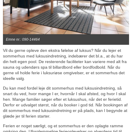
Emne nr.: 090-14464
Vil du gerne opleve den ekstra følelse af luksus? Når du lejer et
sommerhus med luksusindretning, indebærer det bl.a., at du har
din helt egen pool. De resterende faciliteter kan variere med alt fra
sauna og udendørs spa til billardbord eller bordfodbold. Når du
gerne vil holde ferie i luksuriøse omgivelser, er et sommerhus det
ideelle valg.
Du kan med fordel leje dit sommerhus med luksusindretning, så
snart du ved, hvor mange I er, hvornår I skal afsted, og hvor I skal
hen. Mange familier søger efter et luksushus, når det er ferietid.
Derfor er udvalget størst, når du booker i god tid. Når bookingen af
dit sommerhus med luksusindretning er på plads, kan I begynde at
glæde jer til ferien starter.
Ferien er noget særligt, og et sommerhus er den oplagte ramme
omkring den. Uforglemmelige ferieoplevelser og alverdens tid til