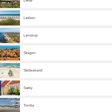
Læsø
Løkken
Lønstrup
Skagen
Slettestrand
Sæby
Tornby