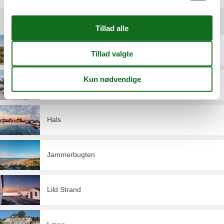
Destinationer under Nordjylland
Blokhus
Frederikshavn
Hals
Jammerbugten
Lild Strand