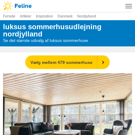
Forside
Artikler
Inspiration
Danmark
Nordjylland
luksus sommerhusudlejning
nordjylland
Se det største udvalg af luksus sommerhuse
Vælg mellem 479 sommerhuse