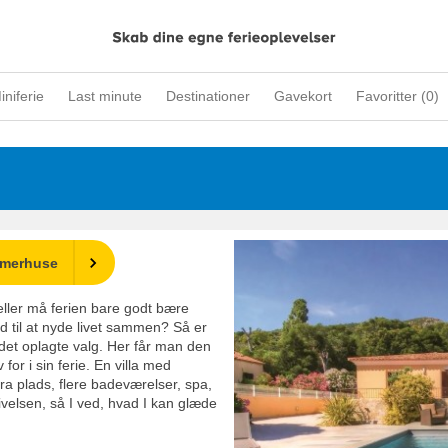
iniferie
Last minute
Destinationer
Gavekort
Favoritter (
0
)
mmerhuse
 eller må ferien bare godt bære
id til at nyde livet sammen? Så er
det oplagte valg. Her får man den
or i sin ferie. En villa med
ra plads, flere badeværelser, spa,
rivelsen, så I ved, hvad I kan glæde