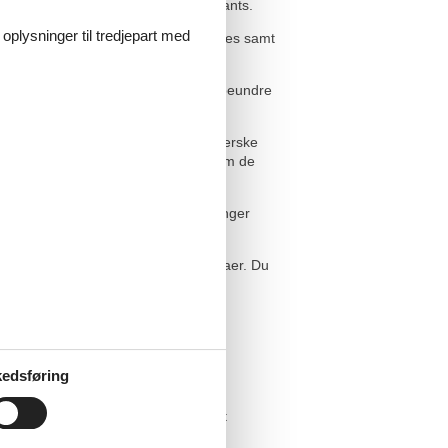
bliver begejstret over de enorme Giants.
 oplysninger til tredjepart med
e i Orange eller i amfiteateret i Arles samt
er i hulebyen er der mange ting at beundre
 tiden med jeres børn: besøg de romerske
ster er plagede af de 1912 meter, som de
 I se både skildpadder, firben og slanger
Derfor er der prisgaranti på alle villaer. Du
ne side
.
edsføring
ig.
 du kigger efter, forsøger vi gerne at