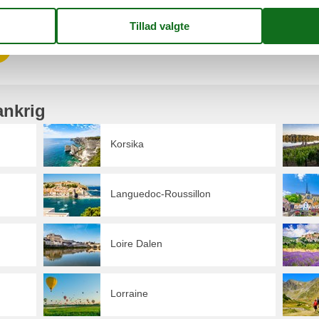
 mail til info@feline.dk, så tager vi os af din henvendelse snarest muligt
ankrig
Korsika
Languedoc-Roussillon
Loire Dalen
Lorraine