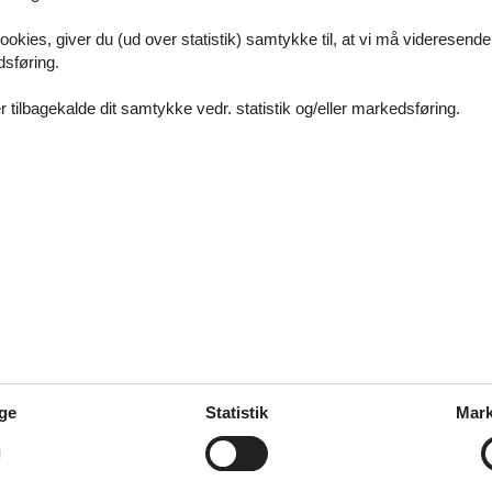
tis" er Département Nord en fantastisk feriedestination. Ikke kun børn 
ookies, giver du (ud over statistik) samtykke til, at vi må videresende
e kunst og kultur. Et besøg på det romerske teater fra det 1. århundred
dsføring.
 Saumur er en oplevelse for både store og små, selv i dårligt vejr. H
 tilbagekalde dit samtykke vedr. statistik og/eller markedsføring.
en er ferier midt i en begivenhedsrig historie. Tag på en rejse gennem
fterfølgende en tur til Mont Ventoux, hvor mange Tour de France cykli
t futurisk forekommende månelandskab.
nce-Alpes-Côte-d'Azur og udforske det unikke landskab. Med lidt held kan
yg ved at booke din villa hos os, og at du betaler den billigste lejepris. 
 villa hos os.
lavere pris andet steds, udbetaler vi differencen til dig.
yldt, for at udnytte vores prisgaranti. Du kan læse betingelserne på
den
ge
Statistik
Mark
 sidder tilbage med spørgsmål eller specielle ønsker, så kontakt os endel
e på de spørgsmål, du måtte have. Hvis du har særlige ønsker til den villa,