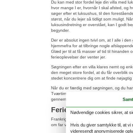
Du kan med stor fordel leje din villa med lu
hvor mange I er, hvornår I skal afsted, og h
søger efter et luksushus, til den foreståend
størst, når du lejer så tidligt som muligt. N
luksusindretning er overstået, kan I godt beg
begynder.
Der er absolut ingen tvivl om, at I alle i den
hjemmefra for at tilbringe nogle afslappende
Glæd jer til at få masser af tid til hinanden
ferieoplevelser der venter jer.
Søgningen efter en villa klares nemt og enke
den meget store fordel, at du får overblik o
stedet koncentrere dig om at finde nøjagtig de
Når du er færdig med søgningen, og du har fu
Tværtimod er det vigtigt at du får bookingen 
gennemført, for den foregår nemt og enkelt
Samt
Ferieoplevelserne venter
Nødvendige cookies sikrer, at si
Frankrig landet af kærlighed, mode, gourmet
om far vil fiske, mor vil shoppe, børnene v
Hvis du giver samtykke til, at vi
videresendt anonymiserede oplys