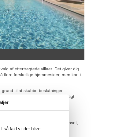
lg af eftertragtede villaer. Det giver dig
på flere forskellige hjemmesider, men kan i
 grund til at skubbe beslutningen.
 jeres ferie. Selve bookingen er hurtigt
aljer
mmedestination for hele familien. Uanset,
noget for enhver smag.
 så fald vil der blive