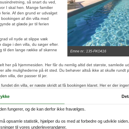
ksusindretning, så snart du ved,
vor I skal hen. Mange familier
e ferie. Af den grund er udvalget
år bookingen af din villa med
ynde at glæde jer til ferien
 grad vil nyde at slippe væk
 dage i den villa, du søger efter.
 og til den lange række af skønne
Emne nr.: 135-FKO416
lt her på hjemmesiden. Her får du nemlig altid det største, samlede udva
ver alle mulighederne på ét sted. Du behøver altså ikke at skulle rundt 
n villa, der passer til jer.
ndet din villa, er næste skridt at få bookingen klaret. Her er der ingen
på plads, sådan at den villa, du foretrækker, også er til jeres rådighed i
 online.
ykke
Det
 - se hvad I bl.a. kan opleve:
den fungerer, og de kan derfor ikke fravælges.
 og vand, men det forskelligartet landskab, gør også landet til en drø
il lege på stranden eller teenagerne der vil hænge ud, så har Frankrig 
 må opsamle statistik, hjælper du os med at forbedre og udvikle siden. I
ninger til vores underleverandører.