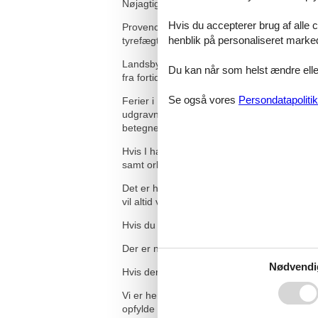
Nøjagtig som filmmottoet "Velkommen til Ch'
Hvis du accepterer brug af alle c
Provence-Alpes-Côte-d'Azur tilbyder en mass
henblik på personaliseret marke
tyrefægtning er højdepunkterne i regionen.
Landsbyen Troglodytique de Rochemenier nær
Du kan når som helst ændre eller
fra fortiden.
Se også vores
Persondatapolitik
Ferier i Provence-Alpes-Côte-d'Azur region
udgravninger i Vaison-les-Romains og tag e
betegner som en rejse fra romertiden til e
Hvis I har lyst, kan I strejfe rundt i Prove
samt orkideer ved Massif des Maures.
Det er helt afgørende for os, at du er 100% tr
vil altid være dækket af den, når du lejer din
Hvis du finder den villa, du har lejet, til en 
Der er nogle betingelser, som skal være opf
Nødvendi
Hvis der er noget, du er i tvivl om, eller du
Vi er her for dig og er altid klar til at svar
opfylde dem.