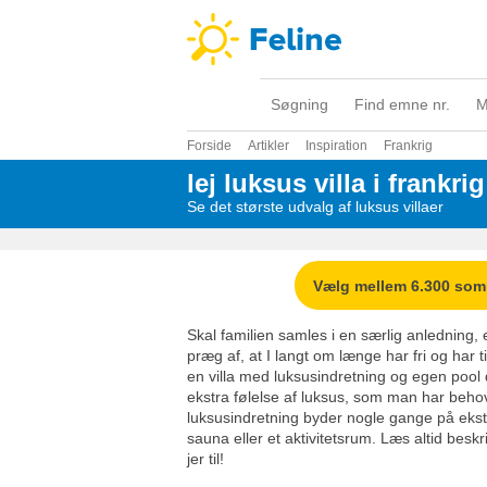
Søgning
Find emne nr.
M
Forside
Artikler
Inspiration
Frankrig
lej luksus villa i frankrig
Se det største udvalg af luksus villaer
Vælg mellem 6.300 so
Skal familien samles i en særlig anledning,
præg af, at I langt om længe har fri og har t
en villa med luksusindretning og egen pool 
ekstra følelse af luksus, som man har behov f
luksusindretning byder nogle gange på ekst
sauna eller et aktivitetsrum. Læs altid besk
jer til!