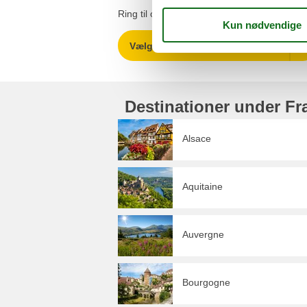
Ring til os på (+45) 8724 2251 eller send en
Vælg mellem 6.300 sommerhuse
Destinationer under Fr
Alsace
Aquitaine
Auvergne
Bourgogne