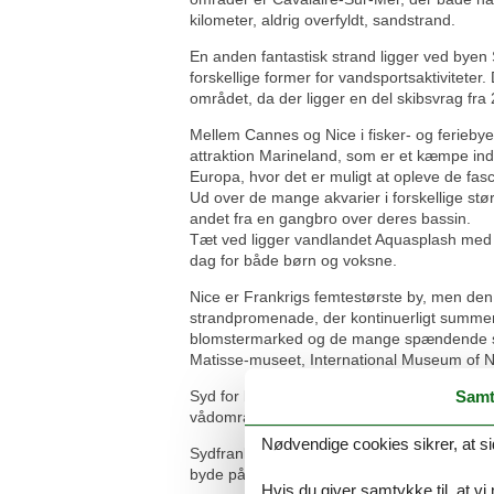
kilometer, aldrig overfyldt, sandstrand.
En anden fantastisk strand ligger ved byen
forskellige former for vandsportsaktiviteter. D
området, da der ligger en del skibsvrag fra 
Mellem Cannes og Nice i fisker- og feriebye
attraktion Marineland, som er et kæmpe ind
Europa, hvor det er muligt at opleve de f
Ud over de mange akvarier i forskellige stør
andet fra en gangbro over deres bassin.
Tæt ved ligger vandlandet Aquasplash med et
dag for både børn og voksne.
Nice er Frankrigs femtestørste by, men den 
strandpromenade, der kontinuerligt summer 
blomstermarked og de mange spændende speci
Matisse-museet, International Museum of N
Samt
Syd for byen Arles ligger den smukke og na
vådområde er det muligt at spotte mere end 
Nødvendige cookies sikrer, at si
Sydfrankrig er et paradis for mad- og vinels
byde på. De lokale markeder er et fuldkomme
Hvis du giver samtykke til, at vi