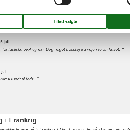
yr
5 juli
vernatninger
yr
5 juli
vernatninger
n fantastiske by Avignon. Dog noget trafistøj fra vejen foran huset.
yr
juli
vernatninger
omme rundt til fods.
g i Frankrig
ellykkede ferie gå til Frankrig: Et land, som byder på skønne naturoplev