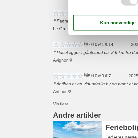
3
0
1
14
voksne
børn
husd
202
o
Fantastisk område
Le Grau du Roi
7
0
1
14
voksne
børn
husd
202
o
Huset ligger i gåafstand ca. 2,5 km fra de
Avignon
5
0
0
7
voksne
børn
husd
2025 
o
Antibes er en vidunderlig by og nemt at k
Antibes
Andre artikler
Ferieboli
Lad jeres næste v