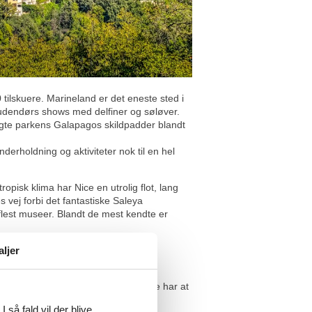
ilskuere. Marineland er det eneste sted i
udendørs shows med delfiner og søløver.
tragte parkens Galapagos skildpadder blandt
erholdning og aktiviteter nok til en hel
pisk klima har Nice en utrolig flot, lang
vej forbi det fantastiske Saleya
lest museer. Blandt de mest kendte er
aljer
dette øde og fredelige beliggende
af højkvalitets råvarer, dette område har at
 selv for på en ferie i Sydfrankrig.
 så fald vil der blive