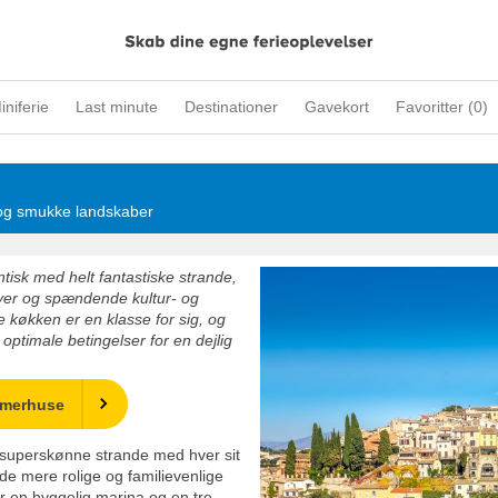
iniferie
Last minute
Destinationer
Gavekort
Favoritter (
0
)
e og smukke landskaber
ntisk med helt fantastiske strande,
yer og spændende kultur- og
køkken er en klasse for sig, og
timale betingelser for en dejlig
mmerhuse
 superskønne strande med hver sit
 de mere rolige og familievenlige
r en hyggelig marina og en tre