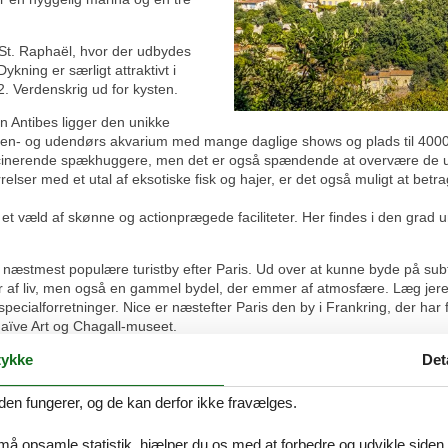
 St. Raphaël, hvor der udbydes
ykning er særligt attraktivt i
2. Verdenskrig ud for kysten.
n Antibes ligger den unikke
en- og udendørs akvarium med mange daglige shows og plads til 4000 t
ascinerende spækhuggere, men det er også spændende at overvære de 
relser med et utal af eksotiske fisk og hajer, er det også muligt at be
 væld af skønne og actionprægede faciliteter. Her findes i den grad und
næstmest populære turistby efter Paris. Ud over at kunne byde på subtro
af liv, men også en gammel bydel, der emmer af atmosfære. Læg jeres 
alforretninger. Nice er næstefter Paris den by i Frankring, der har f
aïve Art og Chagall-museet.
ykke
Det
turskønne Nationalpark Camargue, der er en hel unik verden for sig. I 
400 forskellige fuglearter.
den fungerer, og de kan derfor ikke fravælges.
kere. Maden er god og alsidig — godt hjulpet på vej af det store udbud 
nt bombardement for alle sanser. En oplevelse, man ikke bør snyde sig
 må opsamle statistik, hjælper du os med at forbedre og udvikle siden. I