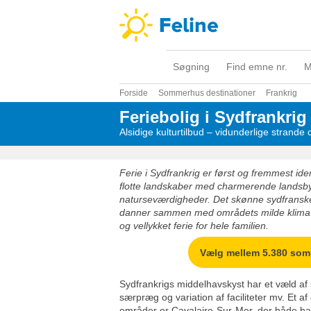
Søgning
Find emne nr.
M
Forside
Sommerhus destinationer
Frankrig
Feriebolig i Sydfrankrig
Alsidige kulturtilbud – vidunderlige strand
Ferie i Sydfrankrig er først og fremmest ide
flotte landskaber med charmerende landsb
naturseværdigheder. Det skønne sydfranske 
danner sammen med områdets milde klima op
og vellykket ferie for hele familien.
Vælg mellem 5.380 so
Sydfrankrigs middelhavskyst har et væld af
særpræg og variation af faciliteter mv. Et af
områder er Cavalaire-Sur-Mer, der både ha