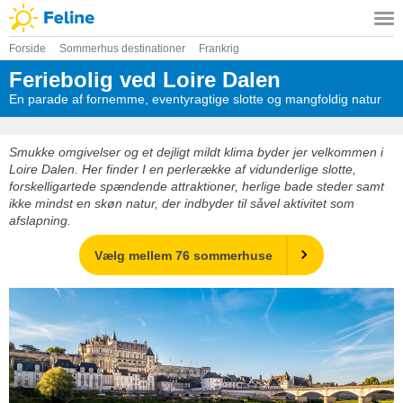
Forside
Sommerhus destinationer
Frankrig
Feriebolig ved Loire Dalen
En parade af fornemme, eventyragtige slotte og mangfoldig natur
Smukke omgivelser og et dejligt mildt klima byder jer velkommen i
Loire Dalen. Her finder I en perlerække af vidunderlige slotte,
forskelligartede spændende attraktioner, herlige bade steder samt
ikke mindst en skøn natur, der indbyder til såvel aktivitet som
afslapning.
Vælg mellem 76 sommerhuse