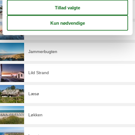
Frederikshavn
Hals
Jammerbugten
Lild Strand
Læsø
Løkken