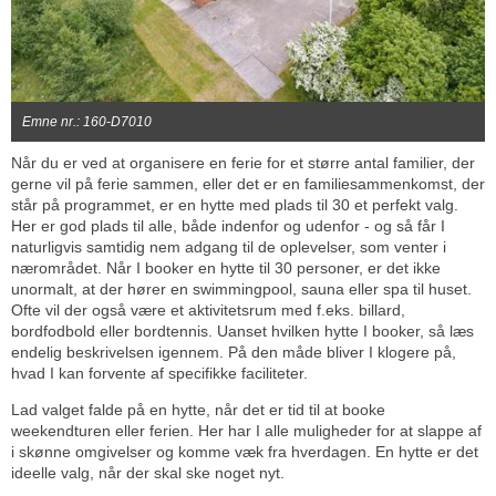
Emne nr.: 160-D7010
Når du er ved at organisere en ferie for et større antal familier, der
gerne vil på ferie sammen, eller det er en familiesammenkomst, der
står på programmet, er en hytte med plads til 30 et perfekt valg.
Her er god plads til alle, både indenfor og udenfor - og så får I
naturligvis samtidig nem adgang til de oplevelser, som venter i
nærområdet. Når I booker en hytte til 30 personer, er det ikke
unormalt, at der hører en swimmingpool, sauna eller spa til huset.
Ofte vil der også være et aktivitetsrum med f.eks. billard,
bordfodbold eller bordtennis. Uanset hvilken hytte I booker, så læs
endelig beskrivelsen igennem. På den måde bliver I klogere på,
hvad I kan forvente af specifikke faciliteter.
Lad valget falde på en hytte, når det er tid til at booke
weekendturen eller ferien. Her har I alle muligheder for at slappe af
i skønne omgivelser og komme væk fra hverdagen. En hytte er det
ideelle valg, når der skal ske noget nyt.