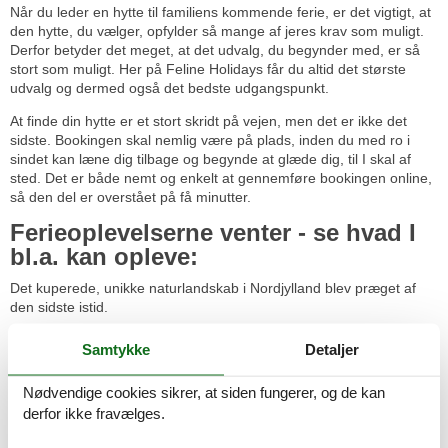
Når du leder en hytte til familiens kommende ferie, er det vigtigt, at
den hytte, du vælger, opfylder så mange af jeres krav som muligt.
Derfor betyder det meget, at det udvalg, du begynder med, er så
stort som muligt. Her på Feline Holidays får du altid det største
udvalg og dermed også det bedste udgangspunkt.
At finde din hytte er et stort skridt på vejen, men det er ikke det
sidste. Bookingen skal nemlig være på plads, inden du med ro i
sindet kan læne dig tilbage og begynde at glæde dig, til I skal af
sted. Det er både nemt og enkelt at gennemføre bookingen online,
så den del er overstået på få minutter.
Ferieoplevelserne venter - se hvad I
bl.a. kan opleve:
Det kuperede, unikke naturlandskab i Nordjylland blev præget af
den sidste istid.
Utallige slotte og herregårde giver indblik i den interessante
Samtykke
Detaljer
historie, og tager de små besøgende med ind i en eventyrverden
med prinser og smukke prinsesser.
Nødvendige cookies sikrer, at siden fungerer, og de kan
Bamsemusset i Skagen er en ganske særlig oplevelse for både
derfor ikke fravælges.
store og små. Her venter over 1000 bamser og andet legetøj på jer.