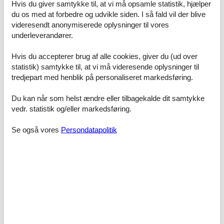
Hvis du giver samtykke til, at vi må opsamle statistik, hjælper
En ganske særlig seværdighed er Vippefyret, der er en
du os med at forbedre og udvikle siden. I så fald vil der blive
rekonstruktion af landets første fyr fra 1627, der ofte er afbilledet
videresendt anonymiserede oplysninger til vores
med en kurv. Vippefyret blev bygget i 1913 til 500-års jubilæet for
underleverandører.
Skagen.
Feriebyer som Blokhus, Løkken, Lønstrup eller Hirtshals tilbyder
Hvis du accepterer brug af alle cookies, giver du (ud over
alle strand og hav samt mange indkøbsmuligheder, caféer,
statistik) samtykke til, at vi må videresende oplysninger til
restauranter og interessante udflugtsmål for hele familien.
tredjepart med henblik på personaliseret markedsføring.
En unik dyre- og fugleverden kan opleves i marskområdet
Rønnerne på Læsø, der bl.a. er blevet tildelt Natura 2000.
Du kan når som helst ændre eller tilbagekalde dit samtykke
vedr. statistik og/eller markedsføring.
Naturen omkring Skagen er helt unik og inviterer jer til at tage på
oplevelsesrige opdagelsesture. Vandreklitten Råbjerg Mile og den
Se også vores
Persondatapolitik
tilsandede kirke giver et indtryk af de enorme naturkræfter, der
konstant ændre kysterne.
Prisgaranti
Alle kunder hos Feline Holidays er helt automatisk omfattet af
Feline Holidays's prisgaranti. Den sikrer, at du ikke kommer til at
betale for høj en pris for din hytte.
Såfremt du finder den hytte, du har booket, til en billigere pris andet
steds, overfører vi prisforskellen til dig.