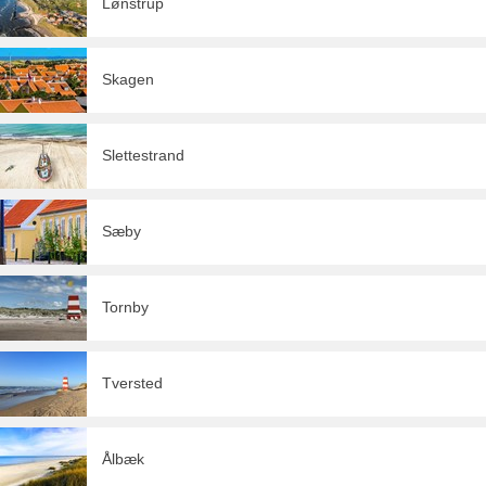
Lønstrup
Skagen
Slettestrand
Sæby
Tornby
Tversted
Ålbæk