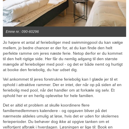
Emne nr.: 090-60296
Jo højere et antal af ferieboliger med swimmingpool du kan vælge
mellem, jo bedre chancer er der for, at du kan finde den helt
perfekte ramme om jeres næste ferie. Netop derfor er du kommet
til den helt rigtige side. Her får du nemlig adgang til den største
mængde af ferieboliger med pool - og det er både nemt og hurtigt
at booke den feriebolig, du har udset dig.
Vel ankommet til jeres foretrukne feriebolig kan I glæde jer til et
ophold i attraktive rammer. Der er intet, der når op på siden af en
feriebolig med pool, når det handler om at forkæle sig selv. Et
ophold her er en herlig oplevelse for hele familien.
Det er altid et problem at skulle koordinere flere
familiemedlemmers kalendere - og opgaven bliver på det
nærmeste aldeles umulig at løse, hvis det er uden for skolernes
ferieperioder. Du behøver dog ikke at opgive tanken om et
velfortjent afbræk i hverdagen. Løsningen er lige til: Book en