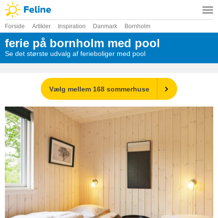
Forside
Artikler
Inspiration
Danmark
Bornholm
ferie på bornholm med pool
Se det største udvalg af ferieboliger med pool
Vælg mellem 168 sommerhuse