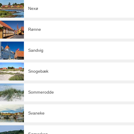
Nexø
Rønne
Sandvig
Snogebæk
Sommerodde
Svaneke
Sømarken