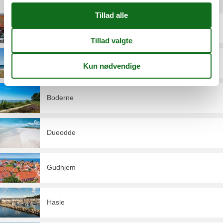
Destinationer under Bornholm
Allinge
Balka
Boderne
Dueodde
Gudhjem
Hasle