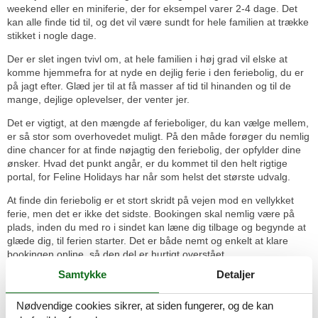
weekend eller en miniferie, der for eksempel varer 2-4 dage. Det
kan alle finde tid til, og det vil være sundt for hele familien at trække
stikket i nogle dage.
Der er slet ingen tvivl om, at hele familien i høj grad vil elske at
komme hjemmefra for at nyde en dejlig ferie i den feriebolig, du er
på jagt efter. Glæd jer til at få masser af tid til hinanden og til de
mange, dejlige oplevelser, der venter jer.
Det er vigtigt, at den mængde af ferieboliger, du kan vælge mellem,
er så stor som overhovedet muligt. På den måde forøger du nemlig
dine chancer for at finde nøjagtig den feriebolig, der opfylder dine
ønsker. Hvad det punkt angår, er du kommet til den helt rigtige
portal, for Feline Holidays har når som helst det største udvalg.
At finde din feriebolig er et stort skridt på vejen mod en vellykket
ferie, men det er ikke det sidste. Bookingen skal nemlig være på
plads, inden du med ro i sindet kan læne dig tilbage og begynde at
glæde dig, til ferien starter. Det er både nemt og enkelt at klare
bookingen online, så den del er hurtigt overstået.
Samtykke
Detaljer
Ferieoplevelserne venter - se hvad I
bl.a. kan opleve:
Nødvendige cookies sikrer, at siden fungerer, og de kan