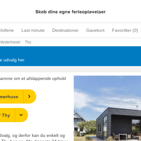
iniferie
Last minute
Destinationer
Gavekort
Favoritter (
0
)
Vesterhavet
Thy
te udvalg her
 ramme om et afslappende ophold
mmerhuse
r Thy
udvalg, og derfor kan du enkelt og