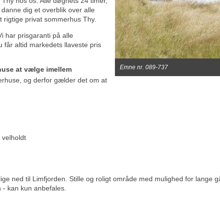
 Thy hos os. Alle døgnets 24 timer,
danne dig et overblik over alle
lt rigtige privat sommerhus Thy.
i har prisgaranti på alle
år altid markedets llaveste pris
Emne nr. 089-737
huse at vælge imellem
erhuse, og derfor gælder det om at
 velholdt
ige ned til Limfjorden. Stille og roligt område med mulighed for lange 
n - kan kun anbefales.