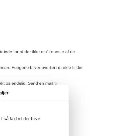
r inde for at der ikke er ét eneste af de
cen. Pengene bliver overført direkte til din
kt os endelig. Send en mail til
aljer
 så fald vil der blive