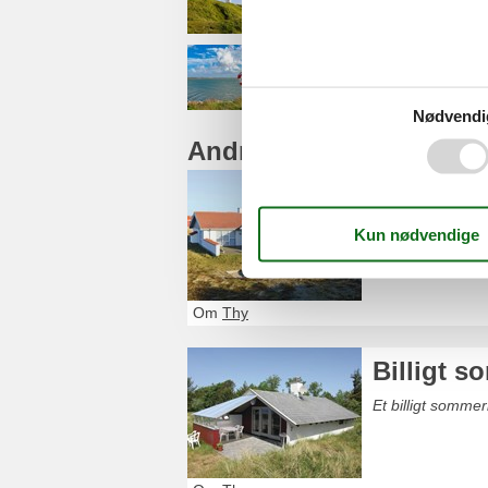
Helligsø
Nødvendi
Andre artikler om Thy
Sommerhu
Et sommerhusudl
venner.
Om
Thy
Billigt 
Et billigt somme