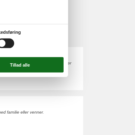
edsføring
ende ophold sammen med familie eller
d familie eller venner.