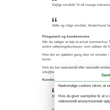
Dejligt område! Vi så mange interessa
Stille og roligt område, Vesterhavet
Prisgaranti og kundeservice
Når du vælger at leje et privat sommerhus Th
andre udlejningsbureauer, som udlejer dit fo
Hvis der en sjælden gang sker en smutter i v
konto.
Hvis du har spørgsmål eller specielle ønske
info@feline.dk eller ring på 8724 2251.
Samt
Kundevurderinger af Feline Holidays
Nødvendige cookies sikrer, at si
Hvis du giver samtykke til, at vi
Meget fin service, fulgte omgående o
videresendt anonymiserede oplys