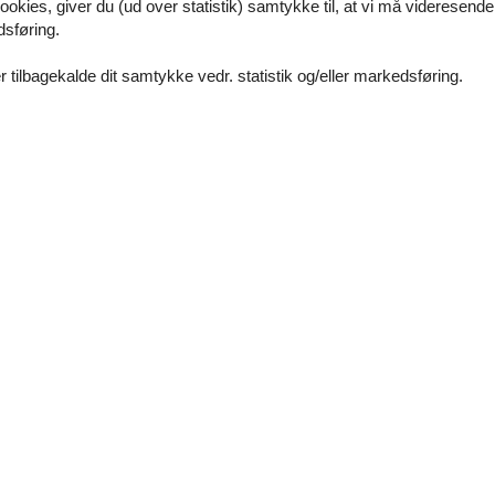
ookies, giver du (ud over statistik) samtykke til, at vi må videresende
dsføring.
ine havde lige det jeg søgte, perfekt med mulighed for miniferie. Kan 
 tilbagekalde dit samtykke vedr. statistik og/eller markedsføring.
e. Har booket mange gange hos Feline og har været yderst tilfreds h
y
Klitmøller
Krik Vig
Skyum