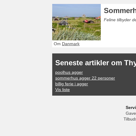
Sommerh
Feline tilbyder 
Om
Danmark
Seneste artikler om Th
poolhus agger
sommerhus agger 22 personer
billig ferie i agger
Vis liste
Serv
Gave
Tilbud