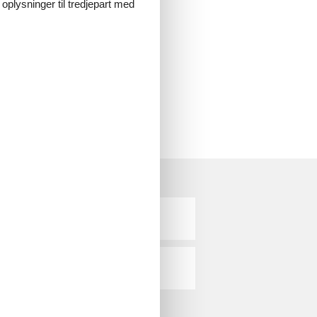
 oplysninger til tredjepart med
varmt anbefales.
ver gang.
Sønder Ydby
Vorupør