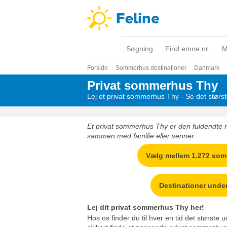
Søgning
Find emne nr.
M
Forside
Sommerhus destinationer
Danmark
Privat sommerhus Thy
Lej et privat sommerhus Thy - Se det størs
Et privat sommerhus Thy er den fuldendte
sammen med familie eller venner.
Vælg mellem 1.272 so
Destinationer unde
Lej dit privat sommerhus Thy her!
Hos os finder du til hver en tid det største 