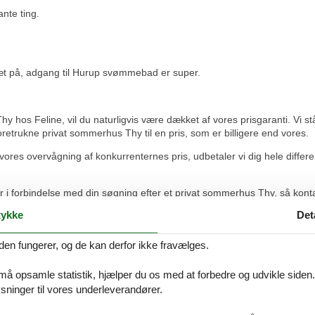
nte ting.
 tæt på, adgang til Hurup svømmebad er super.
y hos Feline, vil du naturligvis være dækket af vores prisgaranti. Vi stå
retrukne privat sommerhus Thy til en pris, som er billigere end vores.
ores overvågning af konkurrenternes pris, udbetaler vi dig hele differen
r i forbindelse med din søgning efter et privat sommerhus Thy, så konta
ykke
Det
den fungerer, og de kan derfor ikke fravælges.
 må opsamle statistik, hjælper du os med at forbedre og udvikle siden. I
p på supplerende spørgsmål og specielle ønsker til lejemålet.
ninger til vores underleverandører.