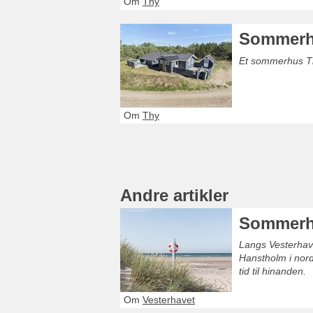
Om
Thy
Sommerhu
Et sommerhus Th
Om
Thy
Andre artikler
Sommerhu
Langs Vesterhave
Hanstholm i nord
tid til hinanden.
Om
Vesterhavet