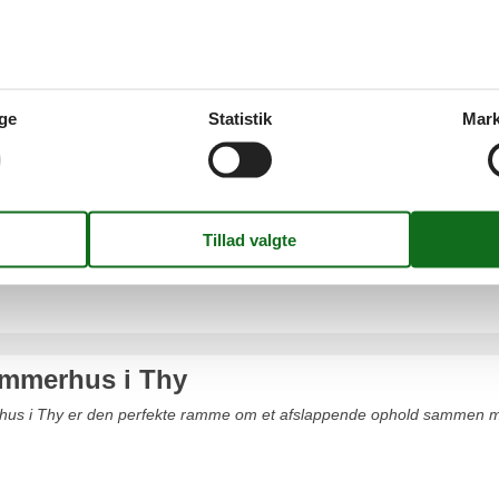
Snedsted
ge
Statistik
Mark
sudlejning Thy privat i Nordjylland
ejning Thy privat i Nordjylland er den fuldendte ramme om et afslapp
sommerhus i Thy
rhus i Thy er den perfekte ramme om et afslappende ophold sammen me