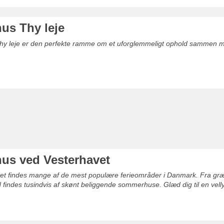
s Thy leje
y leje er den perfekte ramme om et uforglemmeligt ophold sammen med
s ved Vesterhavet
t findes mange af de mest populære ferieområder i Danmark. Fra græns
 findes tusindvis af skønt beliggende sommerhuse. Glæd dig til en vell