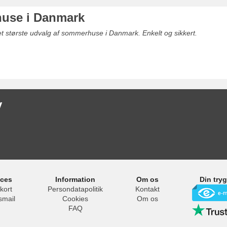
use i Danmark
det største udvalg af sommerhuse i Danmark. Enkelt og sikkert.
y
ices
Information
Om os
Din try
kort
Persondatapolitik
Kontakt
smail
Cookies
Om os
FAQ