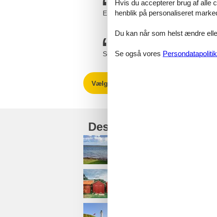
Hvis du accepterer brug af alle c
henblik på personaliseret marke
Enkel og overskuelig hjemmeside. Fel
Du kan når som helst ændre eller
Se også vores
Persondatapolitik
Super god service og gode sommerhus
Vælg mellem 1.272 sommerhuse
Destinationer under Th
Agger
Doverodde
Hanstholm