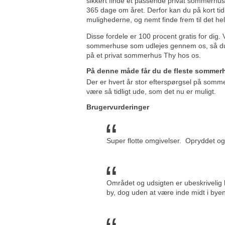
sikkert finde et passende privat sommerhus
365 dage om året. Derfor kan du på kort tid 
mulighederne, og nemt finde frem til det he
Disse fordele er 100 procent gratis for dig. V
sommerhuse som udlejes gennem os, så du f
på et privat sommerhus Thy hos os.
På denne måde får du de fleste sommer
Der er hvert år stor efterspørgsel på somm
være så tidligt ude, som det nu er muligt.
Brugervurderinger
Super flotte omgivelser. Opryddet og
Området og udsigten er ubeskrivelig l
by, dog uden at være inde midt i bye