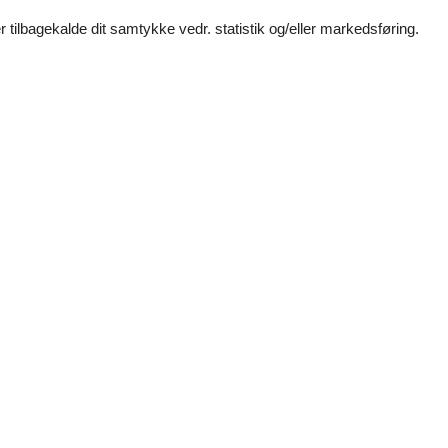
 tilbagekalde dit samtykke vedr. statistik og/eller markedsføring.
odt igennem det hele.
ne i både tale og e-mail.
tjylland
Juelsminde
Kolding og omegn