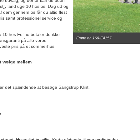
ste udvalg, og derfor kan du uden
tjylland uge 10 hos os. Dag ud og
af dem gennem os får du altid flest
is samt professionel service og
 10 hos Feline betaler du ikke
Emne nr. 160-E4157
risgaranti på alle vores
laveste pris på et sommerhus
t vælge mellem
å er det spændende at besøge Sangstrup Klint.
e.
g strand. Hyggeligt bymiljø. Korte afstande til serværdigheder.