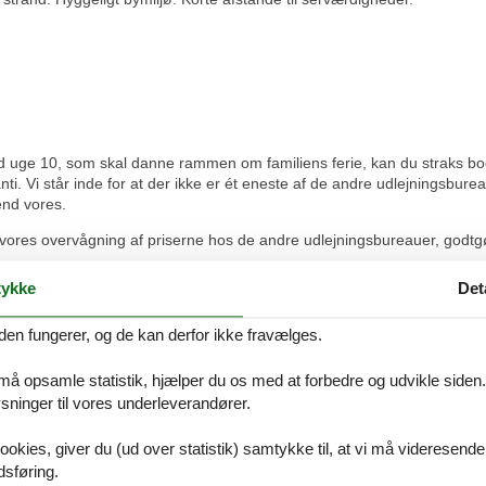
 uge 10, som skal danne rammen om familiens ferie, kan du straks booke
ti. Vi står inde for at der ikke er ét eneste af de andre udlejningsbur
end vores.
vores overvågning af priserne hos de andre udlejningsbureauer, godtgør
ykke
Det
 i forbindelse med din søgning efter et sommerhus Østjylland uge 10, e
å 8724 2251.
den fungerer, og de kan derfor ikke fravælges.
 må opsamle statistik, hjælper du os med at forbedre og udvikle siden. I
service.
ninger til vores underleverandører.
ookies, giver du (ud over statistik) samtykke til, at vi må videresende
dsføring.
tille og det billigste.