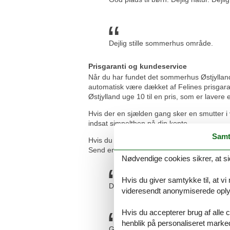
Dejlig stille sommerhus område.
Prisgaranti og kundeservice
Når du har fundet det sommerhus Østjylland
automatisk være dækket af Felines prisgaran
Østjylland uge 10 til en pris, som er lavere 
Hvis der en sjælden gang sker en smutter i 
indsat simpelthen på din konto.
Samt
Hvis du har spørgsmål eller særlige ønsker
Send en mail til info@feline.dk eller ring p
Nødvendige cookies sikrer, at si
Hvis du giver samtykke til, at vi
De er bare OK. Nemt, hurtigt og god 
videresendt anonymiserede oplys
Hvis du accepterer brug af alle c
henblik på personaliseret marke
God nem og billig booking. Nemt at bes