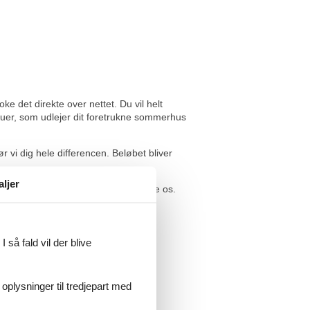
 det direkte over nettet. Du vil helt
eauer, som udlejer dit foretrukne sommerhus
 vi dig hele differencen. Beløbet bliver
aljer
r du meget velkommen til at kontakte os.
 så fald vil der blive
 oplysninger til tredjepart med