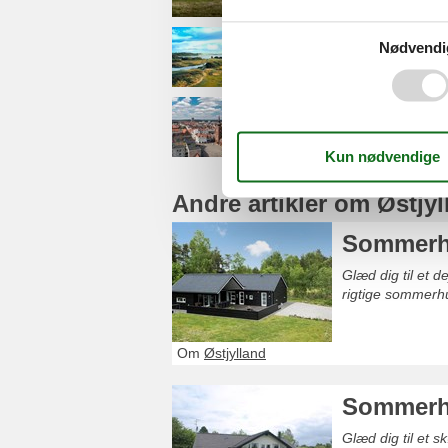
Nødvendi
Himmerland
Horsens
Andre artikler om Østjyl
Sommerhus
Glæd dig til et d
rigtige sommerhu
Om
Østjylland
Sommerhu
Glæd dig til et 