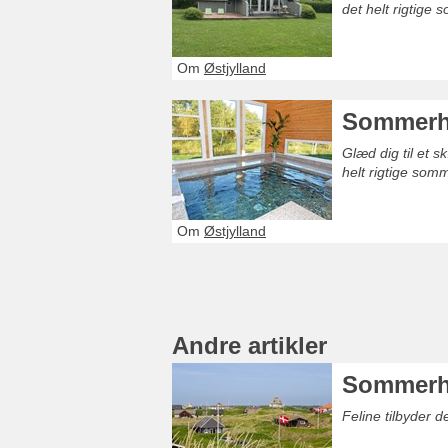
det helt rigtige
Om
Østjylland
Sommerhu
Glæd dig til et 
helt rigtige som
Om
Østjylland
Andre artikler
Sommerh
Feline tilbyder 