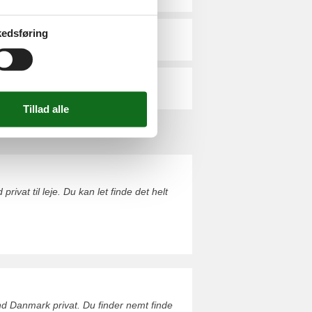
edsføring
Øster Hurup
Aarhus Bugt
ivat til leje. Du kan let finde det helt
nd Danmark privat. Du finder nemt finde