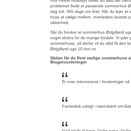
Hos Feline Holidays finder du altid det stør
problemer finde et passende sommerhus Øs
dag ind, 365 dage om året. Når du lejer et 
huse at vælge mellem, markedets laveste pr
sikkerhed.
Når du booker et sommerhus Østjylland uge
noget ekstra for de mange fordele. Vi yder p
sommerhuse, så derfor vil du altid få den 
Østjylland uge 10 hos os.
Sådan får du flest mulige sommerhuse a
Brugervurderinger
Er man interesseret i forsteninger s
Fantastisk udsigt i naturskønt områd
God plads til børn. Dejlig natur. Dejli