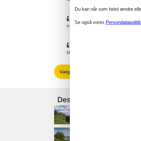
Du kan når som helst ændre eller
Se også vores
Persondatapolitik
Ingen problemer, man bliver guidet g
Meget hurtig ekspedition og venlig to
Vælg mellem 2.717 sommerhuse
Destinationer under Øs
Fredericia og omegn
Følle Strand