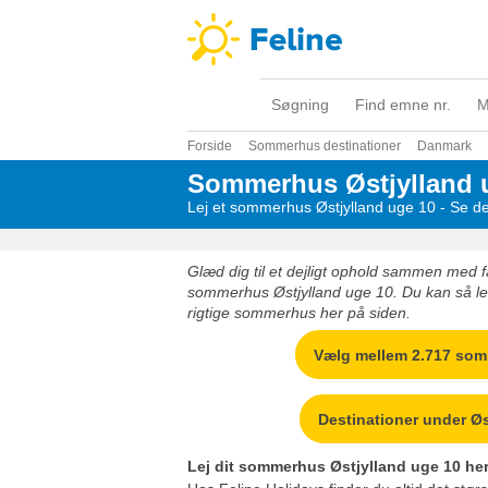
Søgning
Find emne nr.
M
Forside
Sommerhus destinationer
Danmark
Sommerhus Østjylland 
Lej et sommerhus Østjylland uge 10 - Se de
Glæd dig til et dejligt ophold sammen med fa
sommerhus Østjylland uge 10. Du kan så let
rigtige sommerhus her på siden.
Vælg mellem 2.717 so
Destinationer under Øs
Lej dit sommerhus Østjylland uge 10 her