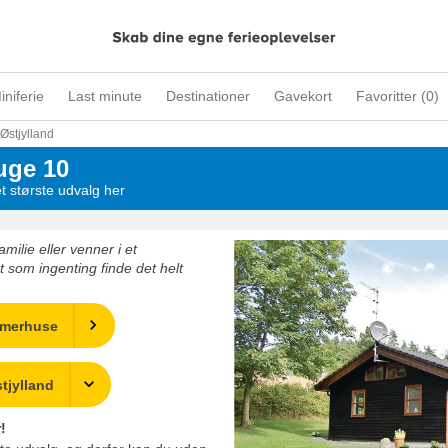
iniferie
Last minute
Destinationer
Gavekort
Favoritter (
0
)
Østjylland
uge 10
t største udvalg her
milie eller venner i et
 som ingenting finde det helt
mmerhuse
tjylland
!