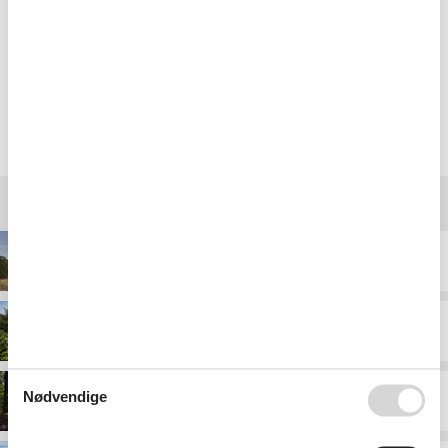
Super nemt, alt var enkelt.
Vælg mellem 48 sommerhuse
Destinationer under Nordsjælland
Dronningmølle
Gilleleje
Nødvendige
Græsted