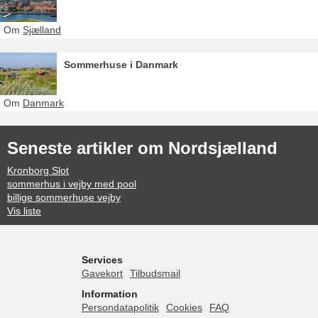
Om
Sjælland
Sommerhuse i Danmark
Om
Danmark
Seneste artikler om Nordsjælland
Kronborg Slot
sommerhus i vejby med pool
billige sommerhuse vejby
Vis liste
Services
Gavekort
Tilbudsmail
Information
Persondatapolitik
Cookies
FAQ