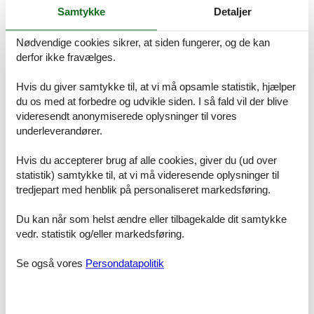
indsættes simpelthen på din konto.
Samtykke
Detaljer
Hvis du har spørgsmål eller specielle ønsker i forbindelse med din
Nødvendige cookies sikrer, at siden fungerer, og de kan
søgning efter et poolhus Nordsjælland stort, er du meget
derfor ikke fravælges.
velkommen til at kontakte os. Send en mail til info@feline.dk eller
ring på 8724 2251.
Hvis du giver samtykke til, at vi må opsamle statistik, hjælper
du os med at forbedre og udvikle siden. I så fald vil der blive
videresendt anonymiserede oplysninger til vores
Fantastisk betjening. Vi har igen lejet et sommerhus
underleverandører.
hos Feline. Vi skal afsted til påske. Har allerede lejet
sommerhus igen til juli. Vi har igen oplevet en
Hvis du accepterer brug af alle cookies, giver du (ud over
fantastisk betjening, hvor servicen har været i top.
Derfor er det ikke sidste gang vi lejer sommerhus
statistik) samtykke til, at vi må videresende oplysninger til
igennem Feline.
tredjepart med henblik på personaliseret markedsføring.
Du kan når som helst ændre eller tilbagekalde dit samtykke
vedr. statistik og/eller markedsføring.
Nemt, sikkert og overskueligt. Det er ekstremt nem at
finde et godt feriehus med Feline. Og er der noget
Se også vores
Persondatapolitik
man er i tvivl om, så er det også en god oplevelse at få
afklaret tvivlsspørgsmål telefonisk hos et
serviceminded og venligt personale.