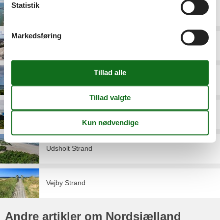
Statistik
Hornbæk
Markedsføring
Liseleje
Rågeleje
Tisvildeleje
Udsholt Strand
Vejby Strand
Andre artikler om Nordsjælland