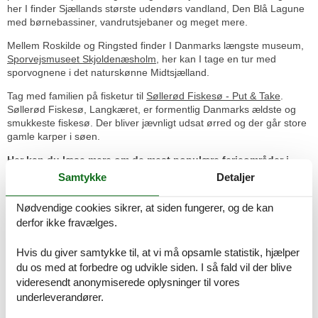
her I finder Sjællands største udendørs vandland, Den Blå Lagune
med børnebassiner, vandrutsjebaner og meget mere.
Mellem Roskilde og Ringsted finder I Danmarks længste museum,
Sporvejsmuseet Skjoldenæsholm
, her kan I tage en tur med
sporvognene i det naturskønne Midtsjælland.
Tag med familien på fisketur til
Søllerød Fiskesø - Put & Take
.
Søllerød Fiskesø, Langkæret, er formentlig Danmarks ældste og
smukkeste fiskesø. Der bliver jævnligt udsat ørred og der går store
gamle karper i søen.
Her kan du læse mere om de mest populære ferieområder i
Nordsjælland:
Samtykke
Detaljer
Gilleleje er et dejligt og meget populært område, hvor du kan vælge
mellem hundredevis af skønt beliggende sommerhuse. Her er
Nødvendige cookies sikrer, at siden fungerer, og de kan
dejlige, børnevenlige sandstrande, et charmerende bymiljø og en
derfor ikke fravælges.
levende havn. Tag veterantoget igennem det flotte landskab, tag til
riddermarked og meget mere.
Se sommerhuse i Gilleleje
.
Hvis du giver samtykke til, at vi må opsamle statistik, hjælper
Hornbæk er et populært område i det naturskønne Nordsjælland,
du os med at forbedre og udvikle siden. I så fald vil der blive
hvor du finder en række skønt beliggende sommerhuse. Her er en
videresendt anonymiserede oplysninger til vores
dejlig og meget børnevenlig strand, en strandlegeplads, masser af
underleverandører.
butikker og en livlig havn med spændende begivenheder hver
sommer. Se sommerhuse i Hornbæk.