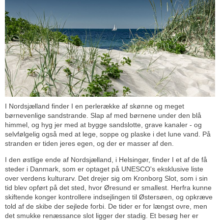
I Nordsjælland finder I en perlerække af skønne og meget
børnevenlige sandstrande. Slap af med børnene under den blå
himmel, og hyg jer med at bygge sandslotte, grave kanaler - og
selvfølgelig også med at lege, soppe og plaske i det lune vand. På
stranden er tiden jeres egen, og der er masser af den.
I den østlige ende af Nordsjælland, i Helsingør, finder I et af de få
steder i Danmark, som er optaget på UNESCO's eksklusive liste
over verdens kulturarv. Det drejer sig om Kronborg Slot, som i sin
tid blev opført på det sted, hvor Øresund er smallest. Herfra kunne
skiftende konger kontrollere indsejlingen til Østersøen, og opkræve
told af de skibe der sejlede forbi. De tider er for længst ovre, men
det smukke renæssance slot ligger der stadig. Et besøg her er