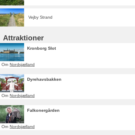
Vejby Strand
Attraktioner
Kronborg Slot
Om
Nordsjælland
Dyrehavsbakken
Om
Nordsjælland
Falkonergården
Om
Nordsjælland