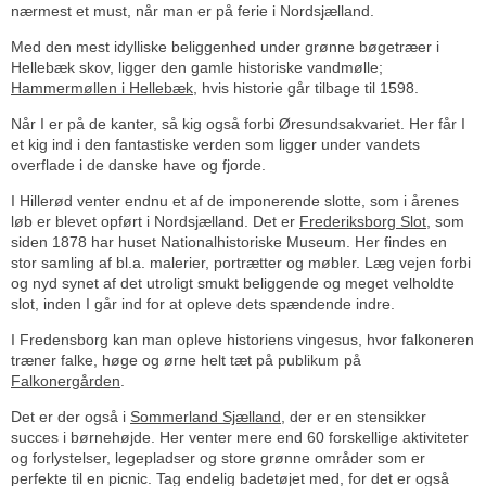
nærmest et must, når man er på ferie i Nordsjælland.
Med den mest idylliske beliggenhed under grønne bøgetræer i
Hellebæk skov, ligger den gamle historiske vandmølle;
Hammermøllen i Hellebæk
, hvis historie går tilbage til 1598.
Når I er på de kanter, så kig også forbi Øresundsakvariet. Her får I
et kig ind i den fantastiske verden som ligger under vandets
overflade i de danske have og fjorde.
I Hillerød venter endnu et af de imponerende slotte, som i årenes
løb er blevet opført i Nordsjælland. Det er
Frederiksborg Slot
, som
siden 1878 har huset Nationalhistoriske Museum. Her findes en
stor samling af bl.a. malerier, portrætter og møbler. Læg vejen forbi
og nyd synet af det utroligt smukt beliggende og meget velholdte
slot, inden I går ind for at opleve dets spændende indre.
I Fredensborg kan man opleve historiens vingesus, hvor falkoneren
træner falke, høge og ørne helt tæt på publikum på
Falkonergården
.
Det er der også i
Sommerland Sjælland
, der er en stensikker
succes i børnehøjde. Her venter mere end 60 forskellige aktiviteter
og forlystelser, legepladser og store grønne områder som er
perfekte til en picnic. Tag endelig badetøjet med, for det er også