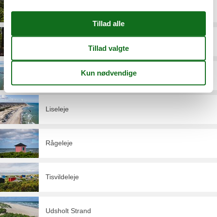
Gilleleje
Græsted
Hornbæk
Liseleje
Rågeleje
Tisvildeleje
Udsholt Strand