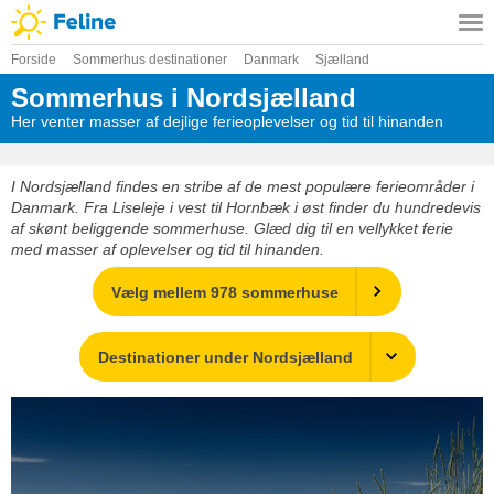
Forside
Sommerhus destinationer
Danmark
Sjælland
Sommerhus i Nordsjælland
Her venter masser af dejlige ferieoplevelser og tid til hinanden
I Nordsjælland findes en stribe af de mest populære ferieområder i
Danmark. Fra Liseleje i vest til Hornbæk i øst finder du hundredevis
af skønt beliggende sommerhuse. Glæd dig til en vellykket ferie
med masser af oplevelser og tid til hinanden.
Vælg mellem 978 sommerhuse
Destinationer under Nordsjælland