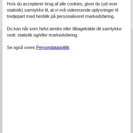
Hvis du accepterer brug af alle cookies, giver du (ud over
statistik) samtykke til, at vi må videresende oplysninger til
Vælg mellem 978 sommerhuse
tredjepart med henblik på personaliseret markedsføring.
Du kan når som helst ændre eller tilbagekalde dit samtykke
vedr. statistik og/eller markedsføring.
Områdeanmeldelser
Se også vores
Persondatapolitik
4
2
0
7
voksne
børn
husdyr
2026 juli
overnatninger
Fed natur og god strand i gå afstand.
Hald Strand
2
0
0
3
voksne
børn
husdyr
2026 juli
overnatninger
Meget kuperet ikke godt for handicap dårligt gående mm, så vil
ikke anbefale det til sådanne personer
Vejby
3
0
0
7
voksne
børn
husdyr
2026 juli
overnatninger
Smidsrup passer best for familier og venner som vil ha en rolig