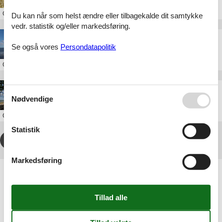
Om
Ertebjerg Hav
Du kan når som helst ændre eller tilbagekalde dit samtykke
vedr. statistik og/eller markedsføring.
Sommerhus i Als Fjord
Se også vores
Persondatapolitik
Om
Als Fjord
Sommerhus i Asserballe
Nødvendige
Om
Asserballe
Statistik
1
2
3
4
...
>
>>
Markedsføring
Artikeltyper
Alle
Sommerhus
Geografier
Alle