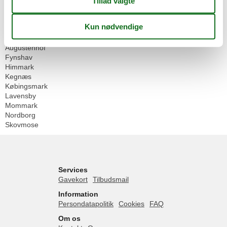
Danmark
Sønderjylland
Als
Als Fjord
Augustenhof
Fynshav
Himmark
Kegnæs
Købingsmark
Lavensby
Mommark
Nordborg
Skovmose
Services
Gavekort
Tilbudsmail
Information
Persondatapolitik
Cookies
FAQ
Om os