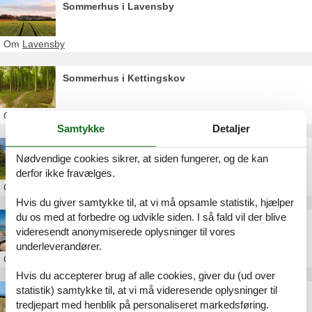
Sommerhus i Lavensby
Om
Lavensby
Sommerhus i Kettingskov
Om
Kettingskov
Samtykke
Detaljer
Sommerhus i Himmark
Nødvendige cookies sikrer, at siden fungerer, og de kan
derfor ikke fravælges.
Om
Himmark
Hvis du giver samtykke til, at vi må opsamle statistik, hjælper
du os med at forbedre og udvikle siden. I så fald vil der blive
Sommerhus i Fynshav
videresendt anonymiserede oplysninger til vores
underleverandører.
Om
Fynshav
Hvis du accepterer brug af alle cookies, giver du (ud over
statistik) samtykke til, at vi må videresende oplysninger til
Sommerhus i Ertebjerg Hav
tredjepart med henblik på personaliseret markedsføring.