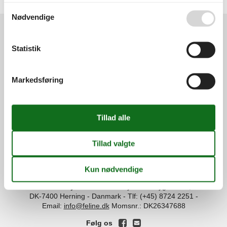
Naldmose Strand
Se også vores
Persondatapolitik
Nødvendige
Statistik
Services
Gavekort
Tilbudsmail
Information
Markedsføring
Persondatapolitik
Cookies
FAQ
Om os
Kontakt
Om os
Din tryghed
©
Feline Holidays
-
Feline Holidays A/S
-
Nygade 8B, 2.th -
DK-7400
Herning
-
Danmark -
Tlf:
(+45) 8724 2251
-
Email:
info@feline.dk
Momsnr.: DK26347688
Følg os