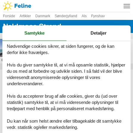
Forside
Artikler
Danmark
Sønderjylland
Als
Fynshav
Naldmose Strand
Samtykke
Detaljer
Sommerhus i Naldmose Strand
Nødvendige cookies sikrer, at siden fungerer, og de kan
derfor ikke fravælges.
Om
Naldmose Strand
Hvis du giver samtykke til, at vi må opsamle statistik, hjælper
du os med at forbedre og udvikle siden. I så fald vil der blive
Artikeltyper
videresendt anonymiserede oplysninger til vores
Alle
underleverandører.
Sommerhus
Hvis du accepterer brug af alle cookies, giver du (ud over
Geografier
statistik) samtykke til, at vi må videresende oplysninger til
Alle
tredjepart med henblik på personaliseret markedsføring.
Danmark
Sønderjylland
Du kan når som helst ændre eller tilbagekalde dit samtykke
Als
vedr. statistik og/eller markedsføring.
Fynshav