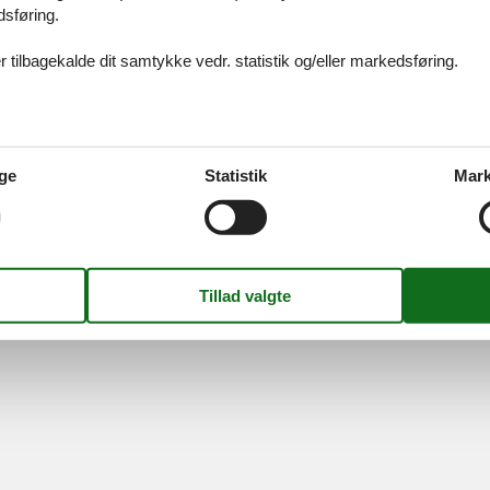
dsføring.
ices
Information
Om os
Din try
 tilbagekalde dit samtykke vedr. statistik og/eller markedsføring.
kort
Persondatapolitik
Kontakt
smail
Cookies
Om os
FAQ
idays A/S
-
Nygade 8B, 2.th -
DK-7400
Herning
-
Danmark -
Tlf:
(+45) 8
ge
Statistik
Mark
Momsnr.: DK26347688
Følg os