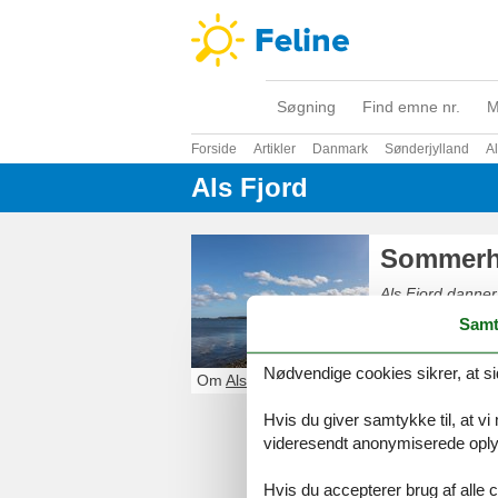
Søgning
Find emne nr.
M
Forside
Artikler
Danmark
Sønderjylland
A
Als Fjord
Sommerhu
Als Fjord danner
Sønderborg. Regi
Samt
små og store spo
Nødvendige cookies sikrer, at si
Om
Als Fjord
Hvis du giver samtykke til, at vi
videresendt anonymiserede oplys
Hvis du accepterer brug af alle c