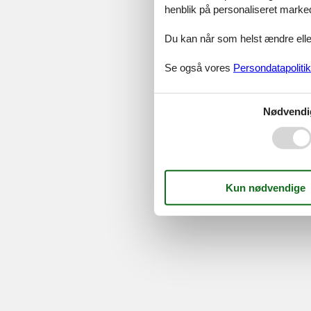
henblik på personaliseret marke
Serv
Du kan når som helst ændre eller
Gave
Tilbud
Se også vores
Persondatapolitik
©
Feline Holidays
-
Feline Hol
Nødvendi