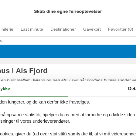
iniferie
Last minute
Destinationer
Gavekort
Favoritter (
0
)
ls
s i Als Fjord
 en bugt mellem Jylland og øen Als. I syd når fjordens bugter sundet v
on Syddanmark har oplevet historisk turbulente tider, og overalt kan
ykke
Det
r i den uberørte natur.
den fungerer, og de kan derfor ikke fravælges.
 må opsamle statistik, hjælper du os med at forbedre og udvikle siden. I
ninger til vores underleverandører.
ookies, giver du (ud over statistik) samtykke til, at vi må videresende