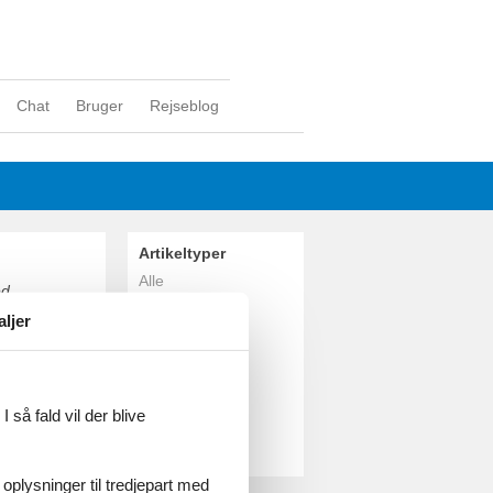
Chat
Bruger
Rejseblog
Artikeltyper
Alle
ed
Sommerhus
 man se både
aljer
Geografier
Alle
Danmark
Sønderjylland
 så fald vil der blive
Als
Als Fjord
 oplysninger til tredjepart med