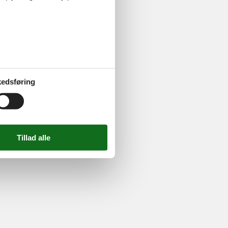
ghed
724 2251
-
Email:
info@feline.dk
edsføring