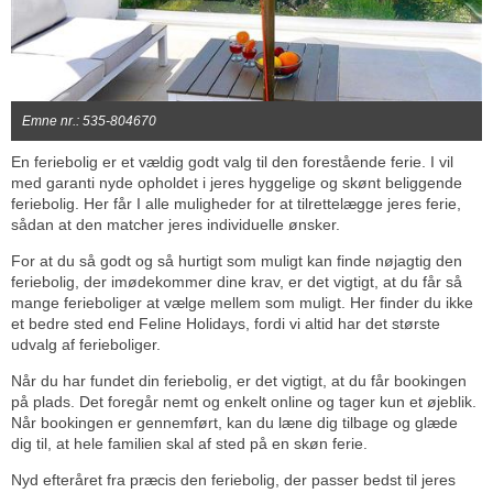
Emne nr.: 535-804670
En feriebolig er et vældig godt valg til den forestående ferie. I vil
med garanti nyde opholdet i jeres hyggelige og skønt beliggende
feriebolig. Her får I alle muligheder for at tilrettelægge jeres ferie,
sådan at den matcher jeres individuelle ønsker.
For at du så godt og så hurtigt som muligt kan finde nøjagtig den
feriebolig, der imødekommer dine krav, er det vigtigt, at du får så
mange ferieboliger at vælge mellem som muligt. Her finder du ikke
et bedre sted end Feline Holidays, fordi vi altid har det største
udvalg af ferieboliger.
Når du har fundet din feriebolig, er det vigtigt, at du får bookingen
på plads. Det foregår nemt og enkelt online og tager kun et øjeblik.
Når bookingen er gennemført, kan du læne dig tilbage og glæde
dig til, at hele familien skal af sted på en skøn ferie.
Nyd efteråret fra præcis den feriebolig, der passer bedst til jeres