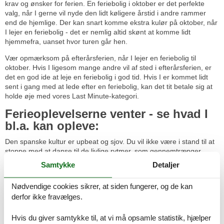
krav og ønsker for ferien. En feriebolig i oktober er det perfekte
valg, når I gerne vil nyde den lidt køligere årstid i andre rammer
end de hjemlige. Der kan snart komme ekstra kulør på oktober, når
I lejer en feriebolig - det er nemlig altid skønt at komme lidt
hjemmefra, uanset hvor turen går hen.
Vær opmærksom på efterårsferien, når I lejer en feriebolig til
oktober. Hvis I ligesom mange andre vil af sted i efterårsferien, er
det en god ide at leje en feriebolig i god tid. Hvis I er kommet lidt
sent i gang med at lede efter en feriebolig, kan det tit betale sig at
holde øje med vores Last Minute-kategori.
Ferieoplevelserne venter - se hvad I
bl.a. kan opleve:
Den spanske kultur er upbeat og sjov. Du vil ikke være i stand til at
stoppe med at danse til de livlige rytmer, som gennemtrænger
byernes gader.
Samtykke
Detaljer
Alicante er altid travl. Den omegn af lufthavne og resorter gør det til
Nødvendige cookies sikrer, at siden fungerer, og de kan
en vigtig turistdestination. Mens byen ved havet er kendt for sit
natteliv, dens strande og gamle bydel, er den et besøg værd.
derfor ikke fravælges.
Besøg Picasso museet i Barcelona og se på værkerne af den
Hvis du giver samtykke til, at vi må opsamle statistik, hjælper
berømte kunstner Pablo Picasso. Museet viser 4.251 af malerens