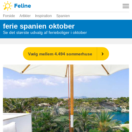
Forside
Artikler
Inspiration
Spanien
ferie spanien oktober
Se det største udvalg af ferieboliger i oktober
Vælg mellem 4.494 sommerhuse