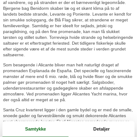
af vandrere, og på stranden er der et børnevenligt legeområde.
Bjergene bag Benidorm skaber læ og et skønt klima på to af
landets bedste strande, Levante og Poniente. Levante er kendt for
sin smukke solopgang, de Blå Flag sikrer, at strandene er meget
familievenlige. Samtidig er her ideelt for sejlads, jetski og
paraglidning, og på den fine promenade, kan man få slukket
tørsten og stillet sulten. Torrevieja hvide strande og helsebringende
saltsøer er et eftertragtet feriested. Det tidligere fiskerleje skulle
efter sigende være et af de mest sunde steder i verden grundet
saltsøerne.
Som besøgende i Alicante bliver man helt naturligt draget af
promenaden Explanada de España. Det specielle og fascinerende
mønster af mere end 6 mio. røde, blå og hvide fliser og de smukke
palmer gør promenaden til noget helt særligt. Salgsboder,
udendørsrestauranter og gadegøglere skaber en afslappende
atmosfære. Ved promenaden ligger Alicantes Yacht marina, hvor
der også altid er meget at se på.
Santa Cruz kvarteret ligger i den gamle bydel og er med de smalle,
snoede gader og farvestrålende og smukt dekorerede Alicantes
mest charmerende kvarter. Et af Alicantes spændende museer er
det arkæologiske museum. Museets udstillinger, heriblandt også
Samtykke
Detaljer
interaktive og audiovisuelle, fortæller regionens interessante