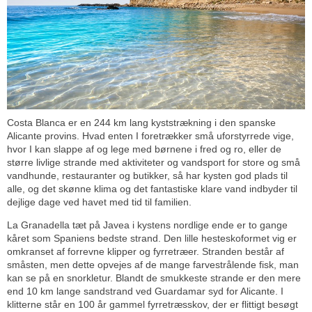
Costa Blanca er en 244 km lang kyststrækning i den spanske
Alicante provins. Hvad enten I foretrækker små uforstyrrede vige,
hvor I kan slappe af og lege med børnene i fred og ro, eller de
større livlige strande med aktiviteter og vandsport for store og små
vandhunde, restauranter og butikker, så har kysten god plads til
alle, og det skønne klima og det fantastiske klare vand indbyder til
dejlige dage ved havet med tid til familien.
La Granadella tæt på Javea i kystens nordlige ende er to gange
kåret som Spaniens bedste strand. Den lille hesteskoformet vig er
omkranset af forrevne klipper og fyrretræer. Stranden består af
småsten, men dette opvejes af de mange farvestrålende fisk, man
kan se på en snorkletur. Blandt de smukkeste strande er den mere
end 10 km lange sandstrand ved Guardamar syd for Alicante. I
klitterne står en 100 år gammel fyrretræsskov, der er flittigt besøgt