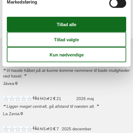
Markedsføring
hyggeligt lokalt marked i Gran Alacant, et større i Santa Pola og
Europas vist nok største i Torrevieja.
Vælg mellem 1.468 sommerhuse
Områdeanmeldelser
3
1
0
14
voksne
barn
husdyr
2026 juli
overnatninger
Vi havde håbet på at kunne komme nemmere til bade muligheder
ved havet.
Jávea
4
0
2
21
voksne
børn
husdyr
2026 maj
overnatninger
Ligger meget centralt, gå afstand til næsten alt.
La Zenia
4
5
0
7
2025 december
voksne
børn
husdyr
overnatninger