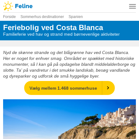
Forside
Sommerhus destinationer
Spanien
Feriebolig ved Costa Blanca
Familieferie ved hav og strand med børnevenlige aktiviteter
Nyd de skønne strande og det blågrønne hav ved Costa Blanca.
Her er noget for enhver smag. Området er spækket med historiske
monumenter, så I kan gå på opdagelse blandt middelalderborge og
slotte. Ta' på vandretur i det smukke landskab, besøg vandlande
og dyreparker og udforsk de små hyggelige byer.
Vælg mellem 1.468 sommerhuse