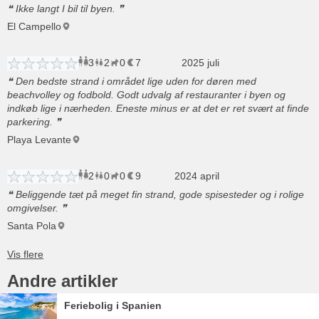
Ikke langt I bil til byen.
El Campello
3
2
0
7
voksne
børn
husdyr
2025 juli
overnatninger
Den bedste strand i området lige uden for døren med
beachvolley og fodbold. Godt udvalg af restauranter i byen og
indkøb lige i nærheden. Eneste minus er at det er ret svært at finde
parkering.
Playa Levante
2
0
0
9
voksne
børn
2024 april
husdyr
overnatninger
Beliggende tæt på meget fin strand, gode spisesteder og i rolige
omgivelser.
Santa Pola
Andre artikler
Feriebolig i Spanien