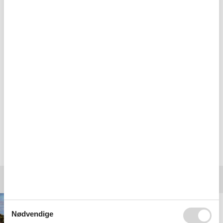
gange og har været tilfreds hver gang. God service og
gode priser. Har mange gode steder og til forskellige
priser. Kan helt sikkert anbefales til andre.
Ekspeditionen hos Feline går hurtigt og er helt fin.
Ingen problemer med online booking
Vælg mellem 140 sommerhuse
Destinationer under Sjælland
Kalundborg
Nødvendige