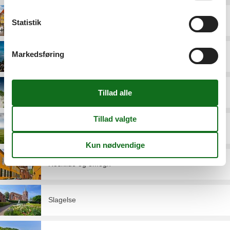
København
Statistik
Markedsføring
Køge Bugt
Nordsjælland
Odsherred
Roskilde og omegn
Slagelse