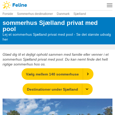
Forside
Sommerhus destinationer
Danmark
Sjælland
sommerhus Sjælland privat med
pool
Lej et sommerhus Sjælland privat med pool - Se det største udvalg
her
Glæd dig til et dejligt ophold sammen med familie eller venner i et
sommerhus Sjælland privat med pool. Du kan nemt finde det helt
rigtige sommerhus hos os.
Vælg mellem 140 sommerhuse
Destinationer under Sjælland