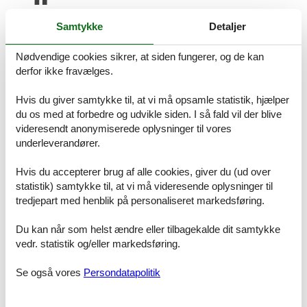
dejligt fredligt område
Samtykke
Detaljer
Prisgaranti og kundeservice
Nødvendige cookies sikrer, at siden fungerer, og de kan
Når du har fundet det sommerhus Sjælland privat med pool, som
derfor ikke fravælges.
skal danne rammen om familiens ferie, kan du straks booke det
direkte over nettet. Du vil helt automatisk være dækket af Felines
Hvis du giver samtykke til, at vi må opsamle statistik, hjælper
prisgaranti. Vi står inde for at der ikke er ét eneste af de andre
udlejningsbureauer, som udlejer dit foretrukne sommerhus Sjælland
du os med at forbedre og udvikle siden. I så fald vil der blive
privat med pool til en pris, som er billigere end vores.
videresendt anonymiserede oplysninger til vores
underleverandører.
Skulle der en sjælden gang opstå en fejl i vores priskontrol,
refunderer vi dig hele forskellen i prisen. Beløbet indsættes
Hvis du accepterer brug af alle cookies, giver du (ud over
simpelthen på din konto.
statistik) samtykke til, at vi må videresende oplysninger til
Skulle du sidde tilbage med spørgsmål eller specielle ønsker i
tredjepart med henblik på personaliseret markedsføring.
forbindelse med din søgning efter et sommerhus Sjælland privat
med pool, så kontakt os endelig. Send en mail til info@feline.dk
Du kan når som helst ændre eller tilbagekalde dit samtykke
eller ring på 8724 2251.
vedr. statistik og/eller markedsføring.
Kundevurderinger af Feline Holidays
Se også vores
Persondatapolitik
God service og billig. Har lejet gennem Feline flere