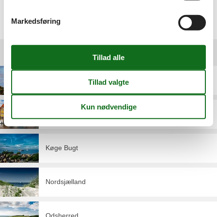
Se private boliger på Sjælland
Markedsføring
Destinationer under Sjælland
Kalundborg
København
Køge Bugt
Nordsjælland
Odsherred