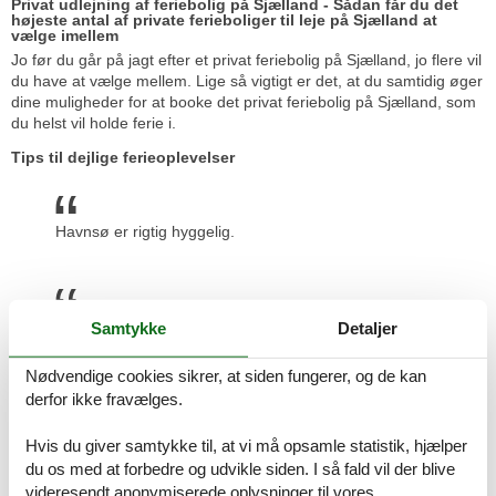
Privat udlejning af feriebolig på Sjælland - Sådan får du det
højeste antal af private ferieboliger til leje på Sjælland at
vælge imellem
Jo før du går på jagt efter et privat feriebolig på Sjælland, jo flere vil
du have at vælge mellem. Lige så vigtigt er det, at du samtidig øger
dine muligheder for at booke det privat feriebolig på Sjælland, som
du helst vil holde ferie i.
Tips til dejlige ferieoplevelser
Havnsø er rigtig hyggelig.
Vi elsker Karrebæksminde.
Samtykke
Detaljer
Nødvendige cookies sikrer, at siden fungerer, og de kan
derfor ikke fravælges.
Svinø har en super dejlig natur og en god strand, man
skal være opmærksom på, at der er langt til indkøb, så
Hvis du giver samtykke til, at vi må opsamle statistik, hjælper
man skal have handlet godt ind, men har man lyst til
du os med at forbedre og udvikle siden. I så fald vil der blive
en kørertur, så er både Næstved, Vordingborg og
videresendt anonymiserede oplysninger til vores