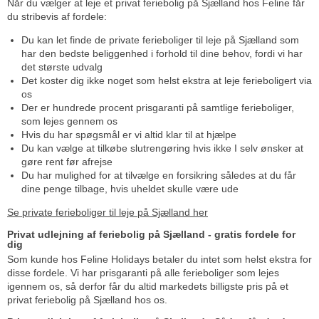
Når du vælger at leje et privat feriebolig på Sjælland hos Feline får
du stribevis af fordele:
Du kan let finde de private ferieboliger til leje på Sjælland som
har den bedste beliggenhed i forhold til dine behov, fordi vi har
det største udvalg
Det koster dig ikke noget som helst ekstra at leje ferieboligert via
os
Der er hundrede procent prisgaranti på samtlige ferieboliger,
som lejes gennem os
Hvis du har spøgsmål er vi altid klar til at hjælpe
Du kan vælge at tilkøbe slutrengøring hvis ikke I selv ønsker at
gøre rent før afrejse
Du har mulighed for at tilvælge en forsikring således at du får
dine penge tilbage, hvis uheldet skulle være ude
Se private ferieboliger til leje på Sjælland her
Privat udlejning af feriebolig på Sjælland - gratis fordele for
dig
Som kunde hos Feline Holidays betaler du intet som helst ekstra for
disse fordele. Vi har prisgaranti på alle ferieboliger som lejes
igennem os, så derfor får du altid markedets billigste pris på et
privat feriebolig på Sjælland hos os.