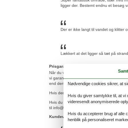
Super fantastisk område, især hvis ma
ligger der. Bestemt endnu et besøg 
Der er ikke langt til vandet og klitter 
Lækkert at det ligger så tæt på stran
Prisgaranti og kundeservice
Samt
Når du vælger at leje et luksus sommerhus D
vi garanterer dig, at der ikke er én eneste 
end den, du finder hos os.
Nødvendige cookies sikrer, at si
Hvis der en sjælden gang sker en smutter i vo
Hvis du giver samtykke til, at vi
videresendt anonymiserede oplys
Hvis du har spørgsmål eller særlige ønsker
til info@feline.dk eller ring på 8724 2251.
Hvis du accepterer brug af alle c
Kundevurderinger af Feline Holidays
henblik på personaliseret marke