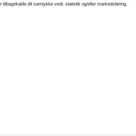
 tilbagekalde dit samtykke vedr. statistik og/eller markedsføring.
de andre firmaer, super god hurtig service. Hjemmesiden er meget bru
var hvis vi mailede spørgsmål. F.eks. bestilte vi rengøring senere og de
ursland
Gjerrild Nordstrand