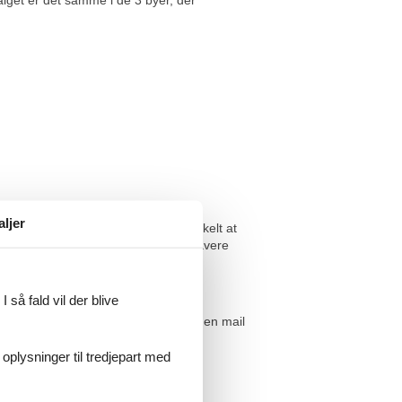
valget er det samme i de 3 byer, der
aljer
 prisgaranti. Det betyder ganske enkelt at
land havudsigt til en pris, som er lavere
overført direkte til din konto.
 så fald vil der blive
udsigt, så kontakt os endelig. Send en mail
 oplysninger til tredjepart med