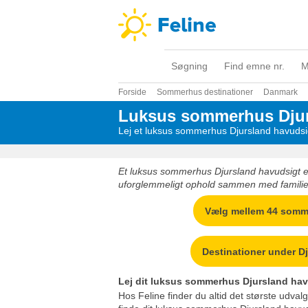
Søgning
Find emne nr.
M
Forside
Sommerhus destinationer
Danmark
Luksus sommerhus Djur
Lej et luksus sommerhus Djursland havudsig
Et luksus sommerhus Djursland havudsigt 
uforglemmeligt ophold sammen med familie 
Vælg mellem 44 som
Destinationer under D
Lej dit luksus sommerhus Djursland hav
Hos Feline finder du altid det største udvalg