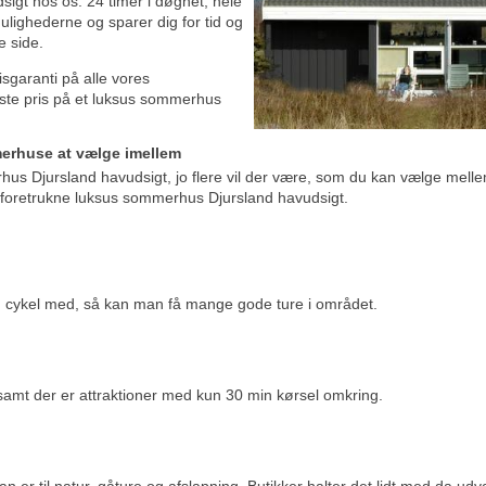
igt hos os. 24 timer i døgnet, hele
mulighederne og sparer dig for tid og
e side.
risgaranti på alle vores
igste pris på et luksus sommerhus
erhuse at vælge imellem
rhus Djursland havudsigt, jo flere vil der være, som du kan vælge mell
 foretrukne luksus sommerhus Djursland havudsigt.
in cykel med, så kan man få mange gode ture i området.
t samt der er attraktioner med kun 30 min kørsel omkring.