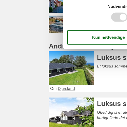
Ebeltoft
Nødvendi
Fjellerup Strand
Andre artikler om Djurs
Luksus s
Et luksus somme
Om
Djursland
Luksus s
Glæd dig til et 
hurtigt finde det