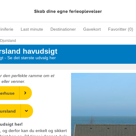
iniferie
Last minute
Destinationer
Gavekort
Favoritter (
0
)
Djursland
sland havudsigt
t - Se det største udvalg her
er den perfekte ramme om et
eller venner.
merhuse
jursland
udsigt her!
, og derfor kan du enkelt og sikkert