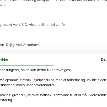
n er til natur, gåture og afslapning. Butikker halter det lidt med da ud
værd.
og strand var til UG. Afstand til handel var fin.
den. Dejligt ved Vesterhavet.
ykke
Det
jursland havudsigt hos Feline, vil du selvfølgelig være dækket af vores
af vores konkurrenter, som udlejer dit foretrukne luksus sommerhus Djurs
den fungerer, og de kan derfor ikke fravælges.
res priskontrol, godtgør vi dig hele differencen i prisen. Beløbet bliver 
 må opsamle statistik, hjælper du os med at forbedre og udvikle siden. I
ninger til vores underleverandører.
 i forbindelse med din søgning efter et luksus sommerhus Djursland hav
ookies, giver du (ud over statistik) samtykke til, at vi må videresende
dsføring.