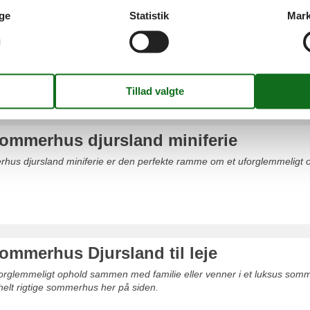
Glesborg
ge
Statistik
Mark
Grenå
land
ommerhus djursland miniferie
rhus djursland miniferie er den perfekte ramme om et uforglemmeligt 
ommerhus Djursland til leje
uforglemmeligt ophold sammen med familie eller venner i et luksus somm
 helt rigtige sommerhus her på siden.