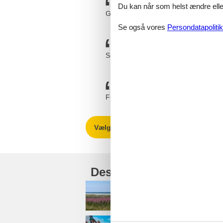
Du kan når som helst ændre eller
Ganske let og overskueligt.
Se også vores
Persondatapolitik
Super god hjemmeside. Billigere end 
Fungerede rigtig godt og fik hurtigt s
Vælg mellem 44 sommerhuse
Destinationer under Dj
Bønnerup Strand