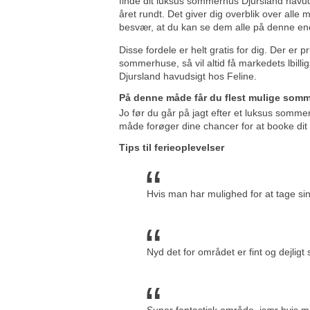
finde dit luksus sommerhus Djursland havuds
året rundt. Det giver dig overblik over alle 
besvær, at du kan se dem alle på denne en
Disse fordele er helt gratis for dig. Der er p
sommerhuse, så vil altid få markedets lbill
Djursland havudsigt hos Feline.
På denne måde får du flest mulige somm
Jo før du går på jagt efter et luksus somme
måde forøger dine chancer for at booke dit
Tips til ferieoplevelser
Hvis man har mulighed for at tage s
Nyd det for området er fint og dejlig