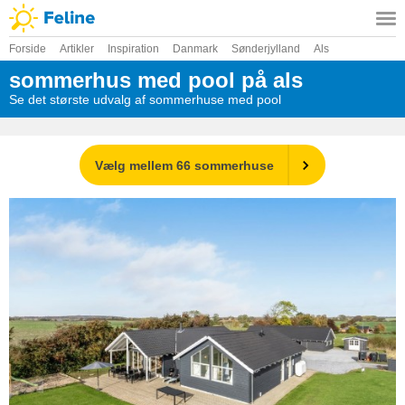
Forside
Artikler
Inspiration
Danmark
Sønderjylland
Als
sommerhus med pool på als
Se det største udvalg af sommerhuse med pool
Vælg mellem 66 sommerhuse