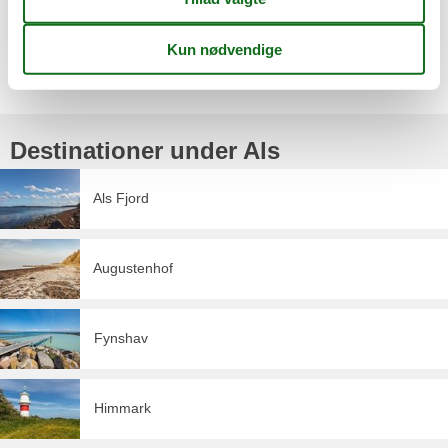
muligt.
Vælg mellem 66 sommerhuse
Destinationer under Als
Als Fjord
Augustenhof
Fynshav
Himmark