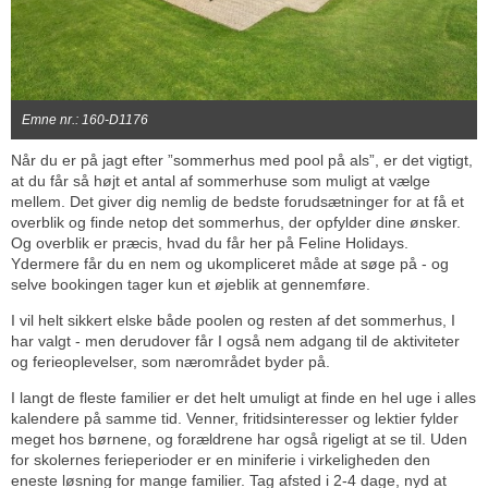
Emne nr.: 160-D1176
Når du er på jagt efter ”sommerhus med pool på als”, er det vigtigt,
at du får så højt et antal af sommerhuse som muligt at vælge
mellem. Det giver dig nemlig de bedste forudsætninger for at få et
overblik og finde netop det sommerhus, der opfylder dine ønsker.
Og overblik er præcis, hvad du får her på Feline Holidays.
Ydermere får du en nem og ukompliceret måde at søge på - og
selve bookingen tager kun et øjeblik at gennemføre.
I vil helt sikkert elske både poolen og resten af det sommerhus, I
har valgt - men derudover får I også nem adgang til de aktiviteter
og ferieoplevelser, som nærområdet byder på.
I langt de fleste familier er det helt umuligt at finde en hel uge i alles
kalendere på samme tid. Venner, fritidsinteresser og lektier fylder
meget hos børnene, og forældrene har også rigeligt at se til. Uden
for skolernes ferieperioder er en miniferie i virkeligheden den
eneste løsning for mange familier. Tag afsted i 2-4 dage, nyd at