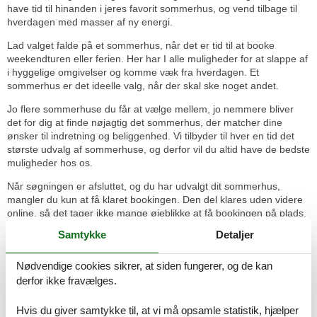
have tid til hinanden i jeres favorit sommerhus, og vend tilbage til
hverdagen med masser af ny energi.
Lad valget falde på et sommerhus, når det er tid til at booke
weekendturen eller ferien. Her har I alle muligheder for at slappe af
i hyggelige omgivelser og komme væk fra hverdagen. Et
sommerhus er det ideelle valg, når der skal ske noget andet.
Jo flere sommerhuse du får at vælge mellem, jo nemmere bliver
det for dig at finde nøjagtig det sommerhus, der matcher dine
ønsker til indretning og beliggenhed. Vi tilbyder til hver en tid det
største udvalg af sommerhuse, og derfor vil du altid have de bedste
muligheder hos os.
Når søgningen er afsluttet, og du har udvalgt dit sommerhus,
mangler du kun at få klaret bookingen. Den del klares uden videre
online, så det tager ikke mange øjeblikke at få bookingen på plads.
Samtykke
Detaljer
Ferieoplevelserne venter - se hvad I
bl.a. kan opleve:
Nødvendige cookies sikrer, at siden fungerer, og de kan
Øen Als ligger i Østersøen og grænser op til Flensborg Fjord mod
derfor ikke fravælges.
syd. Mod øst og nord er øen omgivet af Lillebælt, og på vestsiden
ligger Als Sund og Als Fjord.
Hvis du giver samtykke til, at vi må opsamle statistik, hjælper