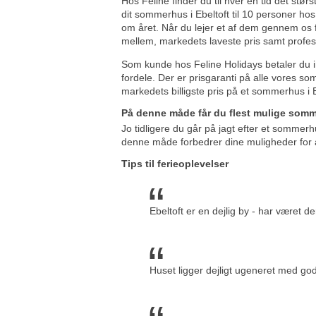
Hos Feline finder du til hver en tid det størs
dit sommerhus i Ebeltoft til 10 personer ho
om året. Når du lejer et af dem gennem os få
mellem, markedets laveste pris samt profes
Som kunde hos Feline Holidays betaler du i
fordele. Der er prisgaranti på alle vores so
markedets billigste pris på et sommerhus i E
På denne måde får du flest mulige som
Jo tidligere du går på jagt efter et sommerhu
denne måde forbedrer dine muligheder for at
Tips til ferieoplevelser
Ebeltoft er en dejlig by - har været d
Huset ligger dejligt ugeneret med gode