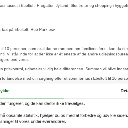
lasmuseet i Ebeltoft. Fregatten Jylland. Slentretur og shopping i hyggeli
, tæt på Ebeltoft, Ree Park osv.
til 10 personer, som skal danne rammen om familiens ferie, kan du strak
ti. Vi står inde for at der ikke er ét eneste af de andre udlejningsbure
lligere end vores.
s priskontrol, udbetaler vi dig hele differencen. Summen vil blive indsat
 forbindelse med din søgning efter et sommerhus i Ebeltoft til 10 person
ykke
Det
den fungerer, og de kan derfor ikke fravælges.
og var de eneste der stadig havde plads i sidste øjeblik :o)
 må opsamle statistik, hjælper du os med at forbedre og udvikle siden. I
ninger til vores underleverandører.