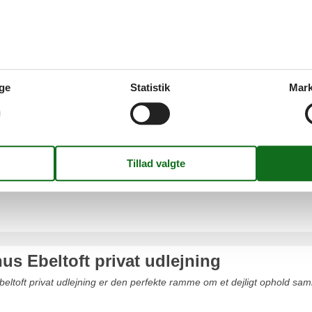
Handrup Strand
Lyngsbæk Strand
ge
Statistik
Mark
ft
s Ebeltoft Vig
uforglemmeligt ophold sammen med familie eller venner i et sommerhus Eb
s her på siden.
s Ebeltoft privat udlejning
ltoft privat udlejning er den perfekte ramme om et dejligt ophold sam