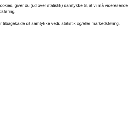
ookies, giver du (ud over statistik) samtykke til, at vi må videresende
nem Feline mange mange gange. 1. gang levede det ikke helt op til alm
dsføring.
 hvad: vi fik et nyt ophold GRATIS. FANTASTISK service. Kan kun anbe
 tilbagekalde dit samtykke vedr. statistik og/eller markedsføring.
te gang vi skal leje feriebolig igennem Jer :-) SUPER SUPER
eltoft
Femmøller Strand