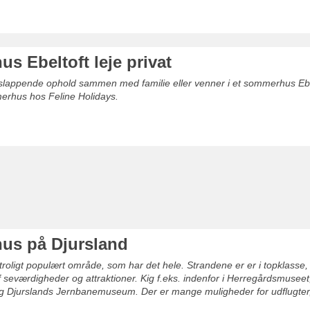
s Ebeltoft leje privat
afslappende ophold sammen med familie eller venner i et sommerhus Ebelt
merhus hos Feline Holidays.
s på Djursland
troligt populært område, som har det hele. Strandene er er i topklasse, 
 seværdigheder og attraktioner. Kig f.eks. indenfor i Herregårdsmuseet
g Djurslands Jernbanemuseum. Der er mange muligheder for udflugter,