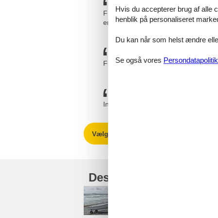
Hvis du accepterer brug af alle c
FELINE=FANTASTISK. Vi har lejet igen
henblik på personaliseret marke
en gang om vores oplevelse og ved I
Du kan når som helst ændre eller
Se også vores
Persondatapolitik
Flinke damer jeg har snakket med.
Ingen problemer. Det bliver ikke sids
Vælg mellem 194 sommerhuse
Destinationer under Eb
Boeslum Strand