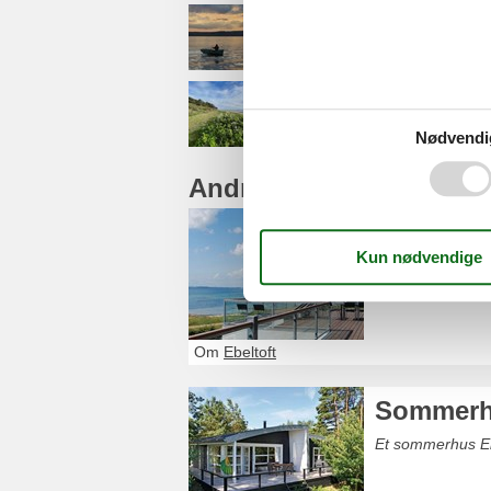
Egsmark Strand
Elsegårde Strand
Nødvendi
Andre artikler om Ebelto
Sommerhu
Glæd dig til et 
rigtige sommerhu
Om
Ebeltoft
Sommerhu
Et sommerhus Ebe