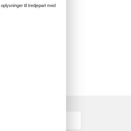
 oplysninger til tredjepart med
indelig standard. Skrev til Feline
fales.
Øer Strand