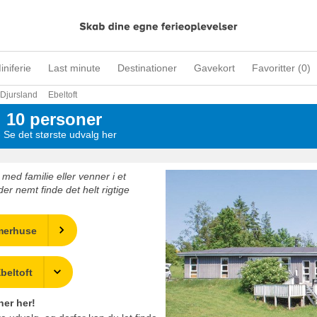
iniferie
Last minute
Destinationer
Gavekort
Favoritter (
0
)
Djursland
Ebeltoft
l 10 personer
- Se det største udvalg her
ed familie eller venner i et
er nemt finde det helt rigtige
merhuse
beltoft
ner her!