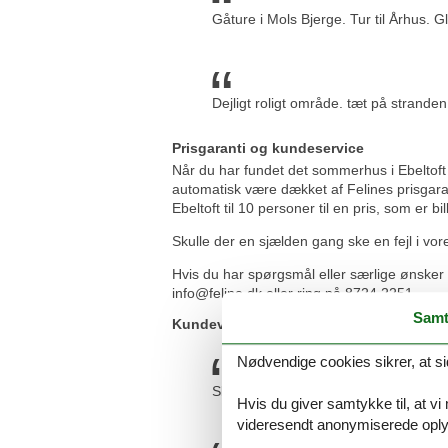
Gåture i Mols Bjerge. Tur til Århus. G
Dejligt roligt område. tæt på stranden
Prisgaranti og kundeservice
Når du har fundet det sommerhus i Ebeltoft 
automatisk være dækket af Felines prisgaran
Ebeltoft til 10 personer til en pris, som er bi
Skulle der en sjælden gang ske en fejl i vore
Hvis du har spørgsmål eller særlige ønsker i
info@feline.dk eller ring på 8724 2251.
Samt
Kundevurderinger af Feline Holidays
Nødvendige cookies sikrer, at si
Skarp pris. Feline har et godt udvalg 
Hvis du giver samtykke til, at vi
videresendt anonymiserede oplys