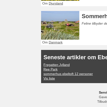
Om
Djursland
Sommerh
Feline tilbyder 
Om
Danmark
Seneste artikler om Ebe
Fregatten Jylland
Ree Park
sommerhus ebeltoft 12 personer
Vis liste
Serv
Gave
Tilbud