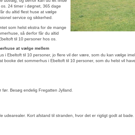
te udvalg, og derfor kan du let finde
s os. 24 timer i døgnet, 365 dage
r du altid flest huse at vælge
sionel service og sikkerhed.
ntet som helst ekstra for de mange
mmerhuse, så derfor får du altid
beltoft til 10 personer hos os.
merhuse at vælge mellem
s i Ebeltoft til 10 personer, jo flere vil der være, som du kan vælge imel
 booke det sommerhus i Ebeltoft til 10 personer, som du helst vil have
er før. Besøg endelig Fregatten Jylland.
 udearealer. Kort afstand til stranden, hvor det er rigtigt godt at bade.