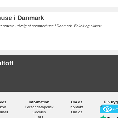
use i Danmark
det største udvalg af sommerhuse i Danmark. Enkelt og sikkert.
ltoft
ices
Information
Om os
Din try
kort
Persondatapolitik
Kontakt
smail
Cookies
Om os
FAQ