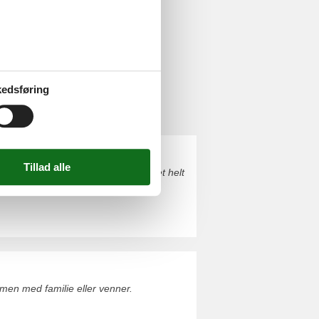
edsføring
eltoft Vig. Du finder nemt finde det helt
men med familie eller venner.