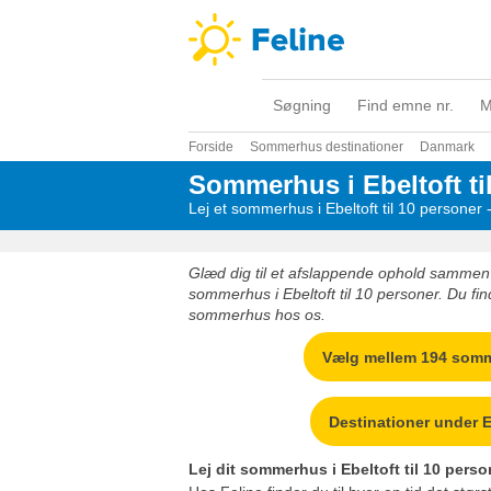
Søgning
Find emne nr.
M
Forside
Sommerhus destinationer
Danmark
Sommerhus i Ebeltoft ti
Lej et sommerhus i Ebeltoft til 10 personer 
Glæd dig til et afslappende ophold sammen m
sommerhus i Ebeltoft til 10 personer. Du find
sommerhus hos os.
Vælg mellem 194 som
Destinationer under E
Lej dit sommerhus i Ebeltoft til 10 perso