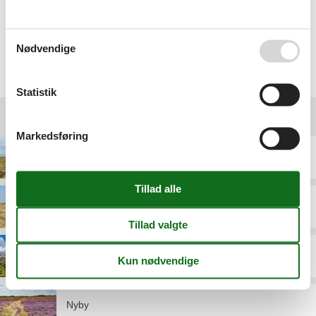
Ingen problemer. Det bliver ikke sidste gang vi skal leje
feriebolig igennem Jer :-) SUPER SUPER
Nødvendige
Vælg mellem 422 sommerhuse
Statistik
Destinationer under Fanø
Markedsføring
Fanø Bad
Grøndal
Nordby
Nyby