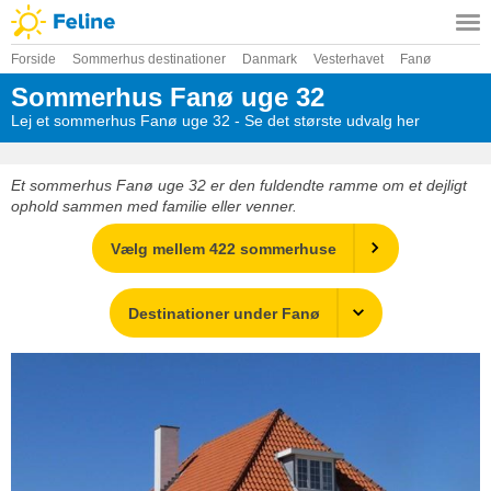
Forside
Sommerhus destinationer
Danmark
Vesterhavet
Fanø
Sommerhus Fanø uge 32
Lej et sommerhus Fanø uge 32 - Se det største udvalg her
Et sommerhus Fanø uge 32 er den fuldendte ramme om et dejligt
ophold sammen med familie eller venner.
Vælg mellem 422 sommerhuse
Destinationer under Fanø