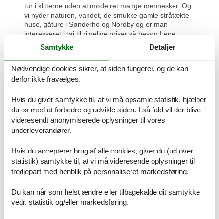
tur i klitterne uden at møde ret mange mennesker. Og
vi nyder naturen, vandet, de smukke gamle stråtækte
huse, gåture i Sønderho og Nordby og er man
interesseret i tøj til rimelige priser så besøg Lene
Vemb i Nordby.
Samtykke
Detaljer
Nødvendige cookies sikrer, at siden fungerer, og de kan
derfor ikke fravælges.
Det er meget charmerende med kaniner, dådyr og
fasaner lige uden for vinduet
Hvis du giver samtykke til, at vi må opsamle statistik, hjælper
du os med at forbedre og udvikle siden. I så fald vil der blive
Prisgaranti og kundeservice
videresendt anonymiserede oplysninger til vores
Når du har fundet det sommerhus Fanø uge 32, som skal danne
underleverandører.
rammen om familiens ferie, kan du straks booke det direkte over
nettet. Du vil helt automatisk være dækket af Felines prisgaranti. Vi
Hvis du accepterer brug af alle cookies, giver du (ud over
står inde for at der ikke er ét eneste af de andre
statistik) samtykke til, at vi må videresende oplysninger til
udlejningsbureauer, som udlejer dit foretrukne sommerhus Fanø
tredjepart med henblik på personaliseret markedsføring.
uge 32 til en pris, som er lavere end vores.
Skulle der en sjælden gang ske en fejl i vores priskontrol,
Du kan når som helst ændre eller tilbagekalde dit samtykke
refunderer vi dig hele differencen. Beløbet vil blive indsat
vedr. statistik og/eller markedsføring.
simpelthen på din konto.