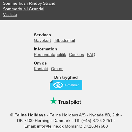
Sommerhus i Rindby Strand
Sommerhus i Grøndal
Vis liste
Services
Gavekort
Tilbudsmail
Information
Persondatapolitik
Cookies
FAQ
Om os
Kontakt
Om os
Din tryghed
©
Feline Holidays
-
Feline Holidays A/S
-
Nygade 8B, 2.th -
DK-7400
Herning
-
Danmark -
Tlf:
(+45) 8724 2251
-
Email:
info@feline.dk
Momsnr.: DK26347688