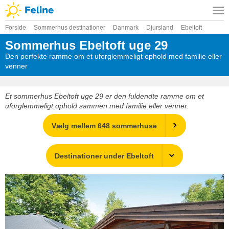
Forside
Sommerhus destinationer
Danmark
Djursland
Ebeltoft
Sommerhus Ebeltoft uge 29
Den perfekte ramme om et uforglemmeligt ophold med familie eller
venner
Et sommerhus Ebeltoft uge 29 er den fuldendte ramme om et
uforglemmeligt ophold sammen med familie eller venner.
Vælg mellem 648 sommerhuse
Destinationer under Ebeltoft