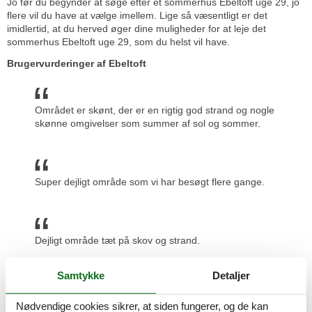
Jo før du begynder at søge efter et sommerhus Ebeltoft uge 29, jo
flere vil du have at vælge imellem. Lige så væsentligt er det
imidlertid, at du herved øger dine muligheder for at leje det
sommerhus Ebeltoft uge 29, som du helst vil have.
Brugervurderinger af Ebeltoft
Området er skønt, der er en rigtig god strand og nogle
skønne omgivelser som summer af sol og sommer.
Super dejligt område som vi har besøgt flere gange.
Dejligt område tæt på skov og strand.
Prisgaranti og kundeservice
Samtykke
Detaljer
Uanset hvilket sommerhus Ebeltoft uge 29 du beslutter dig for, er
du naturligvis dækket af Felines prisgaranti. Det betyder simpelthen
Nødvendige cookies sikrer, at siden fungerer, og de kan