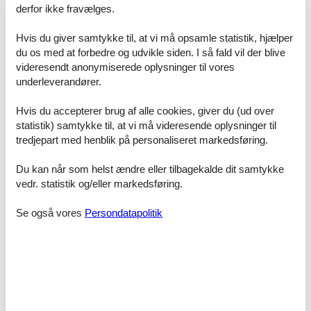
at vi står inde for, at der ikke er én eneste af vores konkurrenter,
derfor ikke fravælges.
som udlejer dit foretrukne sommerhus Ebeltoft uge 29 til en pris,
som er billigere end den, du finder hos os.
Hvis du giver samtykke til, at vi må opsamle statistik, hjælper
Skulle der en sjælden gang forekomme en fejl i vores kontrol af
du os med at forbedre og udvikle siden. I så fald vil der blive
priserne hos de andre udlejningsbureauer, godtgør vi dig hele
videresendt anonymiserede oplysninger til vores
prisforskellen. Beløbet indsættes simpelthen på din konto.
underleverandører.
Skulle du sidde tilbage med spørgsmål eller specielle ønsker i
Hvis du accepterer brug af alle cookies, giver du (ud over
forbindelse med din søgning efter et sommerhus Ebeltoft uge 29,
statistik) samtykke til, at vi må videresende oplysninger til
så kontakt os endelig. Send en mail til info@feline.dk eller ring på
8724 2251.
tredjepart med henblik på personaliseret markedsføring.
Kundevurderinger af Feline Holidays
Du kan når som helst ændre eller tilbagekalde dit samtykke
vedr. statistik og/eller markedsføring.
Super let at finde det rigtige sommerhus for os. Vi har
Se også vores
Persondatapolitik
lejet et sommerhus gennem Feline.dk. Vi har jo ikke
set sommerhuset endnu, men det var super let at finde
hvad vi ville have på hjemmesiden. Meget overskueligt
med pris og antal sovepladser i husene - de to ting
som vi vægter meget højt.