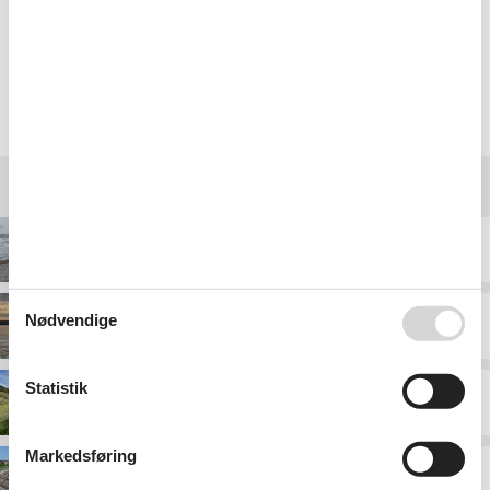
Vi bookede i sidste øjeblik, men alt gik perfekt.
Vælg mellem 648 sommerhuse
Destinationer under Ebeltoft
Boeslum Strand
Nødvendige
Egsmark Strand
Statistik
Elsegårde Strand
Markedsføring
Femmøller Strand