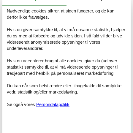
Prisgaranti og kundeservice
Når du har fundet det sommerhus Ebeltoft privat billig, som skal
Nødvendige cookies sikrer, at siden fungerer, og de kan
danne rammen om familiens ferie, kan du straks booke det direkte
derfor ikke fravælges.
over nettet. Du vil helt automatisk være dækket af Felines
prisgaranti. Vi står inde for at der ikke er ét eneste af de andre
Hvis du giver samtykke til, at vi må opsamle statistik, hjælper
udlejningsbureauer, som udlejer dit foretrukne sommerhus Ebeltoft
du os med at forbedre og udvikle siden. I så fald vil der blive
privat billig til en pris, som er billigere end vores.
videresendt anonymiserede oplysninger til vores
Hvis der en sjælden gang sker en fejl i vores kontrol af priserne hos
underleverandører.
de andre udlejningsbureauer, udbetaler vi dig hele forskellen i
prisen. Pengene indsættes simpelthen på din konto.
Hvis du accepterer brug af alle cookies, giver du (ud over
statistik) samtykke til, at vi må videresende oplysninger til
Hvis du har spørgsmål eller særlige ønsker i forbindelse med din
tredjepart med henblik på personaliseret markedsføring.
søgning efter et sommerhus Ebeltoft privat billig, er du meget
velkommen til at kontakte os. Send en mail til info@feline.dk eller
ring på 8724 2251.
Du kan når som helst ændre eller tilbagekalde dit samtykke
vedr. statistik og/eller markedsføring.
Kundevurderinger af Feline Holidays
Se også vores
Persondatapolitik
Ingen problemer hos Feline.