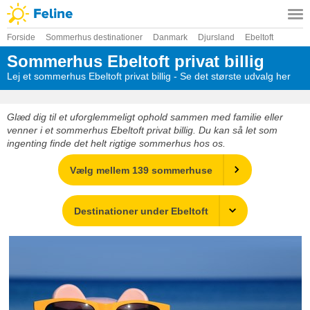
Forside
Sommerhus destinationer
Danmark
Djursland
Ebeltoft
Sommerhus Ebeltoft privat billig
Lej et sommerhus Ebeltoft privat billig - Se det største udvalg her
Glæd dig til et uforglemmeligt ophold sammen med familie eller
venner i et sommerhus Ebeltoft privat billig. Du kan så let som
ingenting finde det helt rigtige sommerhus hos os.
Vælg mellem 139 sommerhuse
Destinationer under Ebeltoft