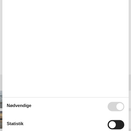
Meget fin service, fulgte omgående op på supplerende
spørgsmål og specielle ønsker til lejemålet.
Hurtig ekspedition, virker professionelle. Godt overblik
på hjemmesiden, god og hurtig behandling.
Vælg mellem 139 sommerhuse
Destinationer under Ebeltoft
Boeslum Strand
Nødvendige
Egsmark Strand
Statistik