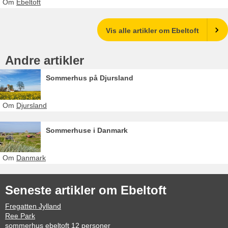
Om
Ebeltoft
Vis alle artikler om Ebeltoft
Andre artikler
Sommerhus på Djursland
Om
Djursland
Sommerhuse i Danmark
Om
Danmark
Seneste artikler om Ebeltoft
Fregatten Jylland
Ree Park
sommerhus ebeltoft 12 personer