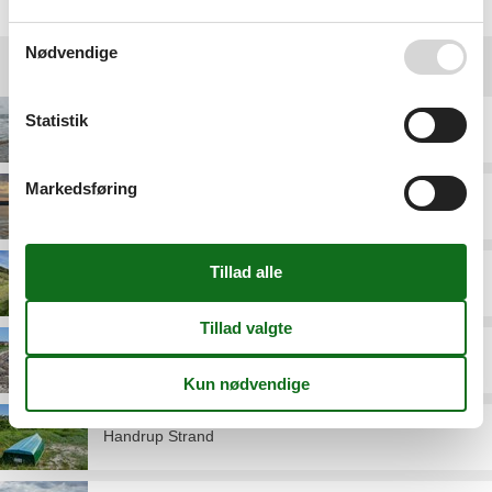
Nødvendige
Destinationer under Ebeltoft
Statistik
Boeslum Strand
Markedsføring
Egsmark Strand
Elsegårde Strand
Femmøller Strand
Handrup Strand