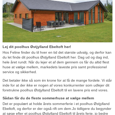
Lej dit poolhus Østjylland Ebeltoft her!
Hos Feline finder du til hver en tid det største udvalg, og derfor kan
du let finde dit poolhus Østjylland Ebeltoft her. Dag ud og dag ind,
hele året rundt. Når du lejer et af dem gennem os får du altid flest
huse at vælge mellem, markedets laveste pris samt professionel
service og sikkerhed.
Det betaler ikke så som én krone for at få de mange fordele. Vi står
inde for at der ikke er nogen af vores konkurrenter som udlejer dit
foretrukne poolhus Østjylland Ebeltoft til en lavere pris end vores.
Sådan får du de fleste sommerhuse at vælge mellem
Det er populært at holde årets sommerferie i et poolhus Østjylland
Ebeltoft, og derfor er der også rift om dem.Jo tidligere du begynder
at søge efter et poolhus Østjylland Ebeltoft til årets ferie, jo bedre