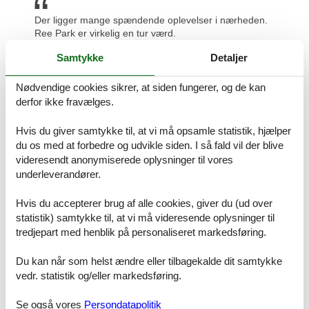
Der ligger mange spændende oplevelser i nærheden.
Ree Park er virkelig en tur værd.
Samtykke
Detaljer
Prisgaranti og kundeservice
Uanset hvilket poolhus Østjylland Ebeltoft du beslutter dig for, er du
Nødvendige cookies sikrer, at siden fungerer, og de kan
naturligvis dækket af Felines prisgaranti. Det betyder kort og godt
derfor ikke fravælges.
at vi står inde for, at der ikke er én eneste af vores konkurrenter,
som udlejer dit foretrukne poolhus Østjylland Ebeltoft til en pris,
Hvis du giver samtykke til, at vi må opsamle statistik, hjælper
som er lavere end vores.
du os med at forbedre og udvikle siden. I så fald vil der blive
Hvis der en sjælden gang sker en smutter i vores kontrol af
videresendt anonymiserede oplysninger til vores
konkurrenternes pris, udbetaler vi dig hele prisforskellen. Pengene
underleverandører.
vil blive overført direkte til din konto.
Hvis du accepterer brug af alle cookies, giver du (ud over
Hvis du har spørgsmål eller specielle ønsker i forbindelse med din
søgning efter et poolhus Østjylland Ebeltoft, er du meget
statistik) samtykke til, at vi må videresende oplysninger til
velkommen til at kontakte os. Send en mail til info@feline.dk eller
tredjepart med henblik på personaliseret markedsføring.
ring på 8724 2251.
Du kan når som helst ændre eller tilbagekalde dit samtykke
Kundevurderinger af Feline Holidays
vedr. statistik og/eller markedsføring.
Se også vores
Persondatapolitik