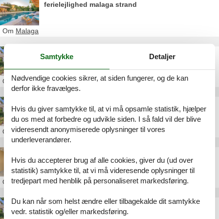
ferielejlighed malaga strand
Om
Malaga
feriehus malaga 12 personer
Samtykke
Detaljer
Nødvendige cookies sikrer, at siden fungerer, og de kan
Om
Malaga
derfor ikke fravælges.
villa med pool i malaga
Hvis du giver samtykke til, at vi må opsamle statistik, hjælper
du os med at forbedre og udvikle siden. I så fald vil der blive
videresendt anonymiserede oplysninger til vores
Om
Malaga
underleverandører.
billige sommerhuse malaga
Hvis du accepterer brug af alle cookies, giver du (ud over
statistik) samtykke til, at vi må videresende oplysninger til
tredjepart med henblik på personaliseret markedsføring.
Om
Malaga
Du kan når som helst ændre eller tilbagekalde dit samtykke
luksus ferie malaga
vedr. statistik og/eller markedsføring.