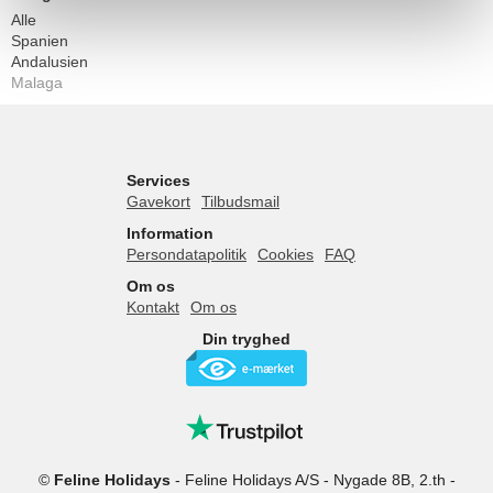
Alle
Spanien
Andalusien
Malaga
Services
Gavekort
Tilbudsmail
Information
Persondatapolitik
Cookies
FAQ
Om os
Kontakt
Om os
Din tryghed
©
Feline Holidays
-
Feline Holidays A/S
-
Nygade 8B, 2.th -