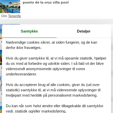
puerto de la cruz villa pool
Om
Tenerife
Feriebolig i Fuerteventura
Samtykke
Detaljer
Om
Fuerteventura
Nødvendige cookies sikrer, at siden fungerer, og de kan
derfor ikke fravælges.
Feriebolig på Lanzarote
Hvis du giver samtykke til, at vi må opsamle statistik, hjælper
du os med at forbedre og udvikle siden. I så fald vil der blive
Om
Lanzarote
videresendt anonymiserede oplysninger til vores
underleverandører.
Feriebolig på Gran Canaria
Hvis du accepterer brug af alle cookies, giver du (ud over
statistik) samtykke til, at vi må videresende oplysninger til
Om
Gran Canaria
tredjepart med henblik på personaliseret markedsføring.
Du kan når som helst ændre eller tilbagekalde dit samtykke
Feriebolig på Tenerife
vedr. statistik og/eller markedsføring.