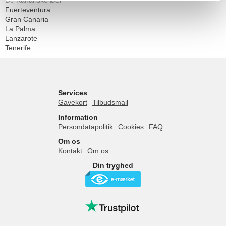
De Kanariske Øer
Fuerteventura
Gran Canaria
La Palma
Lanzarote
Tenerife
Services
Gavekort
Tilbudsmail
Information
Persondatapolitik
Cookies
FAQ
Om os
Kontakt
Om os
Din tryghed