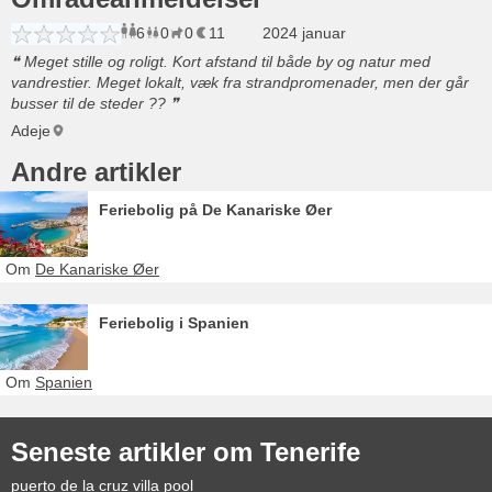
6
0
0
11
voksne
børn
2024 januar
husdyr
overnatninger
Meget stille og roligt. Kort afstand til både by og natur med
vandrestier. Meget lokalt, væk fra strandpromenader, men der går
busser til de steder ??
Adeje
Andre artikler
Feriebolig på De Kanariske Øer
Om
De Kanariske Øer
Feriebolig i Spanien
Om
Spanien
Seneste artikler om Tenerife
puerto de la cruz villa pool