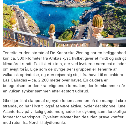
Tenerife er den største af De Kanariske Øer, og har en beliggenhed
kun ca. 300 kilometer fra Afrikas kyst, hvilket giver et mildt og solrigt
klima året rundt. Faktisk et klima, der ved kysterne nærmest minder
om evigt forår. Lige som de øvrige øer i gruppen er Tenerife af
vulkansk oprindelse, og øen rejser sig stejlt fra havet til en caldera -
Las Cañadas – ca. 2.200 meter over havet. En caldera er
betegnelsen for den kraterlignende formation, der fremkommer når
en vulkan synker sammen efter et stort udbrud.
Glæd jer til at slappe af og nyde ferien sammen på de mange lækre
strande, og har I lyst til også at være aktive, byder det skønne, lune
Atlanterhav på virkelig gode muligheder for dykning samt forskellige
former for vandsport. Cykelentusiaster kan desuden prøve kræfter
med ruten fra Nord- til Sydtenerife.