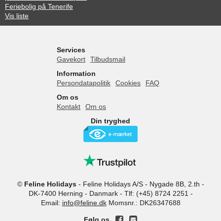
Feriebolig på Tenerife
Vis liste
Services
Gavekort
Tilbudsmail
Information
Persondatapolitik
Cookies
FAQ
Om os
Kontakt
Om os
Din tryghed
©
Feline Holidays
-
Feline Holidays A/S
-
Nygade 8B, 2.th -
DK-7400
Herning
-
Danmark -
Tlf:
(+45) 8724 2251
-
Email:
info@feline.dk
Momsnr.: DK26347688
Følg os