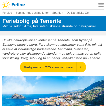
Forside
Sommerhus destinationer
Spanien
De Kanariske Øer
Feriebolig på Tenerife
Mildt & solrigt klima, hvalsafari, skønne strande og naturparker
Unikke naturoplevelser venter jer på Tenerife, som byder på
Spaniens højeste bjerg, flere skønne naturparker samt ikke mindst
et væld af vidunderlige badestrande. Vandland, hvalsafari,
vandreture eller afslappende stunder med lækre tapas og en kølig
forfriskning. Vælg selv - og få en herlig, vellykket ferie på Tenerife.
Vælg mellem 275 sommerhuse