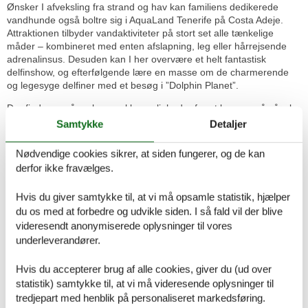
Ønsker I afveksling fra strand og hav kan familiens dedikerede
vandhunde også boltre sig i AquaLand Tenerife på Costa Adeje.
Attraktionen tilbyder vandaktiviteter på stort set alle tænkelige
måder – kombineret med enten afslapning, leg eller hårrejsende
adrenalinsus. Desuden kan I her overvære et helt fantastisk
delfinshow, og efterfølgende lære en masse om de charmerende
og legesyge delfiner med et besøg i ”Dolphin Planet”.
Der findes også en lang række muligheder for at komme på såvel
hval- som delfinsafari. Især øens sydvestlige kyst er et perfekt sted
Samtykke
Detaljer
at opleve ikke mindre end 26 forskellige hvalarter på åbent hav.
Nødvendige cookies sikrer, at siden fungerer, og de kan
Øens vilde og fantastisk skønne natur kan I nyde bl.a. i Teno
derfor ikke fravælges.
Naturpark, Anaga Naturpark eller i Teide Nationalpark. I
sidstnævnte ligger Pico del Teide, der både er Spaniens højeste
bjerg og samtidig verdens tredje største vulkan, som rager hele
Hvis du giver samtykke til, at vi må opsamle statistik, hjælper
3718 meter op over havets overflade. Pico del Teide er den største
du os med at forbedre og udvikle siden. I så fald vil der blive
seværdighed i Teide National Park, og er faktisk synlig fra stort set
videresendt anonymiserede oplysninger til vores
hvilken som helst lokation på Tenerife. I kan komme op til toppen af
underleverandører.
Teide med svævebane, og herfra venter en formidabel udsigt helt
over til naboøen Gran Canaria.
Hvis du accepterer brug af alle cookies, giver du (ud over
statistik) samtykke til, at vi må videresende oplysninger til
Oplev en dejlig uforstyrret stund i ro og fred på en vandretur i
Tenerifes unikke naturområder. Der findes mange gode vandrestier
tredjepart med henblik på personaliseret markedsføring.