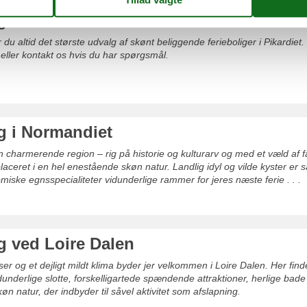
g i Pikardiet
 du altid det største udvalg af skønt beliggende ferieboliger i Pikardiet. 
 eller kontakt os hvis du har spørgsmål.
g i Normandiet
 charmerende region – rig på historie og kulturarv og med et væld af f
aceret i en hel enestående skøn natur. Landlig idyl og vilde kyster e
iske egnsspecialiteter vidunderlige rammer for jeres næste ferie . . .
g ved Loire Dalen
r og et dejligt mildt klima byder jer velkommen i Loire Dalen. Her find
dunderlige slotte, forskelligartede spændende attraktioner, herlige bad
øn natur, der indbyder til såvel aktivitet som afslapning.