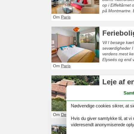
op i Eiffeltårnet
på Montmartre. B
Om
Paris
Ferieboli
Vil I besøge kæ
seværdigheder I i
verdens mest ke
Elyseés og end 
Om
Paris
Leje af e
En privat ferie
Samt
familie eller venn
Nødvendige cookies sikrer, at si
Om
Den Franske Riviera
Hvis du giver samtykke til, at vi
videresendt anonymiserede oplys
Privat ud