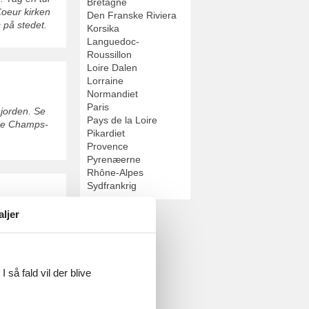
Bretagne
Coeur kirken
Den Franske Riviera
 på stedet.
Korsika
Languedoc-
Roussillon
Loire Dalen
Lorraine
Normandiet
Paris
 jorden. Se
Pays de la Loire
ade Champs-
Pikardiet
Provence
Pyrenæerne
Rhône-Alpes
Sydfrankrig
ld sammen med
aljer
 så fald vil der blive