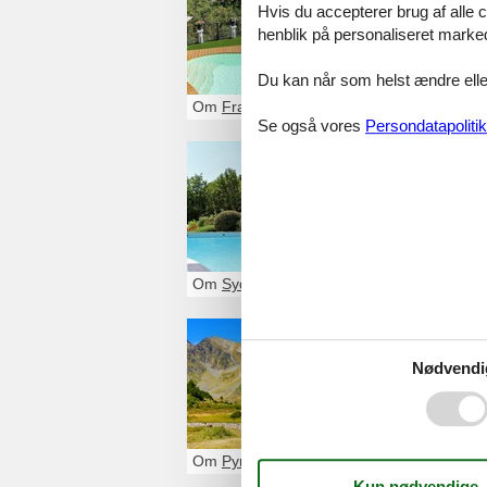
Hvis du accepterer brug af alle c
Glæd dig til et a
henblik på personaliseret marke
Du finder nemt fi
Du kan når som helst ændre eller
Om
Frankrig
Se også vores
Persondatapolitik
Leje af e
Glæd dig til et 
kan nemt finde d
Om
Sydfrankrig
Feriebol
Nødvendi
Tag på vandretur
de mange histori
af det budgetven
Om
Pyrenæerne