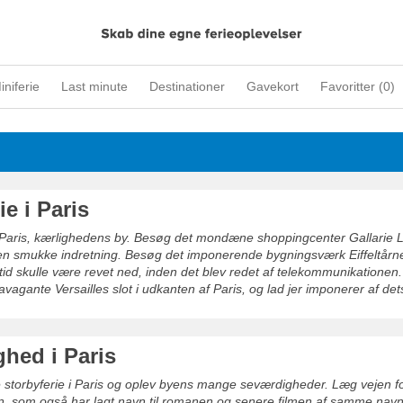
iniferie
Last minute
Destinationer
Gavekort
Favoritter (
0
)
ie i Paris
Paris, kærlighedens by. Besøg det mondæne shoppingcenter Gallarie L
den smukke indretning. Besøg det imponerende bygningsværk Eiffeltårne
n tid skulle være revet ned, inden det blev redet af telekommunikationen
vagante Versailles slot i udkanten af Paris, og lad jer imponerer af d
ighed i Paris
 storbyferie i Paris og oplev byens mange seværdigheder. Læg vejen fo
, som også har lagt navn til romanen og senere filmen af samme navn