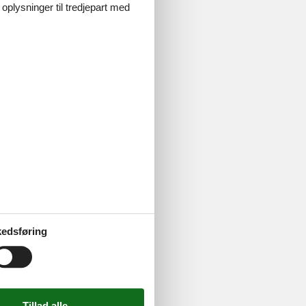
 oplysninger til tredjepart med
 i Frankrig.
ydfrankrig. Du
edsføring
øg nogle af
er ikke glip
elès-sur-mer.