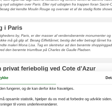
 og nyd udsigten over Paris. Eller nyd udsigten fra trappen foran Sacré-
esøg det kendte Moulin Rouge og overvær et af de stadig flotte shows
g i Paris
rlighedens by, Paris, er der masser af verdensberømte monumenter og
kke må gå glip af. Besøg Eiffeltårnet, bestig det eller betragt tårnet fra
ndte maleri Mona Lisa. Tag en slentretur ad den berømte shoppingg
ved den berømte triumfbue på Charles de Gaulle Pladsen.
n privat feriebolig ved Cote d'Azur
bolig ved Cote d'Azur er den fuldendte ramme om et afslappende opho
ykke
Det
er.
den fungerer, og de kan derfor ikke fravælges.
 må opsamle statistik, hjælper du os med at forbedre og udvikle siden. I
ninger til vores underleverandører.
lejning af feriebolig i Frankrig