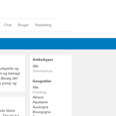
Chat
Bruger
Rejseblog
Artikeltyper
Alle
afayette og
Sommerhus
t og betragt
. Besøg det
Geografier
ets pomp og
Alle
Frankrig
Alsace
Aquitaine
Auvergne
rbi Notre
Bourgogne
. Tag en tur