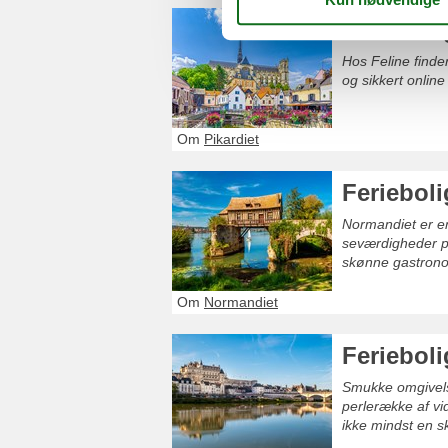
Ferieboli
Hos Feline finder
og sikkert online
Om
Pikardiet
Ferieboli
Normandiet er en
seværdigheder pl
skønne gastronom
Om
Normandiet
Ferieboli
Smukke omgivelse
perlerække af vi
ikke mindst en sk