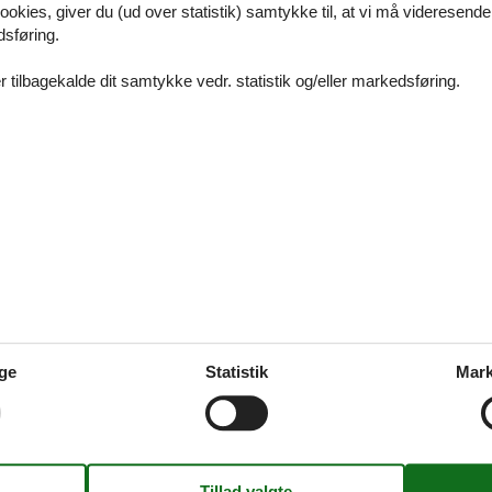
ookies, giver du (ud over statistik) samtykke til, at vi må videresende
fslappende ophold sammen med familie eller venner i en privat feriebolig
dsføring.
nde den helt rigtige feriebolig her på siden.
 tilbagekalde dit samtykke vedr. statistik og/eller markedsføring.
t privat sommerhus i Sydfrankrig
skønt ophold sammen med familie eller venner i et privat sommerhus i S
et helt rigtige sommerhus her på siden.
ig i Pyrenæerne
ge
Statistik
Mark
 i smukke bjerglandskaber, smag på lækre, lokale delikatesser, og bes
ske seværdigheder samt idylliske byer, der findes i Pyrenæerne. Gå hell
lige shopping mekka Andorra eller de actionprægede attraktioner i Arg