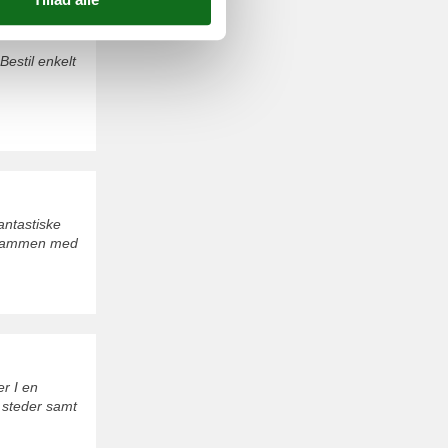
Bestil enkelt
antastiske
r sammen med
er I en
e steder samt