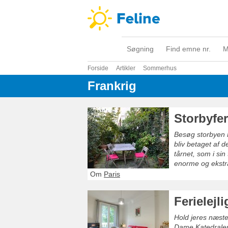
Søgning
Find emne nr.
M
Forside
Artikler
Sommerhus
Frankrig
Storbyfer
Besøg storbyen 
bliv betaget af 
tårnet, som i si
enorme og ekstra
pragt.
Om
Paris
Ferielejl
Hold jeres næste
Dame Katedralen