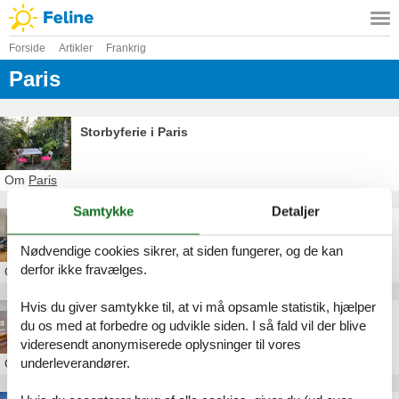
Forside
Artikler
Frankrig
Paris
Storbyferie i Paris
Om
Paris
Samtykke
Detaljer
Ferielejlighed i Paris
Nødvendige cookies sikrer, at siden fungerer, og de kan
derfor ikke fravælges.
Om
Paris
Hvis du giver samtykke til, at vi må opsamle statistik, hjælper
Feriebolig i Paris
du os med at forbedre og udvikle siden. I så fald vil der blive
videresendt anonymiserede oplysninger til vores
underleverandører.
Om
Paris