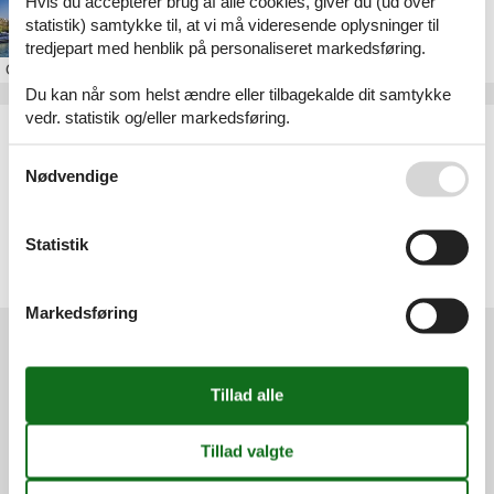
Hvis du accepterer brug af alle cookies, giver du (ud over
Feriebolig i Paris
statistik) samtykke til, at vi må videresende oplysninger til
tredjepart med henblik på personaliseret markedsføring.
Om
Paris
Du kan når som helst ændre eller tilbagekalde dit samtykke
vedr. statistik og/eller markedsføring.
Artikeltyper
Alle
Se også vores
Persondatapolitik
Sommerhus
Nødvendige
Geografier
Statistik
Alle
Frankrig
Paris
Markedsføring
Services
Gavekort
Tilbudsmail
Information
Persondatapolitik
Cookies
FAQ
Om os