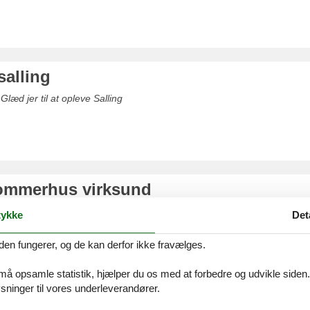
salling
 Glæd jer til at opleve Salling
ommerhus virksund
udvalg af luksus sommerhuse
ykke
Det
den fungerer, og de kan derfor ikke fravælges.
 må opsamle statistik, hjælper du os med at forbedre og udvikle siden. I
ninger til vores underleverandører.
s mosevej virksund