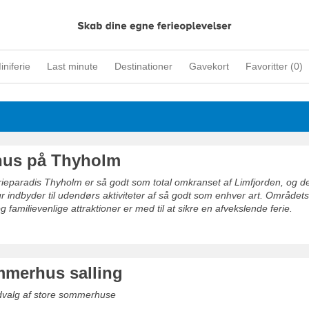
iniferie
Last minute
Destinationer
Gavekort
Favoritter (
0
)
us på Thyholm
rieparadis Thyholm er så godt som total omkranset af Limfjorden, og d
r indbyder til udendørs aktiviteter af så godt som enhver art. Områdets
familievenlige attraktioner er med til at sikre en afvekslende ferie.
mmerhus salling
udvalg af store sommerhuse