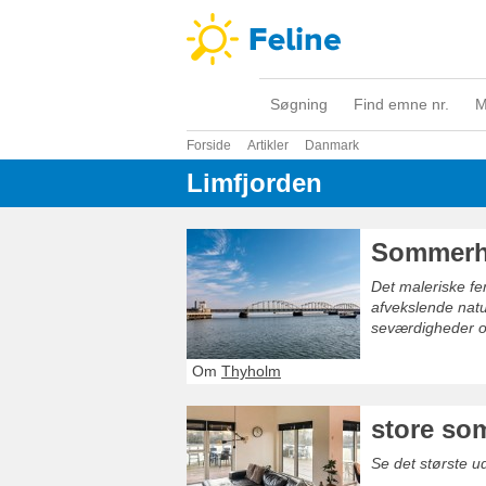
Søgning
Find emne nr.
M
Forside
Artikler
Danmark
Limfjorden
Sommerh
Det maleriske fe
afvekslende natu
seværdigheder og 
Om
Thyholm
store so
Se det største 