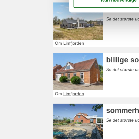
sommerh
Se det største 
Om
Limfjorden
billige 
Se det største ud
Om
Limfjorden
sommerhu
Se det største u