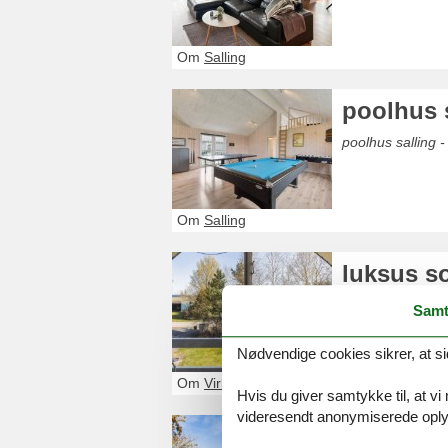
Om
Salling
poolhus 
poolhus salling -
Om
Salling
luksus s
Se det største 
Samt
Nødvendige cookies sikrer, at si
Om
Virksund
Hvis du giver samtykke til, at vi
videresendt anonymiserede oplys
sommerhu