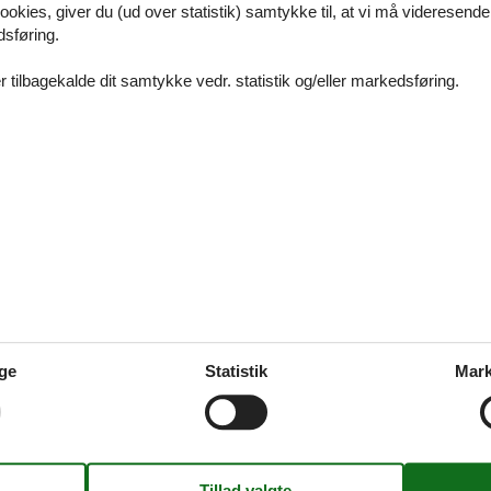
ookies, giver du (ud over statistik) samtykke til, at vi må videresende
j virksund - Glæd jer til at opleve Virksund
dsføring.
 tilbagekalde dit samtykke vedr. statistik og/eller markedsføring.
virksund
- Glæd jer til at opleve Virksund
 thyholm
ge
Statistik
Mark
 - Glæd jer til at opleve Thyholm