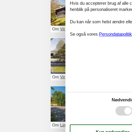
Hvis du accepterer brug af alle c
sommerhus moseve
henblik på personaliseret marke
Du kan når som helst ændre eller
Om
Virksund
Se også vores
Persondatapolitik
poolhus 
poolhus virksund 
Om
Virksund
poolhuse
Nødvendi
poolhuse thyholm
Om
Limfjorden