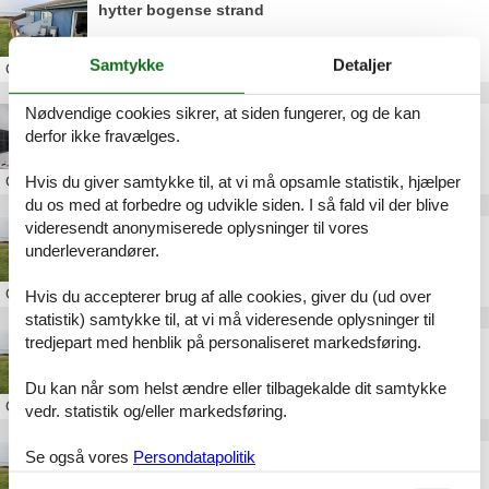
hytter bogense strand
Samtykke
Detaljer
Om
Bogense
Nødvendige cookies sikrer, at siden fungerer, og de kan
bogense sommerhus uge 28
derfor ikke fravælges.
Hvis du giver samtykke til, at vi må opsamle statistik, hjælper
Om
Bogense
du os med at forbedre og udvikle siden. I så fald vil der blive
videresendt anonymiserede oplysninger til vores
ferielejlighed bogense strand
underleverandører.
Om
Bogense
Hvis du accepterer brug af alle cookies, giver du (ud over
statistik) samtykke til, at vi må videresende oplysninger til
tredjepart med henblik på personaliseret markedsføring.
feriehus bogense strand
Du kan når som helst ændre eller tilbagekalde dit samtykke
Om
Bogense
vedr. statistik og/eller markedsføring.
Se også vores
Persondatapolitik
feriebolig bogense strand